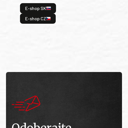
hrdi
E-shop SK
je: 
odeh
E-shop CZ
bitv
E
E