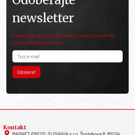
Odoberajte
newsletter
Odoberajte najnovšie informácie o našej ponuke do
Vašej emailovej schránky.
Odoberať
Kontakt
MAGNET PRESS, SLOVAKIA s.r.o. Šustekova 8, 851 04