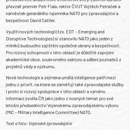
převzali premiér Petr Fiala, rektor ČVUT Vojtěch Petráček a
náměstek generálního tajemníka NATO pro zpravodajství a
bezpečnost David Cattler.
Využití nových technologií (tzv. EDT – Emerging and
Disruptive Technologies) si stanovilo NATO jako jeden z
milníků budoucího zajištění společné obrany a bezpečnosti.
Pro rozvoj schopností v této oblasti je důležité zapojení
akademické obce, soukromého sektoru a sdílení poznatků z
projektů vědy a výzkumu.
Nové technologie a zejména umělá inteligence patří mezi
jednu z priorit, na které se zaměřují také zpravodajské služby.
I proto si rozvoj spolupráce v této oblasti a výměnu
informací zvolila ČR jako jedno z nosných témat pro své
letošní předsednictví Vojenskému zpravodajskému výboru
(MIC – Military Intelligence Committee) NATO.
Text a foto: Vojenské zpravodajství