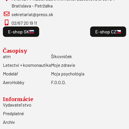
Bratislava - Petržalka
sekretariat@press.sk
02/67 20 19 11
E-shop SK
E-shop CZ
Časopisy
atm
Šikovníček
Letectví + kosmonautika
Moje zdravie
Modelář
Moja psychológia
AeroHobby
F.O.O.D.
Informácie
Vydavateľstvo
Predplatné
Archív