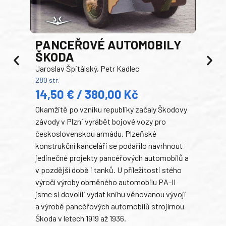
PANCEŘOVÉ AUTOMOBILY
ŠKODA
TA
Jaroslav Špitálský, Petr Kadlec
Ben
280 str.
352 s
14,50 € / 380,00 Kč
22
Okamžitě po vzniku republiky začaly Škodovy
Tank
závody v Plzni vyrábět bojové vozy pro
býva
československou armádu. Plzeňské
Rusk
konstrukční kanceláři se podařilo navrhnout
armá
jedinečné projekty pancéřových automobilů a
stře
v pozdější době i tanků. U příležitosti stého
při 
výročí výroby obrněného automobilu PA-II
blíz
jsme si dovolili vydat knihu věnovanou vývoji
tank
a výrobě pancéřových automobilů strojírnou
v lé
Škoda v letech 1919 až 1936.
tak 