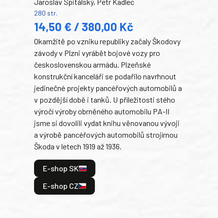
Jaroslav Špitálský, Petr Kadlec
Ben
280 str.
352 s
14,50 € / 380,00 Kč
22
Okamžitě po vzniku republiky začaly Škodovy
Tank
závody v Plzni vyrábět bojové vozy pro
býva
československou armádu. Plzeňské
Rusk
konstrukční kanceláři se podařilo navrhnout
armá
jedinečné projekty pancéřových automobilů a
stře
v pozdější době i tanků. U příležitosti stého
při 
výročí výroby obrněného automobilu PA-II
blíz
jsme si dovolili vydat knihu věnovanou vývoji
tank
a výrobě pancéřových automobilů strojírnou
v lé
Škoda v letech 1919 až 1936.
tak 
hrdi
E-shop SK
je: 
odeh
E-shop CZ
bitv
E