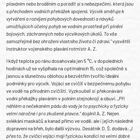
plaváním nebo broděním a poradit si s nebezpečími, která jsou
s přechodem vodních překážek spojená. Výcvik směřuje k
vytváření a rozvíjení pohybových dovedností a návyků
umožňujících účelný pohyb ve vodním prostředí při plnění
bojových, záchranných nebo výcvikových úkolů. To vše
samozřejmě bez ohrožení vlastního života či zdraví,“
vysvětlil
instruktor vojenského plavání rotmistr A. Z.
I když teplota po ránu dosahovala jen 5 °C, v dopoledních
hodinách už se vyšplhala na optimálních 15, což společně s
jasnou a slunečnou oblohou a bezvětřím tvořilo ideální
podmínky pro výcvik. Vojáci se cvičili v bezpečnému pohybu
ve vodě na přírodním cvičišti. Vyzkoušeli si překonávání
vodní překážky plaváním v polním stejnokroji a obuvi.
„Při
náhlém a nečekaném pádu do vody je to psychicky a fyzicky
velmi náročné i pro zkušené plavce,“
doplnil A. Z. Nejen
svlékání maskáčů a kanad přímo ve vodě, ale i jejich následné
dopravení na břeh, bylo další výzvou. Desátník D. Š. dodává:
„I
přes to, že cvičící vojáci mají fyzickou kondici na velmi dobré