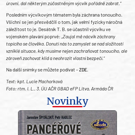
úrovni, dal některým zúčastněným výcvik pořádně zabrat.“
Posledním výcvikovým tématem byla záchrana tonoucího.
Všichni se jen přesvědčili o tom, jak velmi fyzicky náročná
záležitost to je. Desátník T. B. se účastnil výcviku ve
vojenském plavání poprvé:
„Zaujal mě nácvik záchrany
topícího se člověka. Donutí nás to zamyslet se nad složitostí
vzniklé situace, kdy musíme nejen zachraňovat tonoucího, ale
zároveň zachovat klid a neohrozit vlastní bezpečí.“
Na další snímky se můžete podívat –
ZDE
.
Text: kpt. Lucie Machorková
Foto: rtm. I. L., 3. ÚU AČR GBAD eFP Litva, Armáda ČR
Novinky