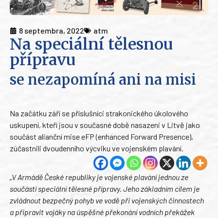
8 septembra, 2022
atm
Na speciální tělesnou
přípravu
se nezapomíná ani na misi
Na začátku září se příslušníci strakonického úkolového
uskupení, kteří jsou v současné době nasazeni v Litvě jako
součást alianční mise eFP (enhanced Forward Presence),
zúčastnili dvoudenního výcviku ve vojenském plavání.
„V Armádě České republiky je vojenské plavání jednou ze
součástí speciální tělesné přípravy. Jeho základním cílem je
zvládnout bezpečný pohyb ve vodě při vojenských činnostech
a připravit vojáky na úspěšné překonání vodních překážek