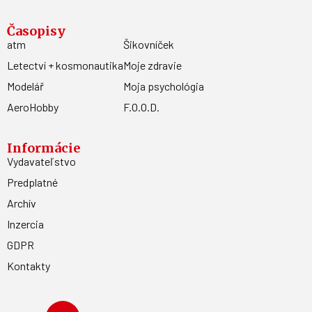
Časopisy
atm
Šikovníček
Letectví + kosmonautika
Moje zdravie
Modelář
Moja psychológia
AeroHobby
F.O.O.D.
Informácie
Vydavateľstvo
Predplatné
Archív
Inzercia
GDPR
Kontakty