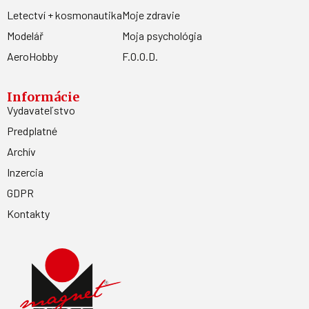
Letectví + kosmonautika
Moje zdravie
Modelář
Moja psychológia
AeroHobby
F.O.O.D.
Informácie
Vydavateľstvo
Predplatné
Archív
Inzercia
GDPR
Kontakty