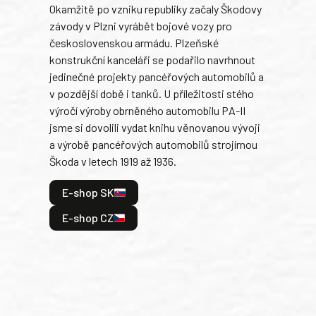
Okamžitě po vzniku republiky začaly Škodovy
Tank
závody v Plzni vyrábět bojové vozy pro
býva
československou armádu. Plzeňské
Rusk
konstrukční kanceláři se podařilo navrhnout
armá
jedinečné projekty pancéřových automobilů a
stře
v pozdější době i tanků. U příležitosti stého
při 
výročí výroby obrněného automobilu PA-II
blíz
jsme si dovolili vydat knihu věnovanou vývoji
tank
a výrobě pancéřových automobilů strojírnou
v lé
Škoda v letech 1919 až 1936.
tak 
hrdi
E-shop SK
je: 
odeh
E-shop CZ
bitv
E
E