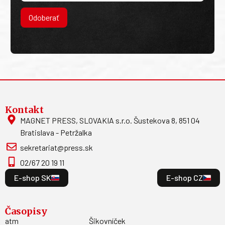
Odoberať
Kontakt
MAGNET PRESS, SLOVAKIA s.r.o. Šustekova 8, 851 04
Bratislava - Petržalka
sekretariat@press.sk
02/67 20 19 11
E-shop SK
E-shop CZ
Časopisy
atm
Šikovníček