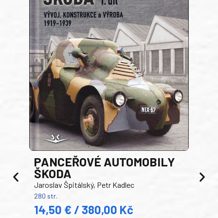
PANCEŘOVÉ AUTOMOBILY
ŠKODA
TA
Jaroslav Špitálský, Petr Kadlec
Ben
280 str.
352 s
14,50 € / 380,00 Kč
22