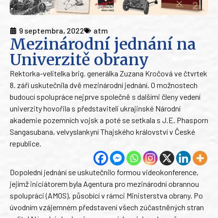
9 septembra, 2022
atm
Mezinárodní jednání na
Univerzitě obrany
Rektorka-velitelka brig. generálka Zuzana Kročová ve čtvrtek
8. září uskutečnila dvě mezinárodní jednání. O možnostech
budoucí spolupráce nejprve společně s dalšími členy vedení
univerzity hovořila s představiteli ukrajinské Národní
akademie pozemních vojsk a poté se setkala s J.E. Phasporn
Sangasubana, velvyslankyní Thajského království v České
republice.
Dopolední jednání se uskutečnilo formou videokonference,
jejímž iniciátorem byla Agentura pro mezinárodní obrannou
spolupráci (AMOS), působící v rámci Ministerstva obrany. Po
úvodním vzájemném představení všech zúčastněných stran