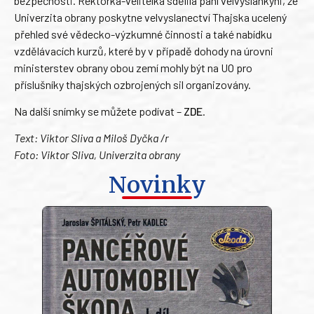
bezpečnosti. Rektorka-velitelka sdělila paní velvyslankyni, že
Univerzita obrany poskytne velvyslanectví Thajska ucelený
přehled své vědecko-výzkumné činnosti a také nabídku
vzdělávacích kurzů, které by v případě dohody na úrovni
ministerstev obrany obou zemí mohly být na UO pro
příslušníky thajských ozbrojených sil organizovány.
Na další snímky se můžete podívat –
ZDE
.
Text: Viktor Sliva a Miloš Dyčka /r
Foto: Viktor Sliva, Univerzita obrany
Novinky