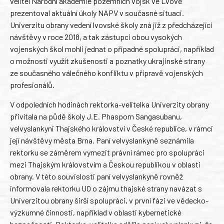
velitel Národní akademie pozemních vojsk ve Lvově
prezentoval aktuální úkoly NAPV v současné situaci.
Univerzitu obrany vedení lvovské školy zná již z předcházející
návštěvy v roce 2018, a tak zástupci obou vysokých
vojenských škol mohli jednat o případné spolupráci, například
o možnosti využít zkušenosti a poznatky ukrajinské strany
ze současného válečného konfliktu v přípravě vojenských
profesionálů.
V odpoledních hodinách rektorka-velitelka Univerzity obrany
přivítala na půdě školy J.E. Phasporn Sangasubanu,
velvyslankyni Thajského království v České republice, v rámci
její návštěvy města Brna. Paní velvyslankyně seznámila
rektorku se záměrem vymezit právní rámec pro spolupráci
mezi Thajským královstvím a Českou republikou v oblasti
obrany. V této souvislosti paní velvyslankyně rovněž
informovala rektorku UO o zájmu thajské strany navázat s
Univerzitou obrany širší spolupráci, v první fázi ve vědecko-
výzkumné činnosti, například v oblasti kybernetické