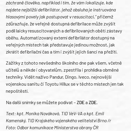
záchraně člověka, například i tím, že vám lokalizuje, kde
najdete nejbližší defibrilátor, jehož obsluha je instruována
hlasovými povely jak postupovat v resuscitaci,“
přičemž
zdůrazňuje, že veřejně dostupná defibrilace může zvýšit
podíl laicky resuscitovaných a defibrilovaných obětí zástavy
oběhu. Automatizovaný externí defibrilátor dostupný na
veřejných místech tak představuje jedinou možnost, jak
zkrátit defibrilační čas a tím i zvýšit jejich šanci na přežití.
Zážitky z tohoto nevšedního školního dne pak všem, včetně
učitelů a někde i obyvatelům, zpestřila i prohlídka obrněné
techniky. Vidět naživo Pandur, Dingo, Iveco, nejnovější
vojenskou sanitu či Toyotu Hillux se v těchto místech jen tak
nepoštěstí.
Na další snímky se můžete podívat –
ZDE
a
ZDE
.
Text: kpt. Monika Nováková, TID VeV-VA a kpt. Emil
Kamenský, TID Krajského vojenského velitelství Brno /r
Foto: Odbor komunikace Ministerstva obrany ČR