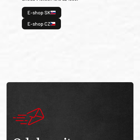
hrdi
E-shop SK
je: 
odeh
E-shop CZ
bitv
E
E