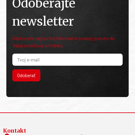
Odoberajte
newsletter
Odoberajte najnovšie informácie o našej ponuke do
Vašej emailovej schránky.
Odoberať
Kontakt