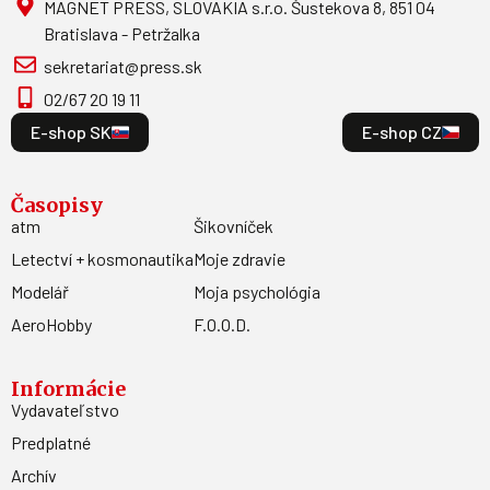
MAGNET PRESS, SLOVAKIA s.r.o. Šustekova 8, 851 04
Bratislava - Petržalka
sekretariat@press.sk
02/67 20 19 11
E-shop SK
E-shop CZ
Časopisy
atm
Šikovníček
Letectví + kosmonautika
Moje zdravie
Modelář
Moja psychológia
AeroHobby
F.O.O.D.
Informácie
Vydavateľstvo
Predplatné
Archív