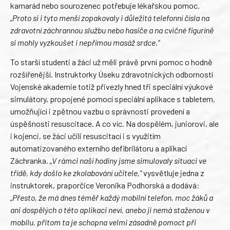
kamarád nebo sourozenec potřebuje lékařskou pomoc.
„Proto si i tyto menší zopakovaly i důležitá telefonní čísla na
zdravotní záchrannou službu nebo hasiče a na cvičné figuríně
si mohly vyzkoušet i nepřímou masáž srdce.“
To starší studenti a žáci už měli právě první pomoc o hodně
rozšířenější. Instruktorky Úseku zdravotnických odborností
Vojenské akademie totiž přivezly hned tři speciální výukové
simulátory, propojené pomocí speciální aplikace s tabletem,
umožňující i zpětnou vazbu o správnosti provedení a
úspěšnosti resuscitace. A co víc. Na dospělém, juniorovi, ale
i kojenci, se žáci učili resuscitací i s využitím
automatizovaného externího defibrilátoru a aplikací
Záchranka.
„V rámci naší hodiny jsme simulovaly situaci ve
třídě, kdy došlo ke zkolabování učitele,“
vysvětluje jedna z
instruktorek, praporčice Veronika Podhorská a dodává:
„Přesto, že má dnes téměř každý mobilní telefon, moc žáků a
ani dospělých o této aplikaci neví, anebo ji nemá staženou v
mobilu, přitom ta je schopna velmi zásadně pomoct při