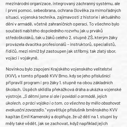
mezinárodní organizace, integrovaný záchranný systému, ale
i první pomoc, sebeobrana, ochrana člověka za mimořádných
situací, vojenská technika, zajímavosti z historie i aktuálního
dění v armádě, včetně zahraničních operací. To všechno bylo
součástí nabitého dopoledního rozvrhu jak u prváků
středoškoláků, tak u žáků celého 2. stupně ZŠ, kterým žáky
provázela dvacítka profesionálů – instruktorů, specialistů,
řidičů, mezi nimiž byl zastoupen jak stříbrný, tak zlatý sbor,
vojáci i vojákyně.
Novinkou bylo zapojení Krajského vojenského velitelství
(KVV), v tomto případě KVV Brno, kdy se jeho příslušníci
připravili program i pro žáky 1. stupně na obou základních
školách. Úspěch sklidila překážková dráha a ukázka vojenské
výstroje.
„S dětmi jsme si ale i povídali o armádě, jejích
úkolech, o práci vojáka i o tom, co všechno by mělo obsahovat
evakuační zavazadlo,“
vysvětluje příslušník brněnského KVV
kapitán Emil Kamenský a doplňuje, že už děti na 1. stupni by
měly také vědět, jak se zachovat, když například jejich