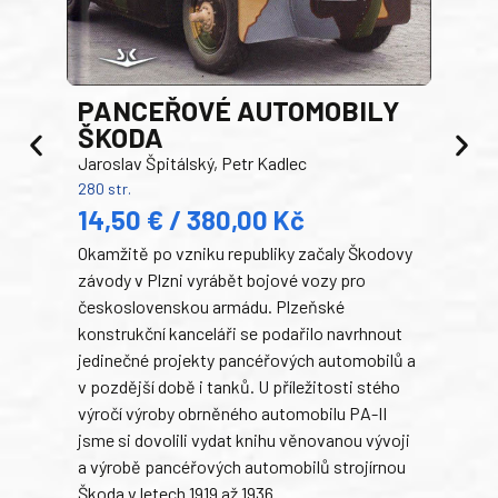
PANCEŘOVÉ AUTOMOBILY
ŠKODA
TA
Jaroslav Špitálský, Petr Kadlec
Ben
280 str.
352 s
14,50 € / 380,00 Kč
22
Okamžitě po vzniku republiky začaly Škodovy
Tank
závody v Plzni vyrábět bojové vozy pro
býva
československou armádu. Plzeňské
Rusk
konstrukční kanceláři se podařilo navrhnout
armá
jedinečné projekty pancéřových automobilů a
stře
v pozdější době i tanků. U příležitosti stého
při 
výročí výroby obrněného automobilu PA-II
blíz
jsme si dovolili vydat knihu věnovanou vývoji
tank
a výrobě pancéřových automobilů strojírnou
v lé
Škoda v letech 1919 až 1936.
tak 