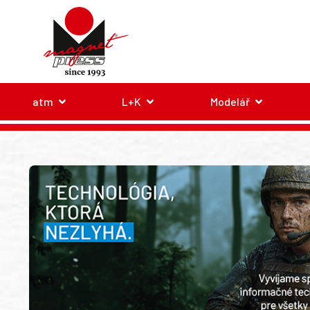
atm
L+K
Modelář