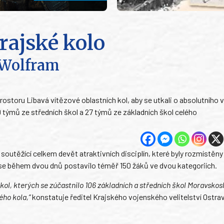
rajské kolo
 Wolfram
rostoru Libavá vítězové oblastních kol, aby se utkali o absolutního 
týmů ze středních škol a 27 týmů ze základních škol celého
 soutěžící celkem devět atraktivních disciplín, které byly rozmístěn
 se během dvou dnů postavilo téměř 150 žáků ve dvou kategoriích.
kol, kterých se zúčastnilo 106 základních a středních škol Moravsko
ého kola,“
konstatuje ředitel Krajského vojenského velitelství Ostra