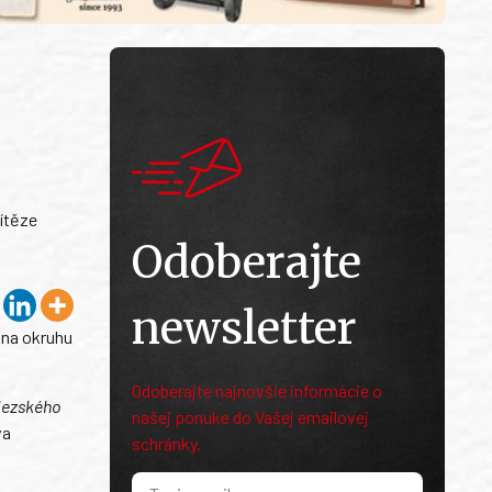
vítěze
Odoberajte
newsletter
y na okruhu
Odoberajte najnovšie informácie o
slezského
našej ponuke do Vašej emailovej
va
schránky.