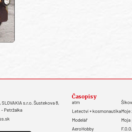
Časopisy
atm
Šikov
LOVAKIA s.r.o. Šustekova 8,
 - Petržalka
Letectví + kosmonautika
Moje 
ss.sk
Modelář
Moja 
AeroHobby
F.O.O