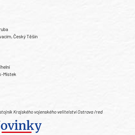
ruba
vacím, Český Těšín
helní
k-Místek
stojník Krajského vojenského velitelství Ostrava /red
ovinky