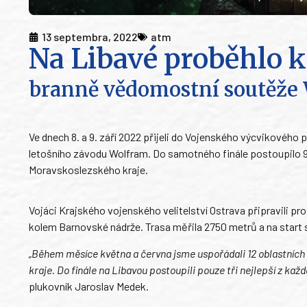
13 septembra, 2022
atm
Na Libavé proběhlo k
branně vědomostní soutěže
Ve dnech 8. a 9. září 2022 přijeli do Vojenského výcvikového p
letošního závodu Wolfram. Do samotného finále postoupilo 9 
Moravskoslezského kraje.
Vojáci Krajského vojenského velitelství Ostrava připravili pro
kolem Barnovské nádrže. Trasa měřila 2750 metrů a na start
„Během měsíce května a června jsme uspořádali 12 oblastních 
kraje. Do finále na Libavou postoupili pouze tři nejlepší z každ
plukovník Jaroslav Medek.