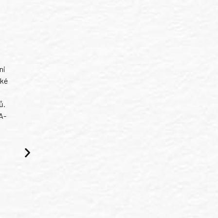
ni
ské
ů.
A-