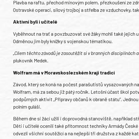
Plavba na raftu, přechod minovým polem, přezkoušení ze zdra
Ostravské operaci, silový trojboj a střelba ze vzduchovky, t
Aktivní byli i učitelé
Vyběhnout na trať a povzbuzovat své žáky mohli také jejich
Odměnou jim byly knížky s vojenskou tématikou.
„Cílem těchto závodů je zasoutěžit si v branných disciplínách 
plukovník Medek.
Wolfram má v Moravskoslezském kraji tradici
Závod, který se koná na počest parašutistů vysazovaných na
Wolfram, má za sebou již pátý ročník. Letošní účast škol pot
podpůrných aktivit „Přípravy občanů k obraně státu“. Jednou
polním guláši.
Během dne si žáci užili i doprovodná stanoviště, například stř
Děti i učitelé ocenili také přítomnost techniky Armády České
odvezli všichni soutěžící a na nejlepší tři družstva z každé k