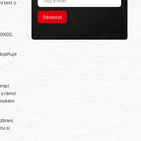
í test o
Odoberať
 POKOS.
oplňuje
eraci
 v rámci
jenském
zbraní.
mu si