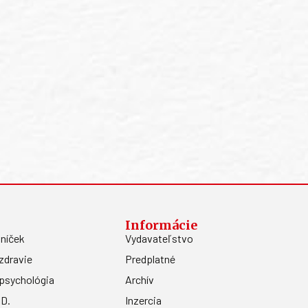
Informácie
níček
Vydavateľstvo
zdravie
Predplatné
psychológia
Archív
.D.
Inzercia