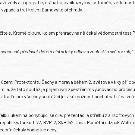
vovědy a topografie, dráha bojovníka, vytrvalostní běh, vědomostn
ak vypadala trať kolem Barnovské přehrady.
 učitelé. Kromě okruhu kolem přehrady na ně čekal vědomostní test
a současně předávat dětem historický odkaz a znalosti o svém kraji,“
d
 území Protektorátu Čechy a Morava během 2. světové války při op
vrdila, že tato soutěž je příjemným zpestřením vyučovacího procesu
 z tradic pro všechny soutěžící je také možnost pochutnat si na vo
elbu lukem na pohybující se cíle, prezentaci a střelbu z airsoftových 
 republiky, tanku T-72, BVP-2, SkH 152 Dana. Pamětní odznak Wolfra
ategorie čekaly hodnotné ceny.