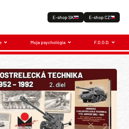
E-shop SK
E-shop CZ
e
Moja psychológia
F.O.O.D.