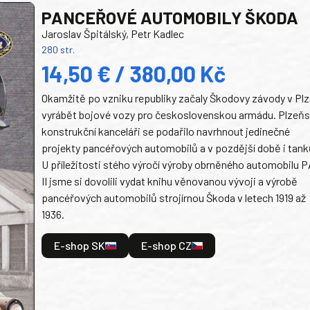
PANCEŘOVÉ AUTOMOBILY ŠKODA
Jaroslav Špitálský, Petr Kadlec
280 str.
14,50 € / 380,00 Kč
Okamžitě po vzniku republiky začaly Škodovy závody v Plz
vyrábět bojové vozy pro československou armádu. Plzeň
konstrukční kanceláři se podařilo navrhnout jedinečné
projekty pancéřových automobilů a v pozdější době i tank
U příležitosti stého výročí výroby obrněného automobilu P
II jsme si dovolili vydat knihu věnovanou vývoji a výrobě
pancéřových automobilů strojírnou Škoda v letech 1919 až
1936.
E-shop SK
E-shop CZ