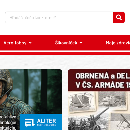
AeroHobby
Šikovníček
Moje zdravi