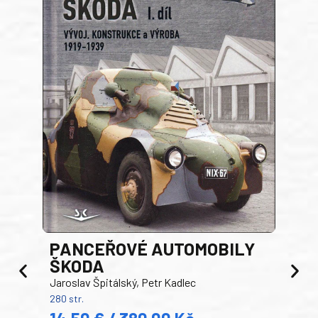
PANCEŘOVÉ AUTOMOBILY
ŠKODA
TA
Jaroslav Špitálský, Petr Kadlec
Ben
280 str.
352 s