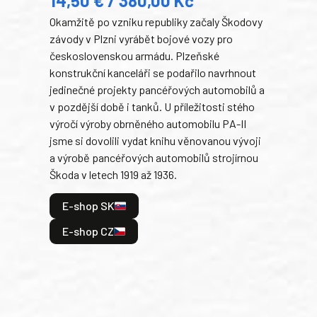
14,50 € / 380,00 Kč
22
Okamžitě po vzniku republiky začaly Škodovy
Tank
závody v Plzni vyrábět bojové vozy pro
býva
československou armádu. Plzeňské
Rusk
konstrukční kanceláři se podařilo navrhnout
armá
jedinečné projekty pancéřových automobilů a
stře
v pozdější době i tanků. U příležitosti stého
při 
výročí výroby obrněného automobilu PA-II
blíz
jsme si dovolili vydat knihu věnovanou vývoji
tank
a výrobě pancéřových automobilů strojírnou
v lé
Škoda v letech 1919 až 1936.
tak 
hrdi
E-shop SK
je: 
odeh
E-shop CZ
bitv
E
E