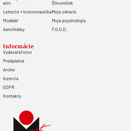
atm
Šikovníček
Letectví + kosmonautika
Moje zdravie
Modelář
Moja psychológia
AeroHobby
F.O.O.D.
Informácie
Vydavateľstvo
Predplatné
Archív
Inzercia
GDPR
Kontakty