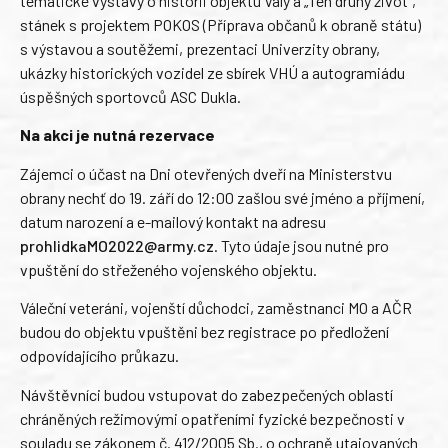
tematické výstavy o historii objektu Valy a „Ten druhý život“,
stánek s projektem POKOS (Příprava občanů k obraně státu)
s výstavou a soutěžemi, prezentaci Univerzity obrany,
ukázky historických vozidel ze sbírek VHÚ a autogramiádu
úspěšných sportovců ASC Dukla.
Na akci je nutná rezervace
Zájemci o účast na Dni otevřených dveří na Ministerstvu
obrany nechť do 19. září do 12:00 zašlou své jméno a příjmení,
datum narození a e-mailový kontakt na adresu
prohlidkaMO2022@army.cz
. Tyto údaje jsou nutné pro
vpuštění do střeženého vojenského objektu.
Váleční veteráni, vojenští důchodci, zaměstnanci MO a AČR
budou do objektu vpuštěni bez registrace po předložení
odpovídajícího průkazu.
Návštěvníci budou vstupovat do zabezpečených oblastí
chráněných režimovými opatřeními fyzické bezpečnosti v
souladu se zákonem č. 412/2005 Sb., o ochraně utajovaných