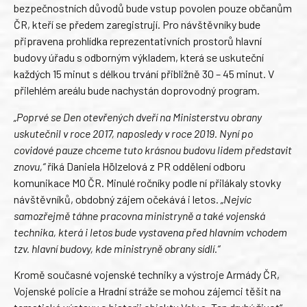
bezpečnostních důvodů bude vstup povolen pouze občanům
ČR, kteří se předem zaregistrují. Pro návštěvníky bude
připravena prohlídka reprezentativních prostorů hlavní
budovy úřadu s odborným výkladem, která se uskuteční
každých 15 minut s délkou trvání přibližně 30 – 45 minut. V
přilehlém areálu bude nachystán doprovodný program.
„Poprvé se Den otevřených dveří na Ministerstvu obrany
uskutečnil v roce 2017, naposledy v roce 2019. Nyní po
covidové pauze chceme tuto krásnou budovu lidem představit
znovu,“
říká Daniela Hölzelová z PR oddělení odboru
komunikace MO ČR. Minulé ročníky podle ní přilákaly stovky
návštěvníků, obdobný zájem očekává i letos.
„Nejvíc
samozřejmě táhne pracovna ministryně a také vojenská
technika, která i letos bude vystavena před hlavním vchodem
tzv. hlavní budovy, kde ministryně obrany sídlí.“
Kromě současné vojenské techniky a výstroje Armády ČR,
Vojenské policie a Hradní stráže se mohou zájemci těšit na