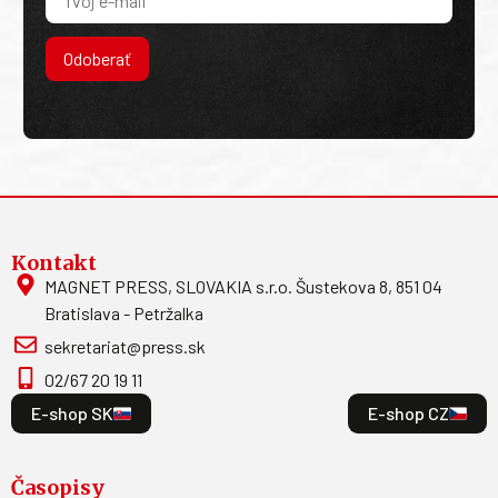
Odoberať
Kontakt
MAGNET PRESS, SLOVAKIA s.r.o. Šustekova 8, 851 04
Bratislava - Petržalka
sekretariat@press.sk
02/67 20 19 11
E-shop SK
E-shop CZ
Časopisy