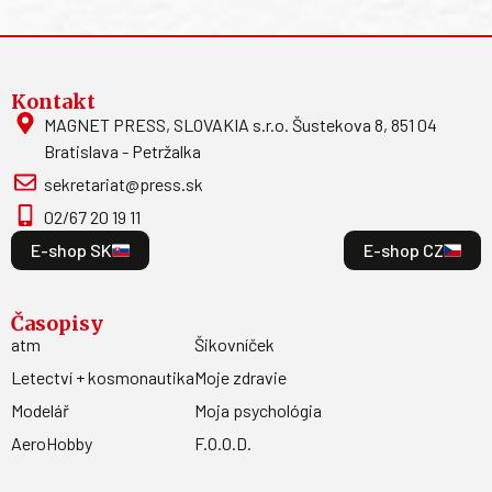
Kontakt
MAGNET PRESS, SLOVAKIA s.r.o. Šustekova 8, 851 04
Bratislava - Petržalka
sekretariat@press.sk
02/67 20 19 11
E-shop SK
E-shop CZ
Časopisy
atm
Šikovníček
Letectví + kosmonautika
Moje zdravie
Modelář
Moja psychológia
AeroHobby
F.O.O.D.