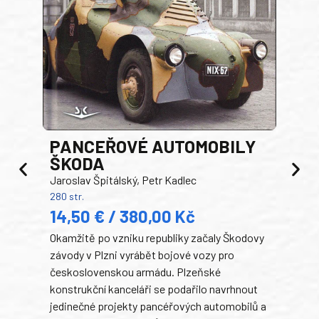
PANCEŘOVÉ AUTOMOBILY
ŠKODA
TA
Jaroslav Špitálský, Petr Kadlec
Ben
280 str.
352 s
14,50 € / 380,00 Kč
22
Okamžitě po vzniku republiky začaly Škodovy
Tank
závody v Plzni vyrábět bojové vozy pro
býva
československou armádu. Plzeňské
Rusk
konstrukční kanceláři se podařilo navrhnout
armá
jedinečné projekty pancéřových automobilů a
stře