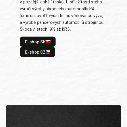
v pozdější době i tanků. U příležitosti stého
při 
výročí výroby obrněného automobilu PA-II
blíz
jsme si dovolili vydat knihu věnovanou vývoji
tank
a výrobě pancéřových automobilů strojírnou
v lé
Škoda v letech 1919 až 1936.
tak 
hrdi
E-shop SK
je: 
odeh
E-shop CZ
bitv
E
E