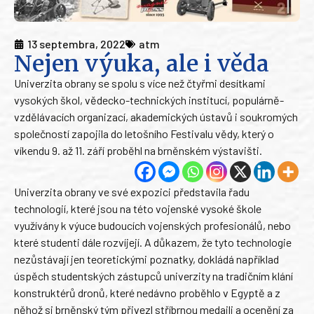
13 septembra, 2022
atm
Nejen výuka, ale i věda
Univerzita obrany se spolu s více než čtyřmi desítkami
vysokých škol, vědecko-technických institucí, populárně-
vzdělávacích organizací, akademických ústavů i soukromých
společností zapojila do letošního Festivalu vědy, který o
víkendu 9. až 11. září proběhl na brněnském výstavišti.
Univerzita obrany ve své expozici představila řadu
technologií, které jsou na této vojenské vysoké škole
využívány k výuce budoucích vojenských profesionálů, nebo
které studenti dále rozvíjejí. A důkazem, že tyto technologie
nezůstávají jen teoretickými poznatky, dokládá například
úspěch studentských zástupců univerzity na tradičním klání
konstruktérů dronů, které nedávno proběhlo v Egyptě a z
něhož si brněnský tým přivezl stříbrnou medaili a ocenění za