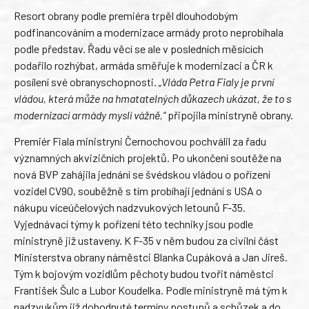
Resort obrany podle premiéra trpěl dlouhodobým
podfinancováním a modernizace armády proto neprobíhala
podle představ. Řadu věcí se ale v posledních měsících
podařilo rozhýbat, armáda směřuje k modernizaci a ČR k
posílení své obranyschopnosti.
„Vláda Petra Fialy je první
vládou, která může na hmatatelných důkazech ukázat, že to s
modernizací armády myslí vážně,“
připojila ministryně obrany.
Premiér Fiala ministryni Černochovou pochválil za řadu
významných akvizičních projektů. Po ukončení soutěže na
nová BVP zahájila jednání se švédskou vládou o pořízení
vozidel CV90, souběžně s tím probíhají jednání s USA o
nákupu víceúčelových nadzvukových letounů F-35.
Vyjednávací týmy k pořízení této techniky jsou podle
ministryně již ustaveny. K F-35 v něm budou za civilní část
Ministerstva obrany náměstci Blanka Cupáková a Jan Jireš.
Tým k bojovým vozidlům pěchoty budou tvořit náměstci
František Šulc a Lubor Koudelka. Podle ministryně má tým k
nadzvukům již dohodnuté termíny postupů a schůzek a do