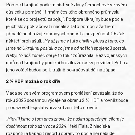
Pomoc Ukrajině podle ministryně Jany Černochové ve svém
důsledku pomáhá i firmám českého obranného průmyslu,
které se do projektů zapojují. Podpora Ukrajiny bude podle
jejích slov pokračovat i nadále a tato pomoc v žádném
případě neohrožuje obranyschopnost a bezpečnost ČR, jak
někteří prohlašují.
„My už jsme v tuto chvíli v plusu z toho, co
jsme na Ukrajinu poslali a co jsme od našich spojenců dostali.
Nebyl to náš záměr, ale je to tak,“
zdůraznila. Bez vojenských
darů na Ukrajinu by podle ní hrozilo, že ruský prezident Putin a
jeho vojáci budou po Ukrajině pokračovat dál na západ.
2 % HDP možná o rok dřív
Vláda se ve svém programovém prohlášení zavázala, že do
roku 2025 dosáhnou výdaje na obranu 2 % HDP a rovněž bude
prosazovat legislativní zakotvení této úrovně.
„Mluvili jsme o tom dnes znovu, že naším společným cílem je
dosáhnout toho už v roce 2024,“
řekl Fiala. Z hlediska
rozpočtu a kapacit resortu obrany to podle něj nebude