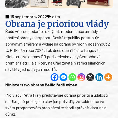
15 septembra, 2022
atm
Obrana je prioritou vlády
Řadu věcí se podařilo rozhýbat, modernizace armády i
posílení obranyschopnosti České republiky postupuje
správným směrem a výdaje na obranu by mohly dosáhnout 2
% HDP už v roce 2024. Tak dnes ocenil úsilí a fungování
Ministerstva obrany ČR pod vedením Jany Černochové
premiér Petr Fiala, který na úřad zavítal v rámci bilančních
návštěv jednotlivých resortů.
Ministerstvo obrany čelilo řadě výzev
Pro vládu Petra Fialy představuje obrana prioritu a události
na Ukrajině podle jeho slov jen potvrdily, že kabinet se ve
svém programovém prohlášení rozhodl správně klást na ni
důraz.