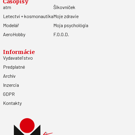
Časopisy
atm
Šikovníček
Letectví + kosmonautika
Moje zdravie
Modelář
Moja psychológia
AeroHobby
F.O.O.D.
Informácie
Vydavateľstvo
Predplatné
Archív
Inzercia
GDPR
Kontakty