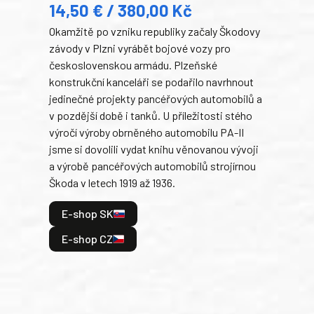
14,50 € / 380,00 Kč
22
Okamžitě po vzniku republiky začaly Škodovy
Tank
závody v Plzni vyrábět bojové vozy pro
býva
československou armádu. Plzeňské
Rusk
konstrukční kanceláři se podařilo navrhnout
armá
jedinečné projekty pancéřových automobilů a
stře
v pozdější době i tanků. U příležitosti stého
při 
výročí výroby obrněného automobilu PA-II
blíz
jsme si dovolili vydat knihu věnovanou vývoji
tank
a výrobě pancéřových automobilů strojírnou
v lé
Škoda v letech 1919 až 1936.
tak 
hrdi
E-shop SK
je: 
odeh
E-shop CZ
bitv
E
E