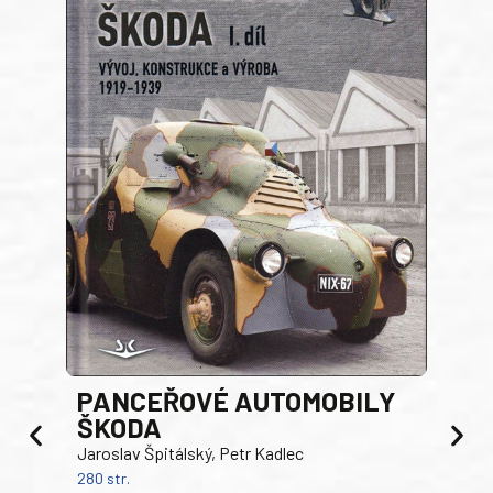
PANCEŘOVÉ AUTOMOBILY
ŠKODA
TA
Jaroslav Špitálský, Petr Kadlec
Ben
280 str.
352 s