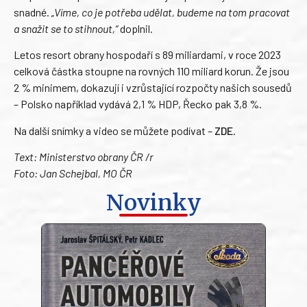
snadné.
„Víme, co je potřeba udělat, budeme na tom pracovat
a snažit se to stihnout,“
doplnil.
Letos resort obrany hospodaří s 89 miliardami, v roce 2023
celková částka stoupne na rovných 110 miliard korun. Že jsou
2 % minimem, dokazují i vzrůstající rozpočty našich sousedů
– Polsko například vydává 2,1 % HDP, Řecko pak 3,8 %.
Na další snímky a video se můžete podívat –
ZDE
.
Text: Ministerstvo obrany ČR /r
Foto: Jan Schejbal, MO ČR
Novinky