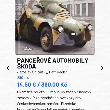
PANCEŘOVÉ AUTOMOBILY
ŠKODA
TA
Jaroslav Špitálský, Petr Kadlec
Ben
280 str.
352 s
14,50 € / 380,00 Kč
22
Okamžitě po vzniku republiky začaly Škodovy
Tank
závody v Plzni vyrábět bojové vozy pro
býva
československou armádu. Plzeňské
Rusk
konstrukční kanceláři se podařilo navrhnout
armá