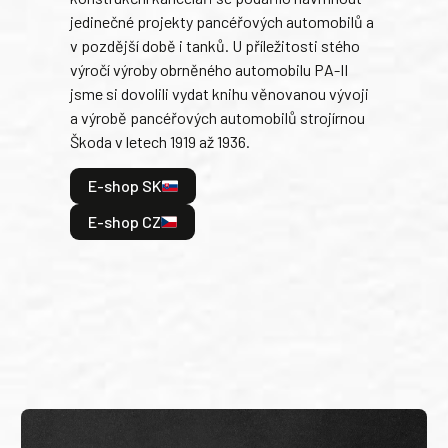
jedinečné projekty pancéřových automobilů a
stře
v pozdější době i tanků. U příležitosti stého
při 
výročí výroby obrněného automobilu PA-II
blíz
jsme si dovolili vydat knihu věnovanou vývoji
tank
a výrobě pancéřových automobilů strojírnou
v lé
Škoda v letech 1919 až 1936.
tak 
hrdi
E-shop SK
je: 
odeh
E-shop CZ
bitv
E
E