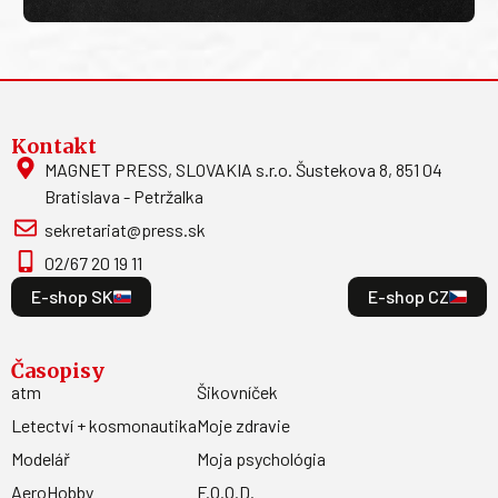
Kontakt
MAGNET PRESS, SLOVAKIA s.r.o. Šustekova 8, 851 04
Bratislava - Petržalka
sekretariat@press.sk
02/67 20 19 11
E-shop SK
E-shop CZ
Časopisy
atm
Šikovníček
Letectví + kosmonautika
Moje zdravie
Modelář
Moja psychológia
AeroHobby
F.O.O.D.