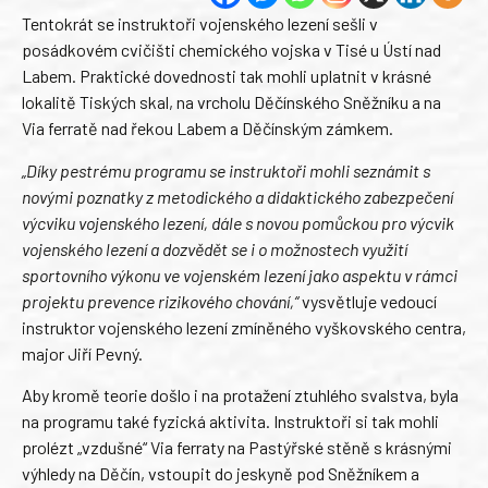
Tentokrát se instruktoři vojenského lezení sešli v
posádkovém cvičišti chemického vojska v Tisé u Ústí nad
Labem. Praktické dovednosti tak mohli uplatnit v krásné
lokalitě Tiských skal, na vrcholu Děčínského Sněžníku a na
Via ferratě nad řekou Labem a Děčínským zámkem.
„Díky pestrému programu se instruktoři mohli seznámit s
novými poznatky z metodického a didaktického zabezpečení
výcviku vojenského lezení, dále s novou pomůckou pro výcvik
vojenského lezení a dozvědět se i o možnostech využití
sportovního výkonu ve vojenském lezení jako aspektu v rámci
projektu prevence rizikového chování,“
vysvětluje vedoucí
instruktor vojenského lezení zmíněného vyškovského centra,
major Jiří Pevný.
Aby kromě teorie došlo i na protažení ztuhlého svalstva, byla
na programu také fyzická aktivita. Instruktoři si tak mohli
prolézt „vzdušné“ Via ferraty na Pastýřské stěně s krásnými
výhledy na Děčín, vstoupit do jeskyně pod Sněžníkem a