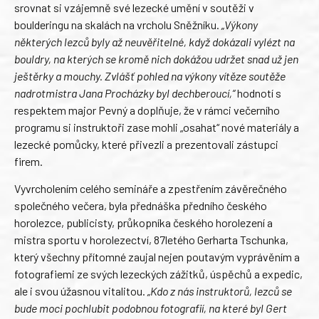
srovnat si vzájemně své lezecké umění v soutěži v
boulderingu na skalách na vrcholu Sněžníku.
„Výkony
některých lezců byly až neuvěřitelné, když dokázali vylézt na
bouldry, na kterých se kromě nich dokážou udržet snad už jen
ještěrky a mouchy. Zvlášť pohled na výkony vítěze soutěže
nadrotmistra Jana Procházky byl dechberoucí,“
hodnotí s
respektem major Pevný a doplňuje, že v rámci večerního
programu si instruktoři zase mohli „osahat“ nové materiály a
lezecké pomůcky, které přivezli a prezentovali zástupci
firem.
Vyvrcholením celého semináře a zpestřením závěrečného
společného večera, byla přednáška předního českého
horolezce, publicisty, průkopníka českého horolezení a
mistra sportu v horolezectví, 87letého Gerharta Tschunka,
který všechny přítomné zaujal nejen poutavým vyprávěním a
fotografiemi ze svých lezeckých zážitků, úspěchů a expedic,
ale i svou úžasnou vitalitou.
„Kdo z nás instruktorů, lezců se
bude moci pochlubit podobnou fotografií, na které byl Gert