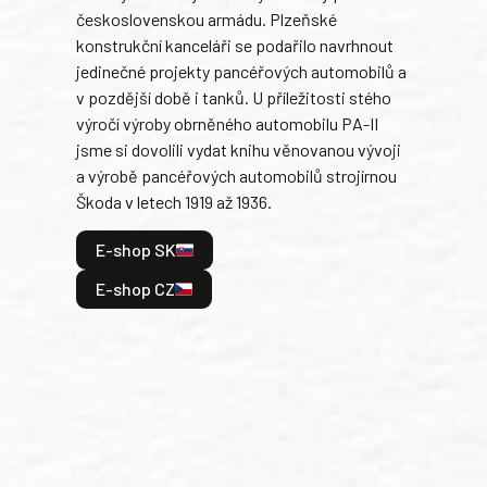
československou armádu. Plzeňské
Rusk
konstrukční kanceláři se podařilo navrhnout
armá
jedinečné projekty pancéřových automobilů a
stře
v pozdější době i tanků. U příležitosti stého
při 
výročí výroby obrněného automobilu PA-II
blíz
jsme si dovolili vydat knihu věnovanou vývoji
tank
a výrobě pancéřových automobilů strojírnou
v lé
Škoda v letech 1919 až 1936.
tak 
hrdi
E-shop SK
je: 
odeh
E-shop CZ
bitv
E
E