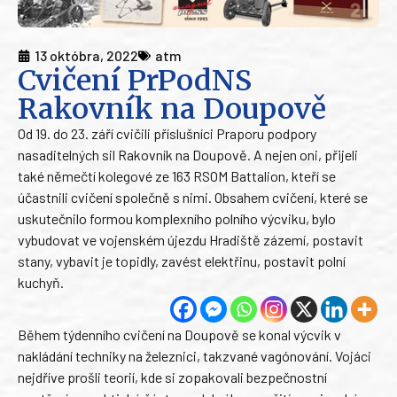
13 októbra, 2022
atm
Cvičení PrPodNS
Rakovník na Doupově
Od 19. do 23. září cvičili příslušníci Praporu podpory
nasaditelných sil Rakovník na Doupově. A nejen oni, přijeli
také němečtí kolegové ze 163 RSOM Battalion, kteří se
účastnili cvičení společně s nimi. Obsahem cvičení, které se
uskutečnilo formou komplexního polního výcviku, bylo
vybudovat ve vojenském újezdu Hradiště zázemí, postavit
stany, vybavit je topidly, zavést elektřinu, postavit polní
kuchyň.
Během týdenního cvičení na Doupově se konal výcvik v
nakládání techniky na železnici, takzvané vagónování. Vojáci
nejdříve prošli teorií, kde si zopakovali bezpečnostní