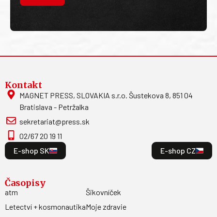
Kontakt
MAGNET PRESS, SLOVAKIA s.r.o. Šustekova 8, 851 04
Bratislava - Petržalka
sekretariat@press.sk
02/67 20 19 11
E-shop SK
E-shop CZ
Časopisy
atm
Šikovníček
Letectví + kosmonautika
Moje zdravie