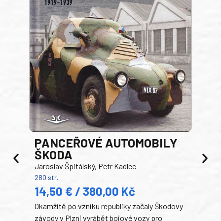
PANCEŘOVÉ AUTOMOBILY
ŠKODA
TA
Jaroslav Špitálský, Petr Kadlec
Ben
280 str.
352 s
14,50 € / 380,00 Kč
22
Okamžitě po vzniku republiky začaly Škodovy
Tank
závody v Plzni vyrábět bojové vozy pro
býva