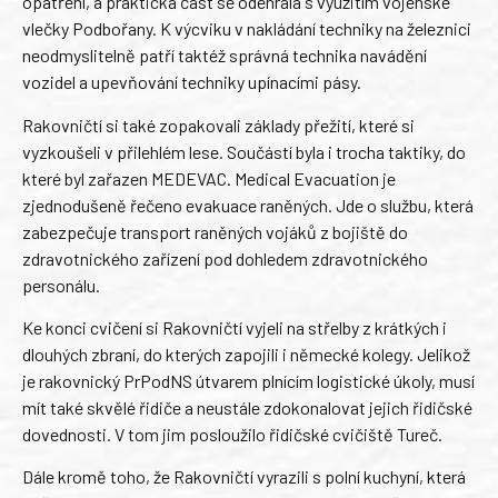
opatření, a praktická část se odehrála s využitím vojenské
vlečky Podbořany. K výcviku v nakládání techniky na železnici
neodmyslitelně patří taktéž správná technika navádění
vozidel a upevňování techniky upínacími pásy.
Rakovničtí si také zopakovali základy přežití, které si
vyzkoušeli v přilehlém lese. Součástí byla i trocha taktiky, do
které byl zařazen MEDEVAC. Medical Evacuation je
zjednodušeně řečeno evakuace raněných. Jde o službu, která
zabezpečuje transport raněných vojáků z bojiště do
zdravotnického zařízení pod dohledem zdravotnického
personálu.
Ke konci cvičení si Rakovničtí vyjeli na střelby z krátkých i
dlouhých zbraní, do kterých zapojili i německé kolegy. Jelikož
je rakovnický PrPodNS útvarem plnícím logistické úkoly, musí
mít také skvělé řidiče a neustále zdokonalovat jejich řidičské
dovednosti. V tom jim posloužilo řidičské cvičiště Tureč.
Dále kromě toho, že Rakovničtí vyrazili s polní kuchyní, která