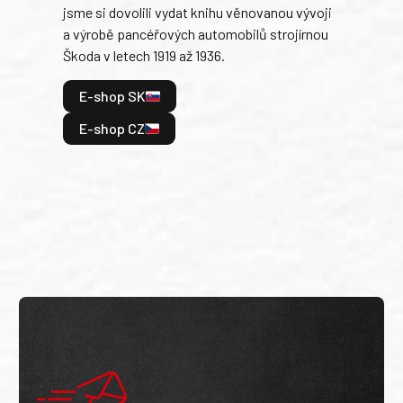
jsme si dovolili vydat knihu věnovanou vývoji
tank
a výrobě pancéřových automobilů strojírnou
v lé
Škoda v letech 1919 až 1936.
tak 
hrdi
E-shop SK
je: 
odeh
E-shop CZ
bitv
E
E