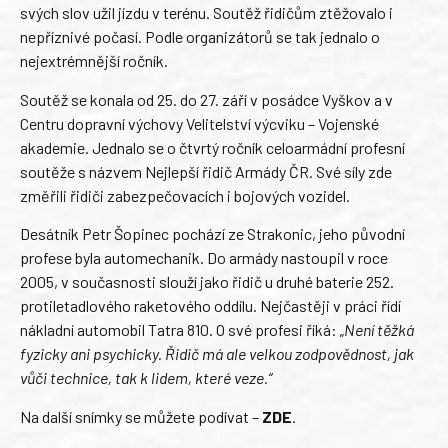
svých slov užil jízdu v terénu. Soutěž řidičům ztěžovalo i
nepříznivé počasí. Podle organizátorů se tak jednalo o
nejextrémnější ročník.
Soutěž se konala od 25. do 27. září v posádce Vyškov a v
Centru dopravní výchovy Velitelství výcviku – Vojenské
akademie. Jednalo se o čtvrtý ročník celoarmádní profesní
soutěže s názvem Nejlepší řidič Armády ČR. Své síly zde
změřili řidiči zabezpečovacích i bojových vozidel.
Desátník Petr Šopinec pochází ze Strakonic, jeho původní
profese byla automechanik. Do armády nastoupil v roce
2005, v současnosti slouží jako řidič u druhé baterie 252.
protiletadlového raketového oddílu. Nejčastěji v práci řídí
nákladní automobil Tatra 810. O své profesi říká:
„Není těžká
fyzicky ani psychicky. Řidič má ale velkou zodpovědnost, jak
vůči technice, tak k lidem, které veze.“
Na další snímky se můžete podívat –
ZDE
.