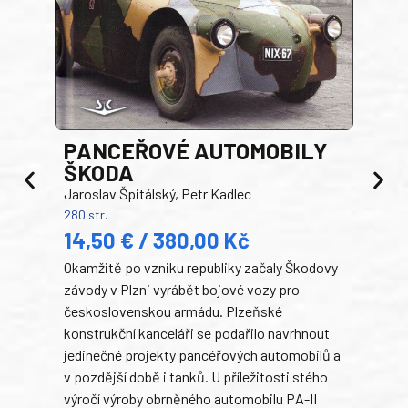
PANCEŘOVÉ AUTOMOBILY
ŠKODA
TA
Jaroslav Špitálský, Petr Kadlec
Ben
280 str.
352 s
14,50 € / 380,00 Kč
22
Okamžitě po vzniku republiky začaly Škodovy
Tank
závody v Plzni vyrábět bojové vozy pro
býva
československou armádu. Plzeňské
Rusk
konstrukční kanceláři se podařilo navrhnout
armá
jedinečné projekty pancéřových automobilů a
stře
v pozdější době i tanků. U příležitosti stého
při 
výročí výroby obrněného automobilu PA-II
blíz