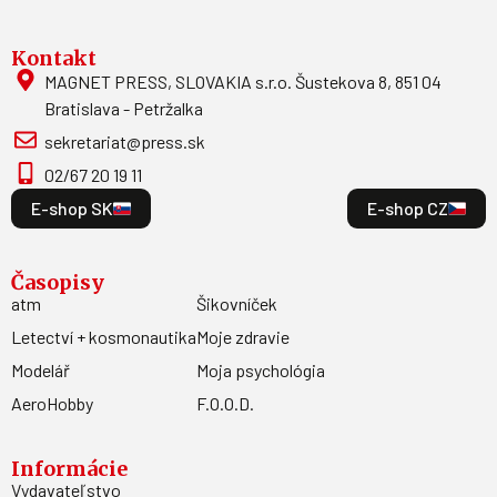
Kontakt
MAGNET PRESS, SLOVAKIA s.r.o. Šustekova 8, 851 04
Bratislava - Petržalka
sekretariat@press.sk
02/67 20 19 11
E-shop SK
E-shop CZ
Časopisy
atm
Šikovníček
Letectví + kosmonautika
Moje zdravie
Modelář
Moja psychológia
AeroHobby
F.O.O.D.
Informácie
Vydavateľstvo