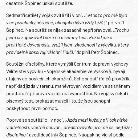
desátník Šopinec úskalí soutěže.
Sedmatřicetiletý voják zvítězil i vloni.
„Letos to pro mě bylo
více psychicky náročné, obhajoba bývá vždy těžší,“
potvrdil
Šopinec. Na soutěž se nijak zásadně nepřipravoval.
„Trochu
jsem si zopakoval teorii na písemný test. Pokud jde o
praktické dovednosti, využil jsem zkušenosti z výcviku, který
pravidelně absolvují všichni řidiči,“
doplnil Petr Šopinec.
Soutěžní disciplíny, které vymýšlí Centrum dopravní výchovy
Velitelství výcviku – Vojenské akademie ve Vyškově, bývají
utajeny do posledních okamžiků. Schopnosti řidičů prověřila
například jízda v terénu, manévrování vozidlem ve stísněném
prostoru či příprava vozidla na vyproštění. Na vojáky čekal i
písemný test, prokázat museli i to, že jsou schopni
poskytnout první pomoc.
Poprvé se soutěžilo i v noci.
„Jízda mezi kužely při tak nízké
viditelnosti, včetně couvání, představovala pro mě asi nejtěžší
disciplínu,“
uvedl desátník Šopinec. Naopak nejvíc si podle