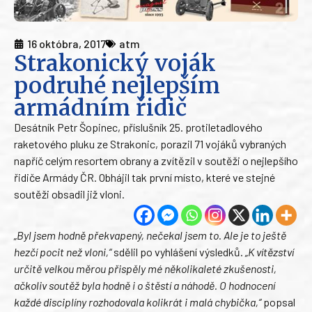
16 októbra, 2017
atm
Strakonický voják
podruhé nejlepším
armádním řidič
Desátník Petr Šopinec, příslušník 25. protiletadlového
raketového pluku ze Strakonic, porazil 71 vojáků vybraných
napříč celým resortem obrany a zvítězil v soutěži o nejlepšího
řidiče Armády ČR. Obhájil tak první místo, které ve stejné
soutěži obsadil již vloni.
„Byl jsem hodně překvapený, nečekal jsem to. Ale je to ještě
hezčí pocit než vloni,“
sdělil po vyhlášení výsledků.
„K vítězství
určitě velkou měrou přispěly mé několikaleté zkušenosti,
ačkoliv soutěž byla hodně i o štěstí a náhodě. O hodnocení
každé disciplíny rozhodovala kolikrát i malá chybička,“
popsal