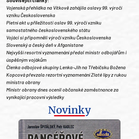
Související články:
Vojenská přehlídka na Vítkově zahájila oslavy 99. výročí
vzniku Československa
Pietní akt u příležitosti oslav 99. výročí vzniku
samostatného československého státu
Vojáci si připomněli výročí vzniku Československa
Slovenský a český deň v Afganistane
Nejvyšší resortní vyznamenání předal ministr odbojářům i
úspěšným vojákům
Členka odbojové skupiny Lenka-Jih na Třebíčsku Božena
Kopcová převzala rezortní vyznamenání Zlaté lípy z rukou
ministra obrany
Ministr obrany dnes ocenil občanské zaměstnance za
vynikající pracovní výsledky
Novinky