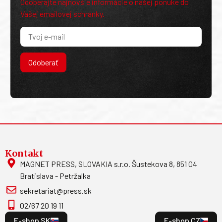
Odoberajte najnovšie informácie o našej ponuke do
Vašej emailovej schránky.
Odoberať
Kontakt
MAGNET PRESS, SLOVAKIA s.r.o. Šustekova 8, 851 04
Bratislava - Petržalka
sekretariat@press.sk
02/67 20 19 11
E-shop SK
E-shop CZ