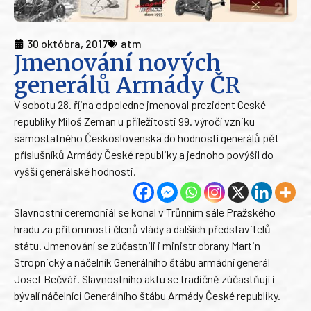
30 októbra, 2017
atm
Jmenování nových
generálů Armády ČR
V sobotu 28. října odpoledne jmenoval prezident Ceské
republiky Miloš Zeman u příležitosti 99. výročí vzniku
samostatného Československa do hodností generálů pět
příslušníků Armády České republiky a jednoho povýšil do
vyšší generálské hodnosti.
Slavnostní ceremoniál se konal v Trůnním sále Pražského
hradu za přítomnosti členů vlády a dalších představitelů
státu. Jmenování se zúčastnili i ministr obrany Martin
Stropnický a náčelník Generálního štábu armádní generál
Josef Bečvář. Slavnostního aktu se tradičně zúčastňují i
bývalí náčelníci Generálního štábu Armády České republiky.