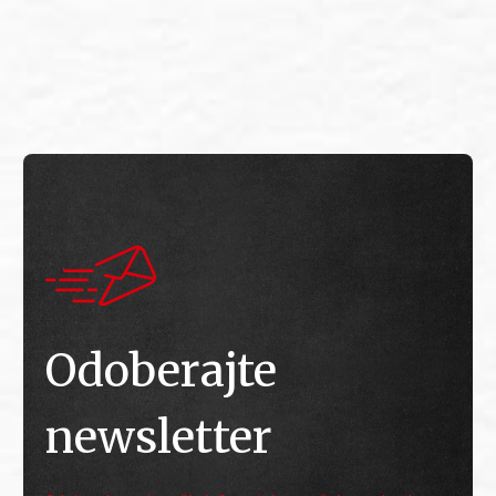
E
E
Odoberajte
newsletter