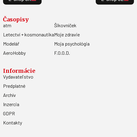
Časopisy
atm
Šikovníček
Letectví + kosmonautika
Moje zdravie
Modelář
Moja psychológia
AeroHobby
F.O.O.D.
Informácie
Vydavateľstvo
Predplatné
Archív
Inzercia
GDPR
Kontakty