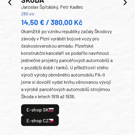
TA
Jaroslav Špitálský, Petr Kadlec
Ben
280 str.
352 s
14,50 € / 380,00 Kč
22
Okamžitě po vzniku republiky začaly Škodovy
Tank
závody v Plzni vyrábět bojové vozy pro
býva
československou armádu. Plzeňské
Rusk
konstrukční kanceláři se podařilo navrhnout
armá
jedinečné projekty pancéřových automobilů a
stře
v pozdější době i tanků. U příležitosti stého
při 
výročí výroby obrněného automobilu PA-II
blíz
jsme si dovolili vydat knihu věnovanou vývoji
tank
a výrobě pancéřových automobilů strojírnou
v lé
Škoda v letech 1919 až 1936.
tak 
hrdi
E-shop SK
je: 
odeh
E-shop CZ
bitv