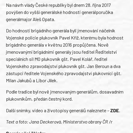
Na návrh vlády České republiky byl dnem 28. října 2017
povýšen do vyšší generálské hodnosti generálporučíka
generálmajor Aleš Opata.
Do hodnosti brigádního generála byli jmenováni náčelník
Vojenské policie plukovník Pavel Kříž, kterému byla hodnost
brigádního generála v květnu 2016 propůjčena. Nově
jmenovanými brigádními generály jsou ředitel Ředitelství
speciálních sil MO plukovník gšt. Pavel Kolář, ředitel
Vojenského zpravodajství plukovník gšt. Jan Beroun a dva
zástupci ředitele Vojenského zpravodajství plukovníci gšt.
Milan Jakubů a Libor Jílek.
Podle tradice byl nově jmenovaným generálům, dosavadním
plukovníkům, předán čestný kord.
Další snímky, video a životopisy generálů naleznete –
ZDE
.
Text a foto: Jana Deckerová, Ministerstvo obrany ČR /r