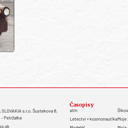
Časopisy
atm
Šikov
LOVAKIA s.r.o. Šustekova 8,
 - Petržalka
Letectví + kosmonautika
Moje 
ss.sk
Modelář
Moja 