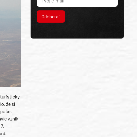
Odoberať
uturisticky
o, že si
 počet
víc vznikl
7.
ard.