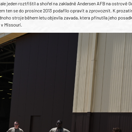
ale jeden roztřištil a shořel na zakladně Andersen AFB na ostrově 
šem ten se do prosince 2013 podařilo opravit a zprovoznit. K prozat
dnoho stroje během letu objevila zavada, ktera přinutila jeho posad
v Missouri.