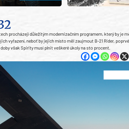
032
tech procházejí důležitým modernizačním programem, který by je mě
jich vyřazení, neboť by jejich místo měl zaujmout B-21 Rider, poprv
doby však Spirity musí plnit veškeré úkoly na sto procent.