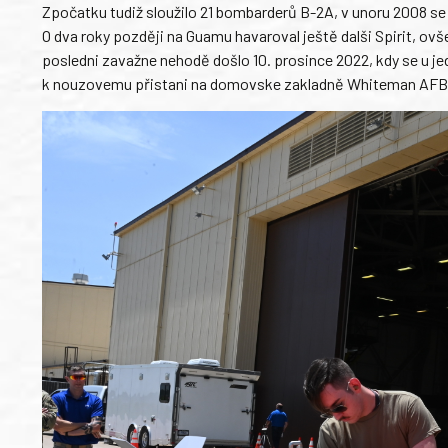
Zpočatku tudiž sloužilo 21 bombarderů B-2A, v unoru 2008 se 
O dva roky později na Guamu havaroval ještě dalši Spirit, ov
posledni zavažne nehodě došlo 10. prosince 2022, kdy se u je
k nouzovemu přistani na domovske zakladně Whiteman AFB 