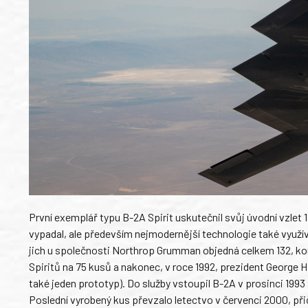
První exemplář typu B-2A Spirit uskutečnil svůj úvodní vzlet 17
vypadal, ale především nejmodernější technologie také využíval
jich u společnosti Northrop Grumman objedná celkem 132, kon
Spiritů na 75 kusů a nakonec, v roce 1992, prezident George H
také jeden prototyp). Do služby vstoupil B-2A v prosinci 1993
Poslední vyrobený kus převzalo letectvo v červenci 2000, při