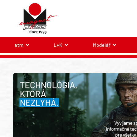
atm
L+K
Modelář