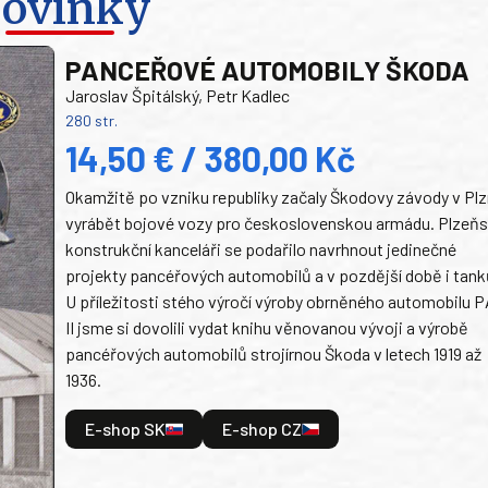
ovinky
PANCEŘOVÉ AUTOMOBILY ŠKODA
Jaroslav Špitálský, Petr Kadlec
280 str.
14,50 € / 380,00 Kč
Okamžitě po vzniku republiky začaly Škodovy závody v Plz
vyrábět bojové vozy pro československou armádu. Plzeň
konstrukční kanceláři se podařilo navrhnout jedinečné
projekty pancéřových automobilů a v pozdější době i tank
U příležitosti stého výročí výroby obrněného automobilu P
II jsme si dovolili vydat knihu věnovanou vývoji a výrobě
pancéřových automobilů strojírnou Škoda v letech 1919 až
1936.
E-shop SK
E-shop CZ