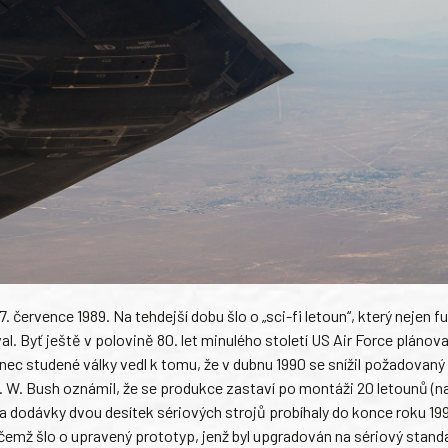
. července 1989. Na tehdejší dobu šlo o „sci-fi letoun“, který nejen f
. Byť ještě v polovině 80. let minulého století US Air Force plánoval
ec studené války vedl k tomu, že v dubnu 1990 se snížil požadovaný
. W. Bush oznámil, že se produkce zastaví po montáži 20 letounů (na
 a dodávky dvou desítek sériových strojů probíhaly do konce roku 199
čemž šlo o upravený prototyp, jenž byl upgradován na sériový stand