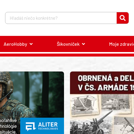
AeroHobby
Šikovníček
Moje zdravi