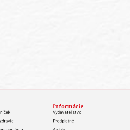
Informácie
níček
Vydavateľstvo
zdravie
Predplatné
psychológia
Archív