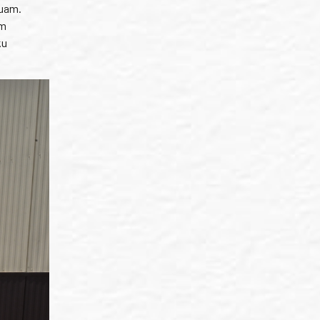
Guam.
im
ku