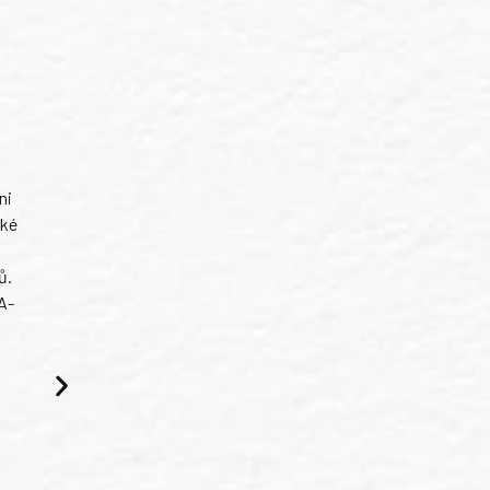
ni
ské
ů.
A-