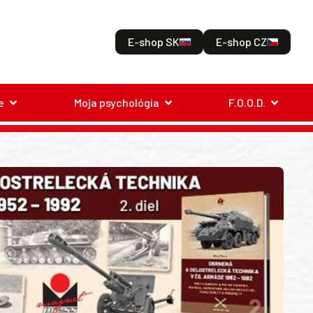
E-shop SK
E-shop CZ
e
Moja psychológia
F.O.O.D.