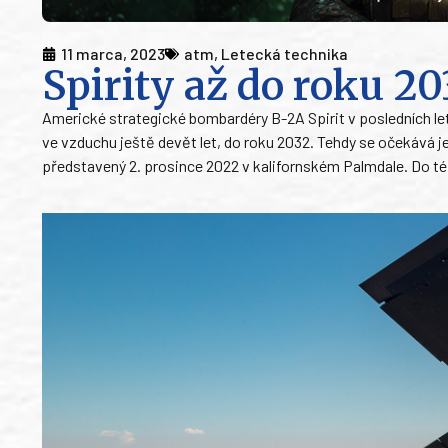
11 marca, 2023
atm
,
Letecká technika
Spirity až do roku 2
Americké strategické bombardéry B-2A Spirit v posledních le
ve vzduchu ještě devět let, do roku 2032. Tehdy se očekává je
představený 2. prosince 2022 v kalifornském Palmdale. Do té 