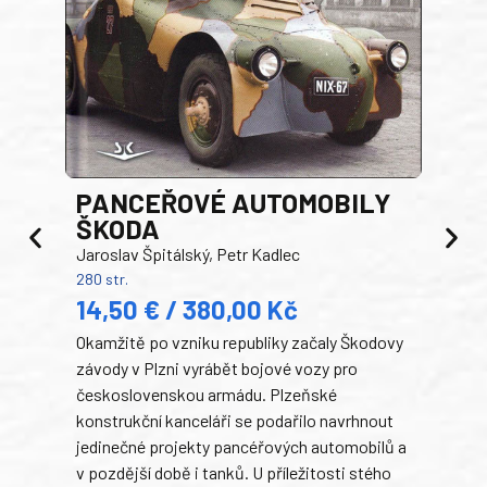
PANCEŘOVÉ AUTOMOBILY
ŠKODA
TA
Jaroslav Špitálský, Petr Kadlec
Ben
280 str.
352 s
14,50 € / 380,00 Kč
22
Okamžitě po vzniku republiky začaly Škodovy
Tank
závody v Plzni vyrábět bojové vozy pro
býva
československou armádu. Plzeňské
Rusk
konstrukční kanceláři se podařilo navrhnout
armá
jedinečné projekty pancéřových automobilů a
stře
v pozdější době i tanků. U příležitosti stého
při 