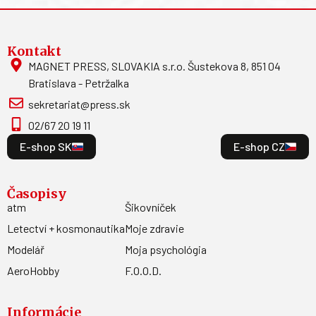
Kontakt
MAGNET PRESS, SLOVAKIA s.r.o. Šustekova 8, 851 04
Bratislava - Petržalka
sekretariat@press.sk
02/67 20 19 11
E-shop SK
E-shop CZ
Časopisy
atm
Šikovníček
Letectví + kosmonautika
Moje zdravie
Modelář
Moja psychológia
AeroHobby
F.O.O.D.
Informácie