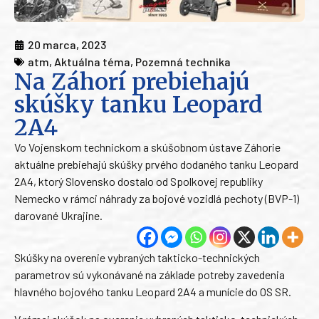
20 marca, 2023
atm
,
Aktuálna téma
,
Pozemná technika
Na Záhorí prebiehajú
skúšky tanku Leopard
2A4
Vo Vojenskom technickom a skúšobnom ústave Záhorie
aktuálne prebiehajú skúšky prvého dodaného tanku Leopard
2A4, ktorý Slovensko dostalo od Spolkovej republiky
Nemecko v rámci náhrady za bojové vozidlá pechoty (BVP-1)
darované Ukrajine.
Skúšky na overenie vybraných takticko-technických
parametrov sú vykonávané na základe potreby zavedenia
hlavného bojového tanku Leopard 2A4 a munície do OS SR.