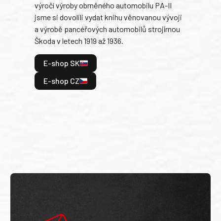
výročí výroby obrněného automobilu PA-II
blíz
jsme si dovolili vydat knihu věnovanou vývoji
tank
a výrobě pancéřových automobilů strojírnou
v lé
Škoda v letech 1919 až 1936.
tak 
hrdi
E-shop SK
je: 
odeh
E-shop CZ
bitv
E
E