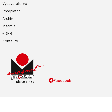
Vydavateľstvo
Predplatné
Archív
Inzercia
GDPR
Kontakty
Facebook
Magnetpress.online
© 2023 Všetky práva vyhradené. Dizajn a
programovanie: