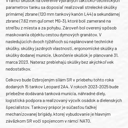
V rámci skúšok na overenie vybraných takticko-technických
parametrov tanku sa doposiaľ realizovali strelecké skúšky
primárnej zbrane (120 mm tankový kanón L44) a sekundárnej
zbrane (7,62 mm guľomet MG-3), ktoré boli zamerané na
streľbu z miesta a za pohybu. Zároveň bol overený spôsob
maskovania objektu cestou dymových granátov. V
nasledujúcich dvoch týždňoch sú naplánované technické
skúšky, skúšky jazdných vlastnosti, ergonomické skúšky a
skúšky dodanej munície. Ukončenie skúšok je plánované 31.
marca 2023. Nateraz prebiehajú skúšky bez akýchkoľvek
nedostatkov.
Celkovo bude Ozbrojeným silám SR v priebehu tohto roka
dodaných 15 tankov Leopard 2A4. V rokoch 2023-2025 bude
priebežne dodávaná tanková munícia, náhradné diely,
logistická podpora a realizovaný výcvik osádok a dielenských
špecialistov. Tankový prápor je súčasťou ťažkej
mechanizovanej brigády, ktorej vybudovanie je hlavným
záväzkom SR voči spojencom v rámci NATO.