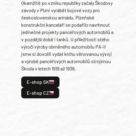
Okamžitě po vzniku republiky začaly Škodovy
Tank
závody v Plzni vyrábět bojové vozy pro
býva
československou armádu. Plzeňské
Rusk
konstrukční kanceláři se podařilo navrhnout
armá
jedinečné projekty pancéřových automobilů a
stře
v pozdější době i tanků. U příležitosti stého
při 
výročí výroby obrněného automobilu PA-II
blíz
jsme si dovolili vydat knihu věnovanou vývoji
tank
a výrobě pancéřových automobilů strojírnou
v lé
Škoda v letech 1919 až 1936.
tak 
hrdi
E-shop SK
je: 
odeh
E-shop CZ
bitv
E
E