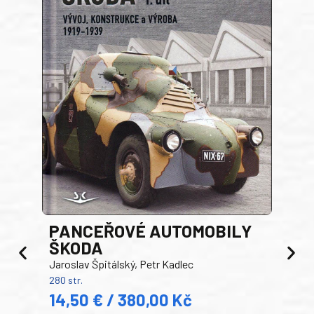
PANCEŘOVÉ AUTOMOBILY
ŠKODA
TA
Jaroslav Špitálský, Petr Kadlec
Ben
280 str.
352 s
14,50 € / 380,00 Kč
22