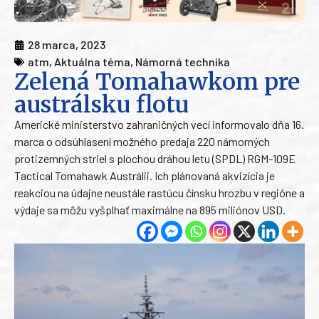
28 marca, 2023
atm
,
Aktuálna téma
,
Námorná technika
Zelená Tomahawkom pre
austrálsku flotu
Americké ministerstvo zahraničných vecí informovalo dňa 16.
marca o odsúhlasení možného predaja 220 námorných
protizemných striel s plochou dráhou letu (SPDL) RGM-109E
Tactical Tomahawk Austrálii. Ich plánovaná akvizícia je
reakciou na údajne neustále rastúcu čínsku hrozbu v regióne a
výdaje sa môžu vyšplhať maximálne na 895 miliónov USD.