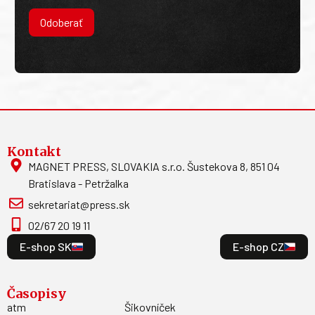
Odoberať
Kontakt
MAGNET PRESS, SLOVAKIA s.r.o. Šustekova 8, 851 04
Bratislava - Petržalka
sekretariat@press.sk
02/67 20 19 11
E-shop SK
E-shop CZ
Časopisy
atm
Šikovníček