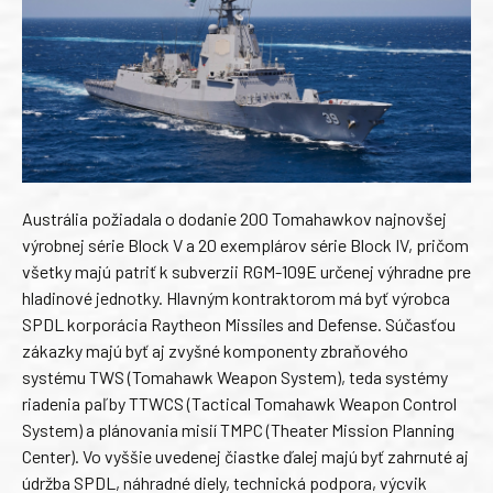
Austrália požiadala o dodanie 200 Tomahawkov najnovšej
výrobnej série Block V a 20 exemplárov série Block IV, pričom
všetky majú patriť k subverzii RGM-109E určenej výhradne pre
hladinové jednotky. Hlavným kontraktorom má byť výrobca
SPDL korporácia Raytheon Missiles and Defense. Súčasťou
zákazky majú byť aj zvyšné komponenty zbraňového
systému TWS (Tomahawk Weapon System), teda systémy
riadenia paľby TTWCS (Tactical Tomahawk Weapon Control
System) a plánovania misií TMPC (Theater Mission Planning
Center). Vo vyššie uvedenej čiastke ďalej majú byť zahrnuté aj
údržba SPDL, náhradné diely, technická podpora, výcvik