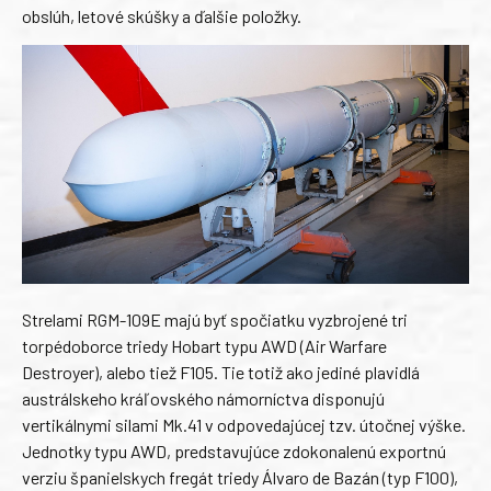
obslúh, letové skúšky a ďalšie položky.
Strelami RGM-109E majú byť spočiatku vyzbrojené tri
torpédoborce triedy Hobart typu AWD (Air Warfare
Destroyer), alebo tiež F105. Tie totiž ako jediné plavidlá
austrálskeho kráľovského námorníctva disponujú
vertikálnymi silami Mk.41 v odpovedajúcej tzv. útočnej výške.
Jednotky typu AWD, predstavujúce zdokonalenú exportnú
verziu španielskych fregát triedy Álvaro de Bazán (typ F100),