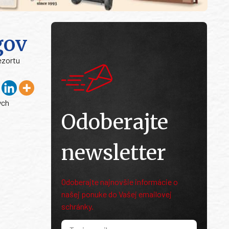
gov
ezortu
ych
Odoberajte
newsletter
Odoberajte najnovšie informácie o
našej ponuke do Vašej emailovej
schránky.