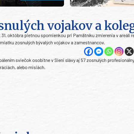
snulých vojakov a kole
k 31. októbra pietnou spomienkou pri Pamätníku zmierenia v areáli r
h pamiatku zosnulých bývalých vojakov a zamestnancov.
zapálením sviečok osobitne v Sieni slávy aj 57 zosnulých profesionáln
ráciách, alebo misiách.