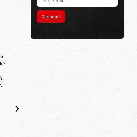
Odoberať
ni
ské
ů.
A-