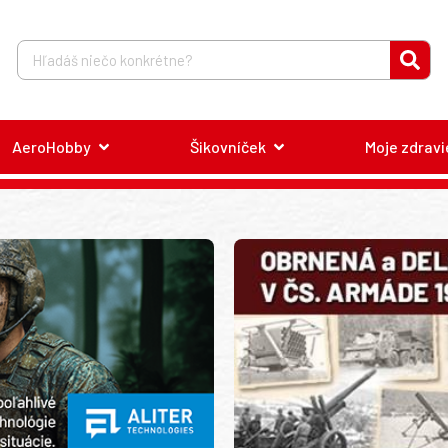
AeroHobby
Šikovníček
Moje zdravi