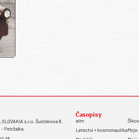
Časopisy
atm
Šikov
LOVAKIA s.r.o. Šustekova 8,
 - Petržalka
Letectví + kosmonautika
Moje 
ss.sk