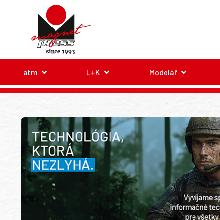
atm
L+K
Modelář