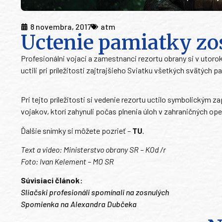
8 novembra, 2017
atm
Uctenie pamiatky zo
Profesionálni vojaci a zamestnanci rezortu obrany si v utoro
uctili pri príležitosti zajtrajšieho Sviatku všetkých svätýc
Pri tejto príležitosti si vedenie rezortu uctilo symbolickým 
vojakov, ktorí zahynuli počas plnenia úloh v zahraničných ope
Ďalšie snímky si môžete pozrieť –
TU
.
Text a video: Ministerstvo obrany SR – KOd /r
Foto: Ivan Kelement – MO SR
Súvisiaci článok:
Sliačski profesionáli spomínali na zosnulých
Spomienka na Alexandra Dubčeka