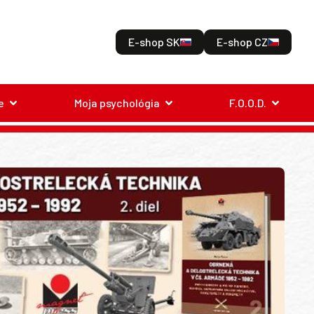
E-shop SK
E-shop CZ
e
Moja psychológia
F.O.O.D.