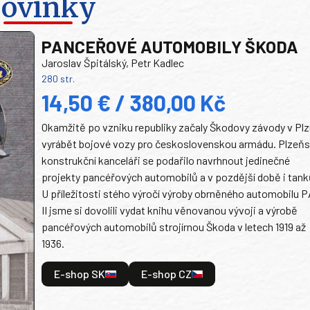
ovinky
PANCEŘOVÉ AUTOMOBILY ŠKODA
Jaroslav Špitálský, Petr Kadlec
280 str.
14,50 € / 380,00 Kč
Okamžitě po vzniku republiky začaly Škodovy závody v Plz
vyrábět bojové vozy pro československou armádu. Plzeň
konstrukční kanceláři se podařilo navrhnout jedinečné
projekty pancéřových automobilů a v pozdější době i tank
U příležitosti stého výročí výroby obrněného automobilu P
II jsme si dovolili vydat knihu věnovanou vývoji a výrobě
pancéřových automobilů strojírnou Škoda v letech 1919 až
1936.
E-shop SK
E-shop CZ