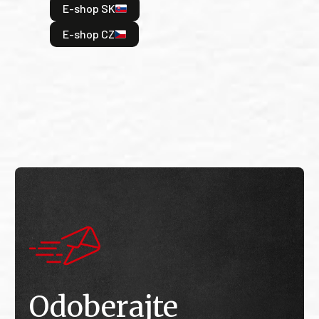
E-shop SK
je: 
odeh
E-shop CZ
bitv
E
E
Odoberajte