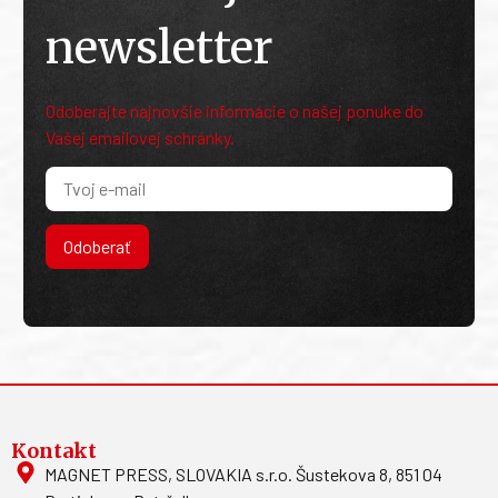
newsletter
Odoberajte najnovšie informácie o našej ponuke do
Vašej emailovej schránky.
Odoberať
Kontakt
MAGNET PRESS, SLOVAKIA s.r.o. Šustekova 8, 851 04