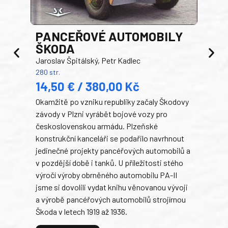
PANCEŘOVÉ AUTOMOBILY
ŠKODA
TA
Jaroslav Špitálský, Petr Kadlec
Ben
280 str.
352 s
14,50 € / 380,00 Kč
22
Okamžitě po vzniku republiky začaly Škodovy
Tank
závody v Plzni vyrábět bojové vozy pro
býva
československou armádu. Plzeňské
Rusk
konstrukční kanceláři se podařilo navrhnout
armá
jedinečné projekty pancéřových automobilů a
stře
v pozdější době i tanků. U příležitosti stého
při 
výročí výroby obrněného automobilu PA-II
blíz
jsme si dovolili vydat knihu věnovanou vývoji
tank
a výrobě pancéřových automobilů strojírnou
v lé
Škoda v letech 1919 až 1936.
tak 
hrdi