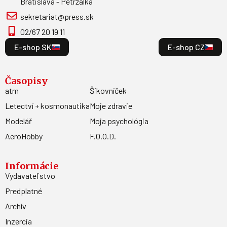
Bratislava - Petržalka
sekretariat@press.sk
02/67 20 19 11
E-shop SK
E-shop CZ
Časopisy
atm
Šikovníček
Letectví + kosmonautika
Moje zdravie
Modelář
Moja psychológia
AeroHobby
F.O.O.D.
Informácie
Vydavateľstvo
Predplatné
Archív
Inzercia