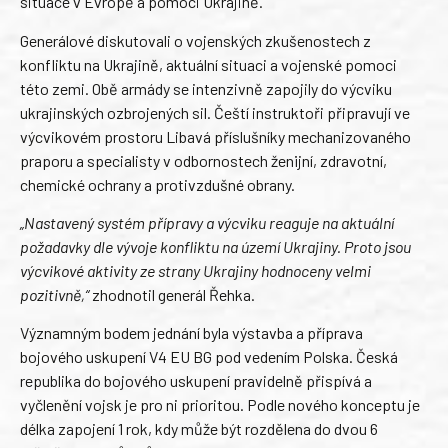
situace v Evropě a pomoci Ukrajině.
Generálové diskutovali o vojenských zkušenostech z
konfliktu na Ukrajině, aktuální situaci a vojenské pomoci
této zemi. Obě armády se intenzivně zapojily do výcviku
ukrajinských ozbrojených sil. Čeští instruktoři připravují ve
výcvikovém prostoru Libavá příslušníky mechanizovaného
praporu a specialisty v odbornostech ženijní, zdravotní,
chemické ochrany a protivzdušné obrany.
„Nastavený systém přípravy a výcviku reaguje na aktuální
požadavky dle vývoje konfliktu na území Ukrajiny. Proto jsou
výcvikové aktivity ze strany Ukrajiny hodnoceny velmi
pozitivně,“
zhodnotil generál Řehka.
Významným bodem jednání byla výstavba a příprava
bojového uskupení V4 EU BG pod vedením Polska. Česká
republika do bojového uskupení pravidelně přispívá a
vyčlenění vojsk je pro ni prioritou. Podle nového konceptu je
délka zapojení 1 rok, kdy může být rozdělena do dvou 6