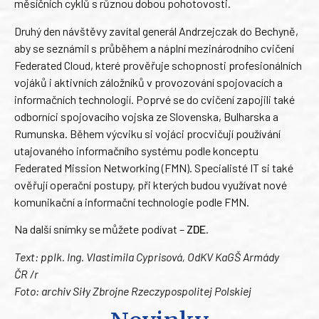
měsíčních cyklů s různou dobou pohotovosti.
Druhý den návštěvy zavítal generál Andrzejczak do Bechyně,
aby se seznámil s průběhem a náplní mezinárodního cvičení
Federated Cloud, které prověřuje schopnosti profesionálních
vojáků i aktivních záložníků v provozování spojovacích a
informačních technologií. Poprvé se do cvičení zapojili také
odborníci spojovacího vojska ze Slovenska, Bulharska a
Rumunska. Během výcviku si vojáci procvičují používání
utajovaného informačního systému podle konceptu
Federated Mission Networking (FMN). Specialisté IT si také
ověřují operační postupy, při kterých budou využívat nové
komunikační a informační technologie podle FMN.
Na další snímky se můžete podívat –
ZDE
.
Text: pplk. Ing. Vlastimila Cyprisová, OdKV KaGŠ Armády
ČR /r
Foto: archiv Siły Zbrojne Rzeczypospolitej Polskiej