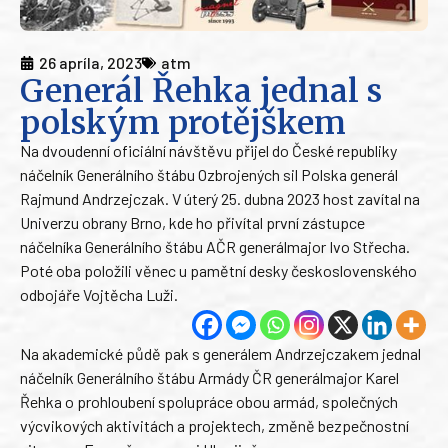
26 apríla, 2023
atm
Generál Řehka jednal s
polským protějškem
Na dvoudenní oficiální návštěvu přijel do České republiky
náčelník Generálního štábu Ozbrojených sil Polska generál
Rajmund Andrzejczak. V úterý 25. dubna 2023 host zavítal na
Univerzu obrany Brno, kde ho přivítal první zástupce
náčelníka Generálního štábu AČR generálmajor Ivo Střecha.
Poté oba položili věnec u pamětní desky československého
odbojáře Vojtěcha Luži.
Na akademické půdě pak s generálem Andrzejczakem jednal
náčelník Generálního štábu Armády ČR generálmajor Karel
Řehka o prohloubení spolupráce obou armád, společných
výcvikových aktivitách a projektech, změně bezpečnostní