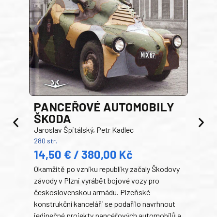
PANCEŘOVÉ AUTOMOBILY
ŠKODA
TA
Jaroslav Špitálský, Petr Kadlec
Ben
280 str.
352 s
14,50 € / 380,00 Kč
22
Okamžitě po vzniku republiky začaly Škodovy
Tank
závody v Plzni vyrábět bojové vozy pro
býva
československou armádu. Plzeňské
Rusk
konstrukční kanceláři se podařilo navrhnout
armá
jedinečné projekty pancéřových automobilů a
stře