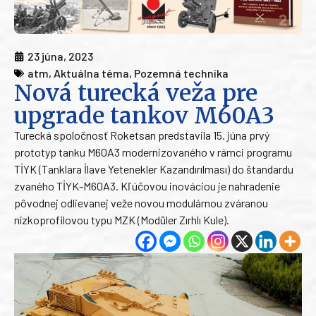
23 júna, 2023
atm
,
Aktuálna téma
,
Pozemná technika
Nová turecká veža pre
upgrade tankov M60A3
Turecká spoločnosť Roketsan predstavila 15. júna prvý
prototyp tanku M60A3 modernizovaného v rámci programu
TİYK (Tanklara İlave Yetenekler Kazandırılması) do štandardu
zvaného TİYK-M60A3. Kľúčovou inováciou je nahradenie
pôvodnej odlievanej veže novou modulárnou zváranou
nízkoprofilovou typu MZK (Modüler Zırhlı Kule).