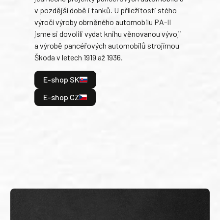
v pozdější době i tanků. U příležitosti stého
při 
výročí výroby obrněného automobilu PA-II
blíz
jsme si dovolili vydat knihu věnovanou vývoji
tank
a výrobě pancéřových automobilů strojírnou
v lé
Škoda v letech 1919 až 1936.
tak 
hrdi
E-shop SK
je: 
odeh
E-shop CZ
bitv
E
E