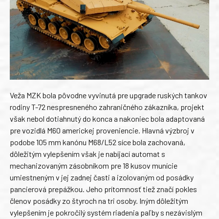
Veža MZK bola pôvodne vyvinutá pre upgrade ruských tankov
rodiny T-72 nespresneného zahraničného zákazníka, projekt
však nebol dotiahnutý do konca a nakoniec bola adaptovaná
pre vozidlá M60 americkej proveniencie. Hlavná výzbroj v
podobe 105 mm kanónu M68/L52 síce bola zachovaná,
dôležitým vylepšením však je nabíjací automat s
mechanizovaným zásobníkom pre 18 kusov munície
umiestneným v jej zadnej časti a izolovaným od posádky
pancierová prepážkou. Jeho prítomnosť tiež značí pokles
členov posádky zo štyroch na tri osoby. Iným dôležitým
vylepšením je pokročilý systém riadenia paľby s nezávislým