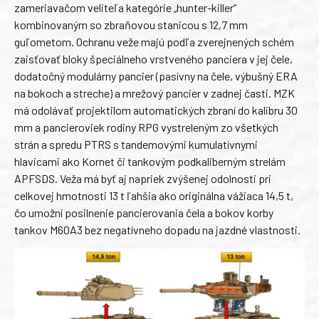
zameriavačom veliteľa kategórie „hunter-killer“
kombinovaným so zbraňovou stanicou s 12,7 mm
guľometom. Ochranu veže majú podľa zverejnených schém
zaisťovať bloky špeciálneho vrstveného panciera v jej čele,
dodatočný modulárny pancier (pasívny na čele, výbušný ERA
na bokoch a streche) a mrežový pancier v zadnej časti. MZK
má odolávať projektilom automatických zbraní do kalibru 30
mm a pancieroviek rodiny RPG vystreleným zo všetkých
strán a spredu PTRS s tandemovými kumulatívnymi
hlavicami ako Kornet či tankovým podkaliberným strelám
APFSDS. Veža má byť aj napriek zvýšenej odolnosti pri
celkovej hmotnosti 13 t ľahšia ako originálna vážiaca 14,5 t,
čo umožní posilnenie pancierovania čela a bokov korby
tankov M60A3 bez negatívneho dopadu na jazdné vlastnosti.