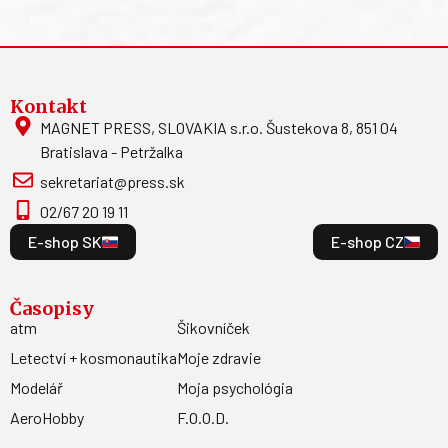
Kontakt
MAGNET PRESS, SLOVAKIA s.r.o. Šustekova 8, 851 04
Bratislava - Petržalka
sekretariat@press.sk
02/67 20 19 11
E-shop SK
E-shop CZ
Časopisy
atm
Šikovníček
Letectví + kosmonautika
Moje zdravie
Modelář
Moja psychológia
AeroHobby
F.O.O.D.