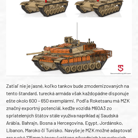
Zatiaľ nie je jasné, koľko tankov bude zmodernizovaných na
tento štandard, turecká armáda však každopádne disponuje
ešte okolo 600 – 650 exemplármi. Podľa Roketsanu má MZK
značný exportný potenciál, keďže vozidlá M60A3 zo
spriatelených štátov stále využíva napríklad aj Saudská
Arábia, Bahrajn, Bosna a Hercegovina, Egypt, Jordánsko,
Libanon, Maroko či Tunisko. Navyše je MZK možné adaptovať
pre ruské 125mm kánony (vrátane pôvodných karuselových