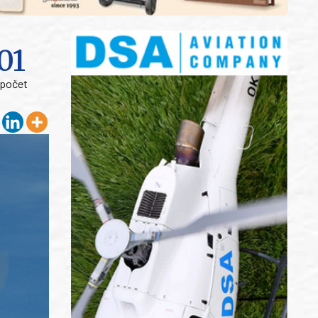
01
 počet