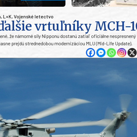
a
,
L+K
,
Vojenské letectvo
ďalšie vrtuľníky MCH-1
ené, že námorné sily Nipponu dostanú zatiaľ oficiálne nespresnený
účasne prejdú strednedobou modernizáciou MLU (Mid-Life Update).