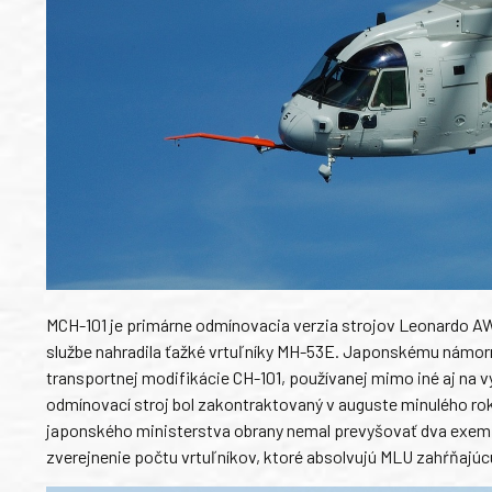
MCH-101 je primárne odmínovacia verzia strojov Leonardo A
službe nahradila ťažké vrtuľníky MH-53E. Japonskému námorn
transportnej modifikácie CH-101, používanej mimo iné aj na výs
odmínovací stroj bol zakontraktovaný v auguste minulého r
japonského ministerstva obrany nemal prevyšovať dva exempl
zverejnenie počtu vrtuľníkov, ktoré absolvujú MLU zahŕňajú