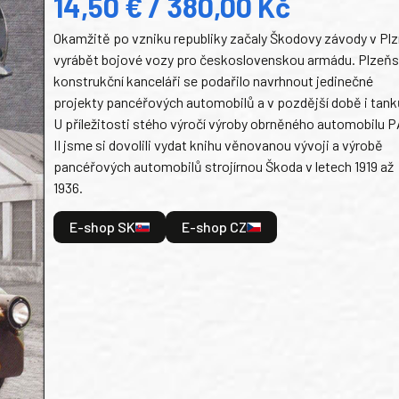
14,50 € / 380,00 Kč
Okamžitě po vzniku republiky začaly Škodovy závody v Plz
vyrábět bojové vozy pro československou armádu. Plzeň
konstrukční kanceláři se podařilo navrhnout jedinečné
projekty pancéřových automobilů a v pozdější době i tank
U příležitosti stého výročí výroby obrněného automobilu P
II jsme si dovolili vydat knihu věnovanou vývoji a výrobě
pancéřových automobilů strojírnou Škoda v letech 1919 až
1936.
E-shop SK
E-shop CZ