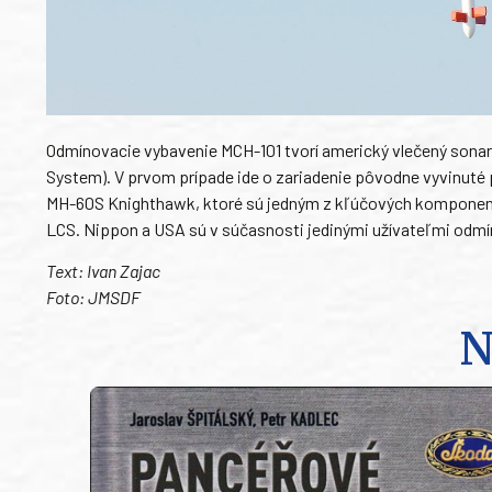
Odmínovacie vybavenie MCH-101 tvorí americký vlečený sona
System). V prvom prípade ide o zariadenie pôvodne vyvinuté 
MH-60S Knighthawk, ktoré sú jedným z kľúčových komponent
LCS. Nippon a USA sú v súčasnosti jedinými užívateľmi odmí
Text: Ivan Zajac
Foto: JMSDF
N