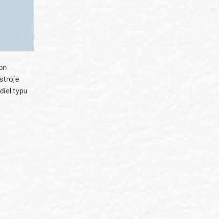
on
stroje
iel typu