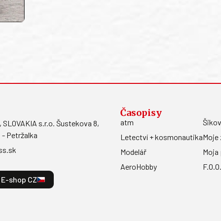
Časopisy
atm
Šikov
LOVAKIA s.r.o. Šustekova 8,
 - Petržalka
Letectví + kosmonautika
Moje 
ss.sk
Modelář
Moja 
AeroHobby
F.O.O
E-shop CZ