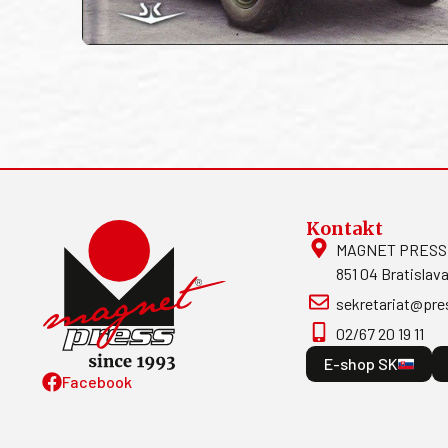
Kontakt
MAGNET PRESS, S
851 04 Bratislava
sekretariat@pre
02/67 20 19 11
E-shop SK
Facebook