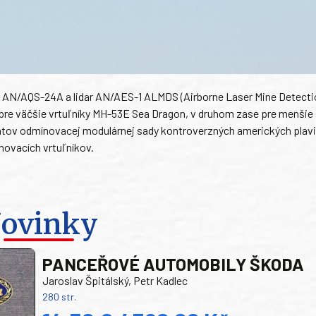
r AN/AQS-24A a lidar AN/AES-1 ALMDS (Airborne Laser Mine Detecti
pre väčšie vrtuľníky MH-53E Sea Dragon, v druhom zase pre menšie 
ov odmínovacej modulárnej sady kontroverzných amerických plavid
novacích vrtuľníkov.
ovinky
PANCEŘOVÉ AUTOMOBILY ŠKODA
Jaroslav Špitálský, Petr Kadlec
280 str.