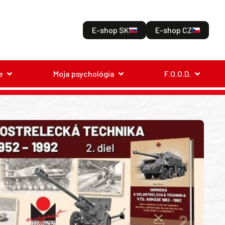
E-shop SK
E-shop CZ
e
Moja psychológia
F.O.O.D.