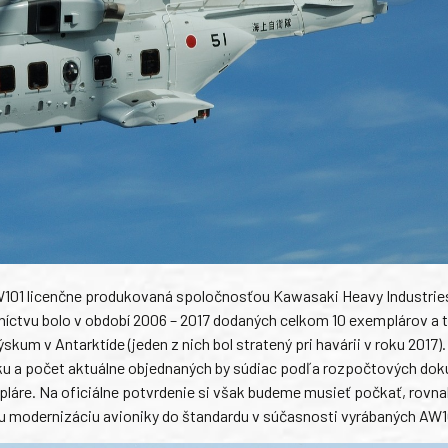
W101 licenčne produkovaná spoločnosťou Kawasaki Heavy Industries
íctvu bolo v období 2006 – 2017 dodaných celkom 10 exemplárov a t
kum v Antarktíde (jeden z nich bol stratený pri havárii v roku 2017).
oku a počet aktuálne objednaných by súdiac podľa rozpočtových d
áre. Na oficiálne potvrdenie si však budeme musieť počkať, rovna
cu modernizáciu avioniky do štandardu v súčasnosti vyrábaných AW1