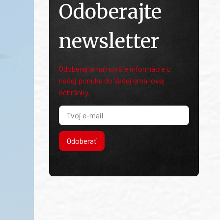
Odoberajte
newsletter
Odoberajte najnovšie informácie o
našej ponuke do Vašej emailovej
schránky.
Odoberať