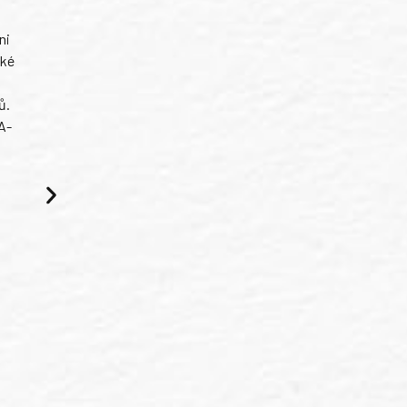
ni
ské
ů.
A-