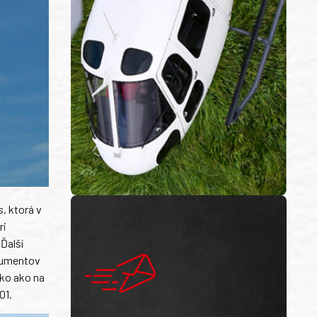
, ktorá v
ri
 Ďalší
okumentov
ko ako na
01.