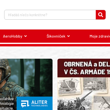
AeroHobby
Šikovníček
Moje zdravi