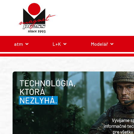
atm
L+K
Modelář