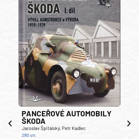
PANCEŘOVÉ AUTOMOBILY
ŠKODA
TA
Jaroslav Špitálský, Petr Kadlec
Ben
280 str.
352 s