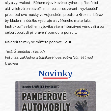
síly a vytrvalosti. Během výcvikového týdne si příslušníci
aktivních záloh osvojili manipulaci se zbraní a vyzkoušeli si
přesnost své mušky ve vojenském prostoru Březina. Důraz
byl kladen na údržbu výzbroje a svěřeného materiálu.
Instruktoři se během výcviku všem intenzivně věnovali a po
celou dobu byli připraveni pomoci a poradit.
Na další snímky se můžete podívat –
ZDE
.
Text: Štěpánka Tříletá /r
Foto: 22. základna vrtulníkového letectva Náměšť nad
Oslavou
Novinky