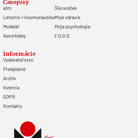
Časopisy
atm
Šikovníček
Letectví + kosmonautika
Moje zdravie
Modelář
Moja psychológia
AeroHobby
F.O.O.D.
Informácie
Vydavateľstvo
Predplatné
Archív
Inzercia
GDPR
Kontakty