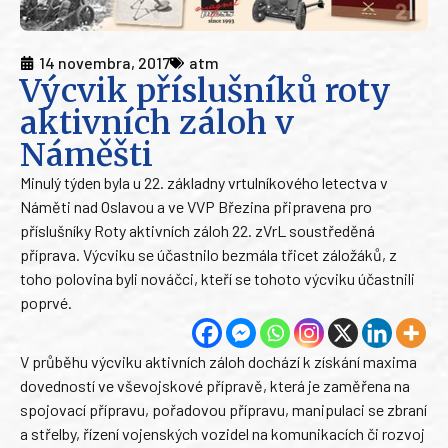
14 novembra, 2017
atm
Výcvik příslušníků roty
aktivních záloh v
Náměšti
Minulý týden byla u 22. základny vrtulníkového letectva v
Náměti nad Oslavou a ve VVP Březina připravena pro
příslušníky Roty aktivních záloh 22. zVrL soustředěná
příprava. Výcviku se účastnilo bezmála třicet záložáků, z
toho polovina byli nováčci, kteří se tohoto výcviku účastnili
poprvé.
V průběhu výcviku aktivních záloh dochází k získání maxima
dovedností ve vševojskové přípravě, která je zaměřena na
spojovací přípravu, pořadovou přípravu, manipulaci se zbraní
a střelby, řízení vojenských vozidel na komunikacích či rozvoj