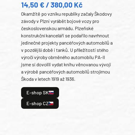
14,50 € / 380,00 Kč
22
Okamžitě po vzniku republiky začaly Škodovy
Tank
závody v Plzni vyrábět bojové vozy pro
býva
československou armádu. Plzeňské
Rusk
konstrukční kanceláři se podařilo navrhnout
armá
jedinečné projekty pancéřových automobilů a
stře
v pozdější době i tanků. U příležitosti stého
při 
výročí výroby obrněného automobilu PA-II
blíz
jsme si dovolili vydat knihu věnovanou vývoji
tank
a výrobě pancéřových automobilů strojírnou
v lé
Škoda v letech 1919 až 1936.
tak 
hrdi
E-shop SK
je: 
odeh
E-shop CZ
bitv
E
E