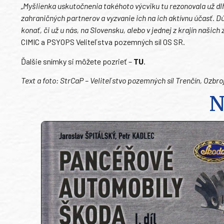
„Myšlienka uskutočnenia takéhoto výcviku tu rezonovala už dlh
zahraničných partnerov a vyzvanie ich na ich aktívnu účasť. D
konať, či už u nás, na Slovensku, alebo v jednej z krajín našic
CIMIC a PSYOPS Veliteľstva pozemných síl OS SR.
Ďalšie snímky si môžete pozrieť –
TU
.
Text a foto: StrCaP – Veliteľstvo pozemných síl Trenčín, Ozbro
N