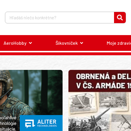
AeroHobby
Šikovníček
Moje zdravi