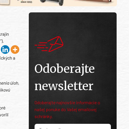
rajín
).
ických a
Odoberajte
newsletter
nenia úloh,
vikovú
Odoberajte najnovšie informácie o
oré
našej ponuke do Vašej emailovej
orili
schránky.