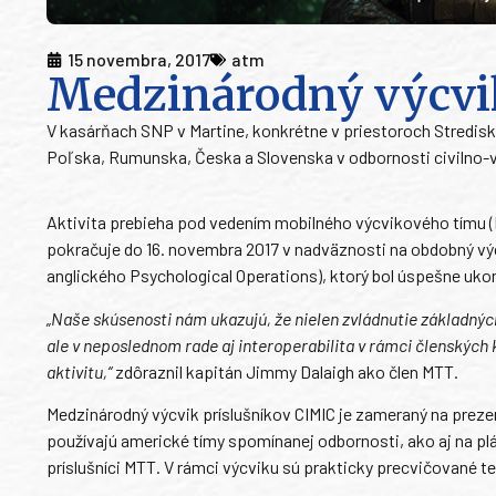
15 novembra, 2017
atm
Medzinárodný výcvi
V kasárňach SNP v Martine, konkrétne v priestoroch Stredisk
Poľska, Rumunska, Česka a Slovenska v odbornosti civilno-voj
Aktivita prebieha pod vedením mobilného výcvikového tímu (
pokračuje do 16. novembra 2017 v nadväznosti na obdobný vý
anglického Psychological Operations), ktorý bol úspešne uko
„Naše skúsenosti nám ukazujú, že nielen zvládnutie základnýc
ale v neposlednom rade aj interoperabilita v rámci členských 
aktivitu,“
zdôraznil kapitán Jimmy Dalaigh ako člen MTT.
Medzinárodný výcvik príslušníkov CIMIC je zameraný na prezen
používajú americké tímy spomínanej odbornosti, ako aj na plán
príslušníci MTT. V rámci výcviku sú prakticky precvičované te