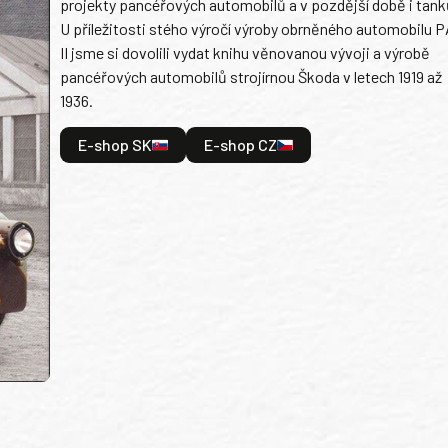
projekty pancéřových automobilů a v pozdější době i tank
U příležitosti stého výročí výroby obrněného automobilu P
II jsme si dovolili vydat knihu věnovanou vývoji a výrobě
pancéřových automobilů strojírnou Škoda v letech 1919 až
1936.
E-shop SK
E-shop CZ