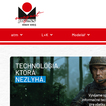
atm
L+K
Modelář