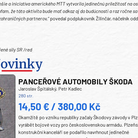
šie a iniciatíva amerického MTT vytvorila jedinečnú príležitosť na o
úfam, že táto aktivita bude mať odkaz aj do budúcnosti a raz ročne s
h zahraničných partnerov,“
povedal podplukovník Žilinčár, náčelník odd
jené sily SR /red
ovinky
PANCEŘOVÉ AUTOMOBILY ŠKODA
Jaroslav Špitálský, Petr Kadlec
280 str.
14,50 € / 380,00 Kč
Okamžitě po vzniku republiky začaly Škodovy závody v Plz
vyrábět bojové vozy pro československou armádu. Plzeň
konstrukční kanceláři se podařilo navrhnout jedinečné