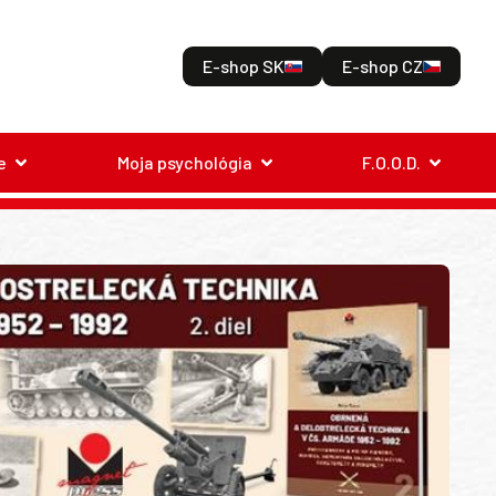
E-shop SK
E-shop CZ
e
Moja psychológia
F.O.O.D.