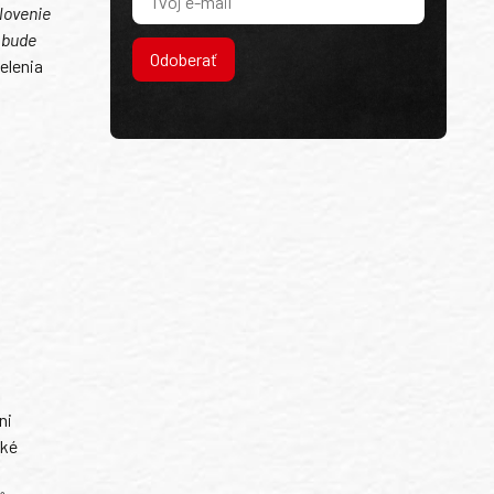
slovenie
a bude
Odoberať
elenia
ni
ské