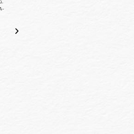
ů.
A-