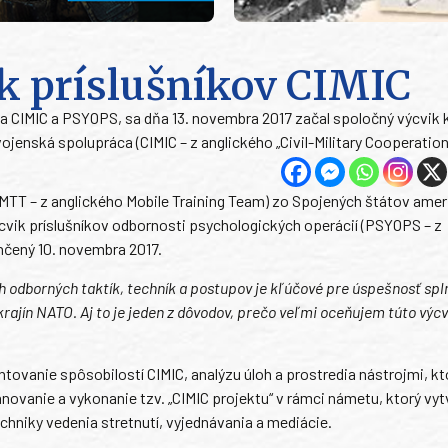
k príslušníkov CIMIC
a CIMIC a PSYOPS, sa dňa 13. novembra 2017 začal spoločný výcvik k
enská spolupráca (CIMIC – z anglického „Civil-Military Cooperation“
MTT – z anglického Mobile Training Team) zo Spojených štátov amer
cvik príslušníkov odbornosti psychologických operácií (PSYOPS – z
nčený 10. novembra 2017.
h odborných taktík, techník a postupov je kľúčové pre úspešnosť spl
krajín NATO. Aj to je jeden z dôvodov, prečo veľmi oceňujem túto výc
tovanie spôsobilostí CIMIC, analýzu úloh a prostredia nástrojmi, kt
ovanie a vykonanie tzv. „CIMIC projektu“ v rámci námetu, ktorý vytv
chniky vedenia stretnutí, vyjednávania a mediácie.