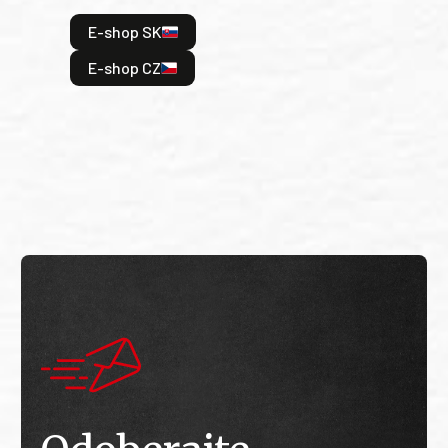
hrdi
E-shop SK
je: 
odeh
E-shop CZ
bitv
E
E