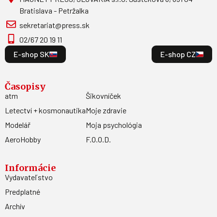
Bratislava - Petržalka
sekretariat@press.sk
02/67 20 19 11
E-shop SK
E-shop CZ
Časopisy
atm
Šikovníček
Letectví + kosmonautika
Moje zdravie
Modelář
Moja psychológia
AeroHobby
F.O.O.D.
Informácie
Vydavateľstvo
Predplatné
Archív