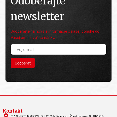
Odoberajte
newsletter
Odoberajte najnovšie informácie o našej ponuke do
Vašej emailovej schránky.
Odoberať
Kontakt
MAGNET PRESS, SLOVAKIA s.r.o. Šustekova 8, 851 04