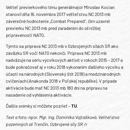
Veliteľ previerkového tímu generálmajor Miroslav Kocian
stanovil dňa 16. novembra 2017 veliteľstvu NC 2013 mb
záverečné hodnotenie „Combat Prepared“, čím uzavrel
previerku NC 2013 mb pred zaradením do síl nižšej
pripravenosti NATO.
Týmto sa príprava NC 2013 mb v Ozbrojených silách SR ako
záväzku SR voči NATO nekončí. Príprava NC 2013 mb
nadväzuje na sériu výcvikových aktivít v rokoch 2015 – 2017 a
bude pokračovať aj v roku 2018 vykonaním ďalšieho výcviku a
účasti na národných (Slovenský štít 2018) a medzinárodných
cvičeniach (Anakonda 2018 v Poľskej republike). V prípade
aktivácie bude mať NC 2013 mb 180 dní na prípravu na
nasadenie od vyhlásenia aktivácie.
Ďalšie snímky si môžete pozrieť –
TU
.
Text a foto: npor. Mgr. Ing. Dominika Vojtašková, Veliteľstvo
pozemných síl Trenčín, Ozbrojené sily SR /r