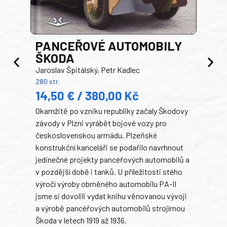
PANCEŘOVÉ AUTOMOBILY
ŠKODA
TA
Jaroslav Špitálský, Petr Kadlec
Ben
280 str.
352 s
14,50 € / 380,00 Kč
22
Okamžitě po vzniku republiky začaly Škodovy
Tank
závody v Plzni vyrábět bojové vozy pro
býva
československou armádu. Plzeňské
Rusk
konstrukční kanceláři se podařilo navrhnout
armá
jedinečné projekty pancéřových automobilů a
stře
v pozdější době i tanků. U příležitosti stého
při 
výročí výroby obrněného automobilu PA-II
blíz
jsme si dovolili vydat knihu věnovanou vývoji
tank
a výrobě pancéřových automobilů strojírnou
v lé
Škoda v letech 1919 až 1936.
tak 