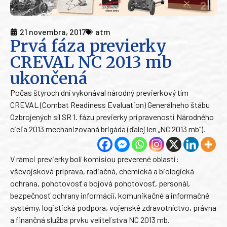
21 novembra, 2017
atm
Prvá fáza previerky
CREVAL NC 2013 mb
ukončená
Počas štyroch dní vykonával národný previerkový tím
CREVAL (Combat Readiness Evaluation) Generálneho štábu
Ozbrojených síl SR 1. fázu previerky pripravenosti Národného
cieľa 2013 mechanizovaná brigáda (ďalej len „NC 2013 mb“).
V rámci previerky boli komisiou preverené oblasti:
vševojsková príprava, radiačná, chemická a biologická
ochrana, pohotovosť a bojová pohotovosť, personál,
bezpečnosť ochrany informácií, komunikačné a informačné
systémy, logistická podpora, vojenské zdravotníctvo, právna
a finančná služba prvku veliteľstva NC 2013 mb.