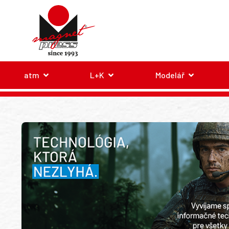
atm
L+K
Modelář