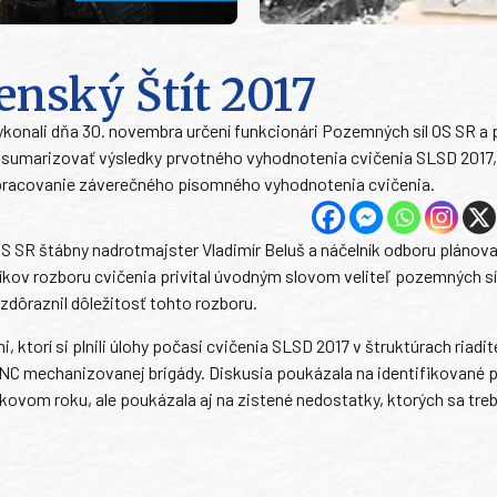
enský Štít 2017
vykonali dňa 30. novembra určení funkcionári Pozemných síl OS SR a
 sumarizovať výsledky prvotného vyhodnotenia cvičenia SLSD 2017,
spracovanie záverečného písomného vyhodnotenia cvičenia.
OS SR štábny nadrotmajster Vladimír Beluš a náčelník odboru plánov
íkov rozboru cvičenia privítal úvodným slovom veliteľ pozemných sí
dôraznil dôležitosť tohto rozboru.
ktorí si plnili úlohy počasi cvičenia SLSD 2017 v štruktúrach riadi
bov NC mechanizovanej brigády. Diskusia poukázala na identifikované 
ikovom roku, ale poukázala aj na zistené nedostatky, ktorých sa treb