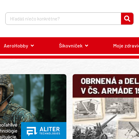
AeroHobby
Šikovníček
Moje zdravi