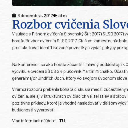
6 decembra, 2017
atm
Rozbor cvičenia Slov
V súlade s Plánom cvičenia Slovenský Štít 2017 (SLSD 2017) 
hostia Rozbor cvičenia SLSD 2017. Cieľom zamestnania bolo
prediskutovať identifikované poznatky a vydať pokyny pre 
Na konferencii sa ako hostia zúčastnili hlavný poddôstojník 
výcviku a cvičení GŠ OS SR plukovník Martin Michalko. Účastn
generálmajor Jindřich Joch, ktorý vo svojom úvodnom slove z
V rámci rozboru prebehla bohatá diskusia medzi zúčastnenými, 
cvičenia, ale aj v štruktúrach cvičiacich veliteľstiev a štá
pozitívne príklady, ktoré je vhodné nasledovať v ďalšom výcv
budúcnosti vyvarovať.
Viac informácií nájdete –
TU
.