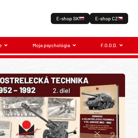
E-shop SK
E-shop CZ
e
Moja psychológia
F.O.O.D.