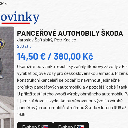
SR /r
ovinky
PANCEŘOVÉ AUTOMOBILY ŠKODA
Jaroslav Špitálský, Petr Kadlec
280 str.
14,50 € / 380,00 Kč
Okamžitě po vzniku republiky začaly Škodovy závody v Plz
vyrábět bojové vozy pro československou armádu. Plzeň
konstrukční kanceláři se podařilo navrhnout jedinečné
projekty pancéřových automobilů a v pozdější době i tank
U příležitosti stého výročí výroby obrněného automobilu P
II jsme si dovolili vydat knihu věnovanou vývoji a výrobě
pancéřových automobilů strojírnou Škoda v letech 1919 až
1936.
E-shop SK
E-shop CZ