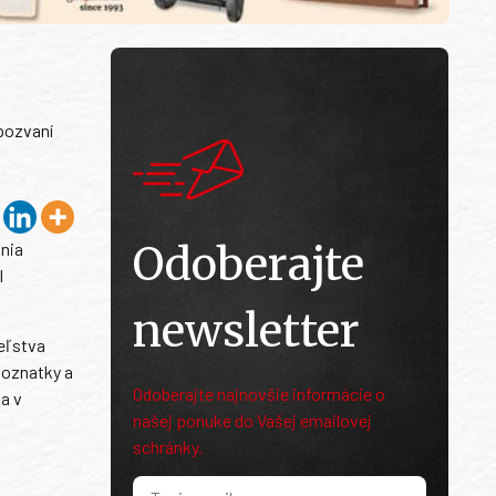
 pozvaní
Odoberajte
ania
l
newsletter
teľstva
poznatky a
Odoberajte najnovšie informácie o
a v
našej ponuke do Vašej emailovej
schránky.