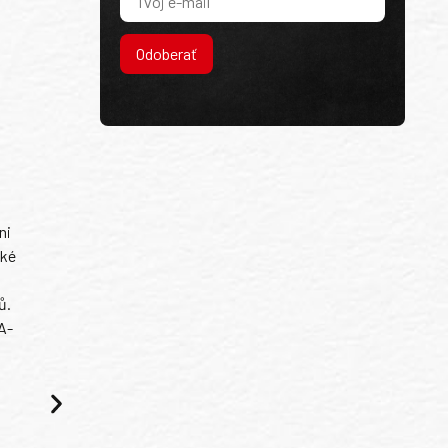
Odoberať
ni
ské
ů.
A-