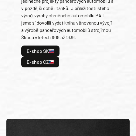
jedinečné projekty pancéřových automobilů a
stře
v pozdější době i tanků. U příležitosti stého
při 
výročí výroby obrněného automobilu PA-II
blíz
jsme si dovolili vydat knihu věnovanou vývoji
tank
a výrobě pancéřových automobilů strojírnou
v lé
Škoda v letech 1919 až 1936.
tak 
hrdi
E-shop SK
je: 
odeh
E-shop CZ
bitv
E
E