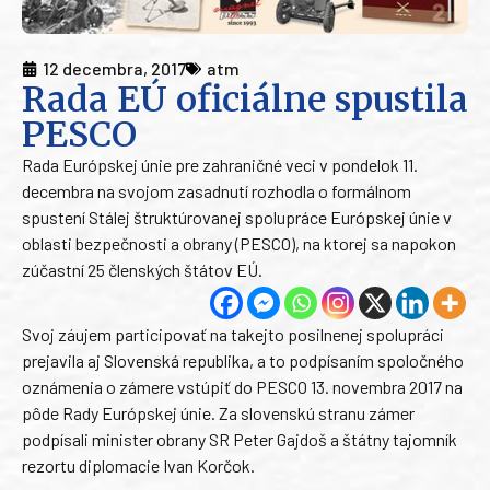
12 decembra, 2017
atm
Rada EÚ oficiálne spustila
PESCO
Rada Európskej únie pre zahraničné veci v pondelok 11.
decembra na svojom zasadnutí rozhodla o formálnom
spustení Stálej štruktúrovanej spolupráce Európskej únie v
oblasti bezpečnosti a obrany (PESCO), na ktorej sa napokon
zúčastní 25 členských štátov EÚ.
Svoj záujem participovať na takejto posilnenej spolupráci
prejavila aj Slovenská republika, a to podpísaním spoločného
oznámenia o zámere vstúpiť do PESCO 13. novembra 2017 na
pôde Rady Európskej únie. Za slovenskú stranu zámer
podpísali minister obrany SR Peter Gajdoš a štátny tajomník
rezortu diplomacie Ivan Korčok.