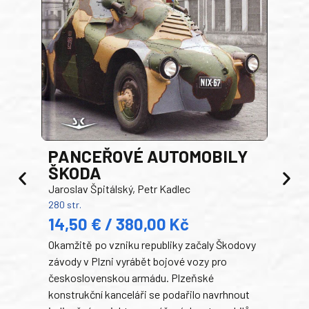
PANCEŘOVÉ AUTOMOBILY
ŠKODA
TA
Jaroslav Špitálský, Petr Kadlec
Ben
280 str.
352 s
14,50 € / 380,00 Kč
22
Okamžitě po vzniku republiky začaly Škodovy
Tank
závody v Plzni vyrábět bojové vozy pro
býva
československou armádu. Plzeňské
Rusk
konstrukční kanceláři se podařilo navrhnout
armá