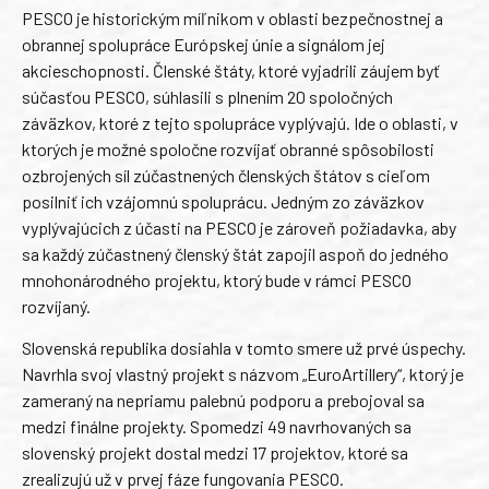
PESCO je historickým míľnikom v oblasti bezpečnostnej a
obrannej spolupráce Európskej únie a signálom jej
akcieschopnosti. Členské štáty, ktoré vyjadrili záujem byť
súčasťou PESCO, súhlasili s plnením 20 spoločných
záväzkov, ktoré z tejto spolupráce vyplývajú. Ide o oblasti, v
ktorých je možné spoločne rozvíjať obranné spôsobilosti
ozbrojených síl zúčastnených členských štátov s cieľom
posilniť ich vzájomnú spoluprácu. Jedným zo záväzkov
vyplývajúcich z účasti na PESCO je zároveň požiadavka, aby
sa každý zúčastnený členský štát zapojil aspoň do jedného
mnohonárodného projektu, ktorý bude v rámci PESCO
rozvíjaný.
Slovenská republika dosiahla v tomto smere už prvé úspechy.
Navrhla svoj vlastný projekt s názvom „EuroArtillery“, ktorý je
zameraný na nepriamu palebnú podporu a prebojoval sa
medzi finálne projekty. Spomedzi 49 navrhovaných sa
slovenský projekt dostal medzi 17 projektov, ktoré sa
zrealizujú už v prvej fáze fungovania PESCO.