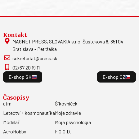
Kontakt
MAGNET PRESS, SLOVAKIA s.r.o. Šustekova 8, 851 04
Bratislava - Petržalka
sekretariat@press.sk
02/67 20 19 11
E-shop SK
E-shop CZ
Časopisy
atm
Šikovníček
Letectví + kosmonautika
Moje zdravie
Modelář
Moja psychológia
AeroHobby
F.O.O.D.