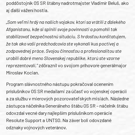
poddôstojník OS SR štábny nadrotmajster Vladimír Beluš, ako
aj ďalší vážení hostia.
„Som veľmi hrdý na našich vojakov, ktorí sa vrátili z ďalekého
Afganistanu, kde si splnili svoje povinnosti a pomohli tak
stabilizovať bezpečnostnú situáciu. S hrdosťou konštatujem,
že tak ako vaši predchodcovia ste vykonali kus poctivej a
zodpovednej práce. Svojou činnosťou a profesionalitou ste
urobili dobré meno Slovenskej republike, ktorú ste vzorne
reprezentovali,“
zdôraznil vo svojom príhovore generálmajor
Miroslav Kocian.
Program slávnostného nástupu pokračoval ocenením
príslušníkov OS SR medailami za účasť vo vojenskej operácií
a za službu v mierových pozorovateľských misiách. Následne
zástupca náčelníka Generálneho štábu OS SR – náčelník štábu
odovzdal vecné dary najlepším príslušníkom operácie
Resolute Support a UNTSO. Na záver boli odovzdané
odznaky vojnových veteránov.