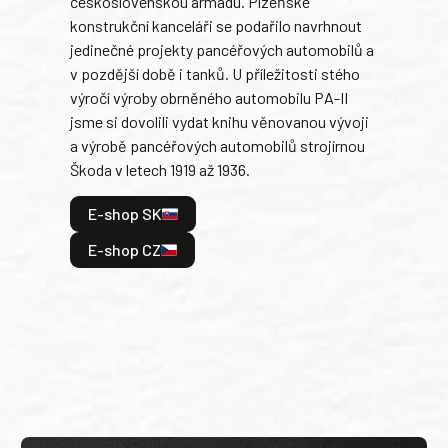
československou armádu. Plzeňské
Rusk
konstrukční kanceláři se podařilo navrhnout
armá
jedinečné projekty pancéřových automobilů a
stře
v pozdější době i tanků. U příležitosti stého
při 
výročí výroby obrněného automobilu PA-II
blíz
jsme si dovolili vydat knihu věnovanou vývoji
tank
a výrobě pancéřových automobilů strojírnou
v lé
Škoda v letech 1919 až 1936.
tak 
hrdi
E-shop SK
je: 
odeh
E-shop CZ
bitv
E
E