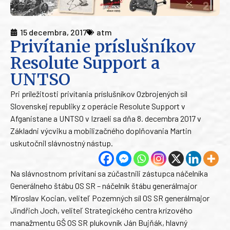
15 decembra, 2017
atm
Privítanie príslušníkov
Resolute Support a
UNTSO
Pri príležitosti privítania príslušníkov Ozbrojených síl
Slovenskej republiky z operácie Resolute Support v
Afganistane a UNTSO v Izraeli sa dňa 8. decembra 2017 v
Základni výcviku a mobilizačného doplňovania Martin
uskutočnil slávnostný nástup.
Na slávnostnom privítaní sa zúčastnili zástupca náčelníka
Generálneho štábu OS SR – náčelník štábu generálmajor
Miroslav Kocian, veliteľ Pozemných síl OS SR generálmajor
Jindřich Joch, veliteľ Strategického centra krízového
manažmentu GŠ OS SR plukovník Ján Bujňák, hlavný