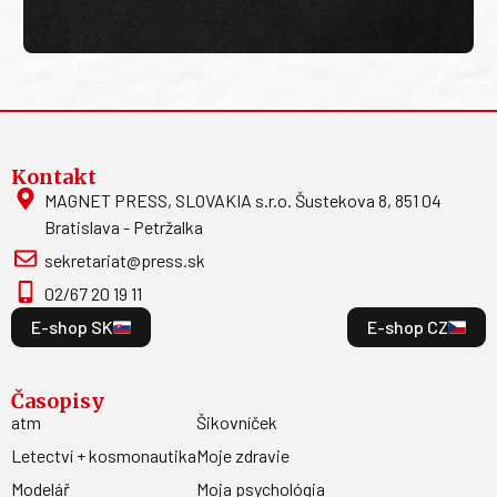
Kontakt
MAGNET PRESS, SLOVAKIA s.r.o. Šustekova 8, 851 04
Bratislava - Petržalka
sekretariat@press.sk
02/67 20 19 11
E-shop SK
E-shop CZ
Časopisy
atm
Šikovníček
Letectví + kosmonautika
Moje zdravie
Modelář
Moja psychológia