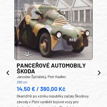
PANCEŘOVÉ AUTOMOBILY
ŠKODA
TA
Jaroslav Špitálský, Petr Kadlec
Ben
280 str.
352 s
14,50 € / 380,00 Kč
22
Okamžitě po vzniku republiky začaly Škodovy
Tank
závody v Plzni vyrábět bojové vozy pro
býva