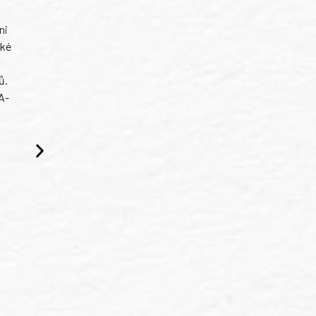
ni
ské
ů.
A-