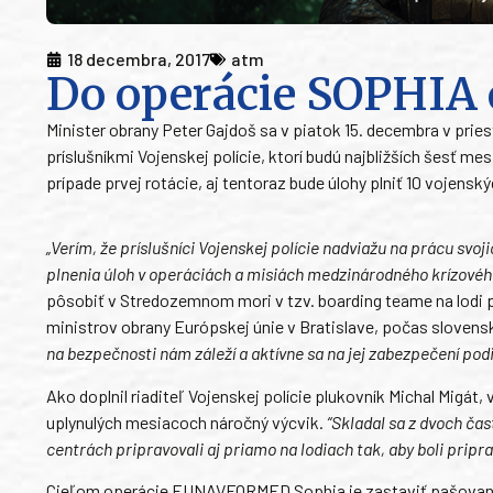
18 decembra, 2017
atm
Do operácie SOPHIA 
Minister obrany Peter Gajdoš sa v piatok 15. decembra v pries
príslušníkmi Vojenskej polície, ktorí budú najbližších šesť 
prípade prvej rotácie, aj tentoraz bude úlohy plniť 10 vojenský
„Verím, že príslušníci Vojenskej polície nadviažu na prácu svo
plnenia úloh v operáciách a misiách medzinárodného krízové
pôsobiť v Stredozemnom mori v tzv. boarding teame na lodi
ministrov obrany Európskej únie v Bratislave, počas sloven
na bezpečnosti nám záleží a aktívne sa na jej zabezpečení pod
Ako doplnil riaditeľ Vojenskej polície plukovník Michal Migát, v
uplynulých mesiacoch náročný výcvik.
“Skladal sa z dvoch ča
centrách pripravovali aj priamo na lodiach tak, aby boli pripra
Cieľom operácie EUNAVFORMED Sophia je zastaviť pašovanie ľ