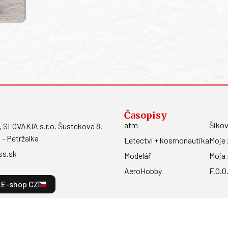
Časopisy
atm
Šikov
LOVAKIA s.r.o. Šustekova 8,
 - Petržalka
Letectví + kosmonautika
Moje 
ss.sk
Modelář
Moja 
AeroHobby
F.O.O
E-shop CZ