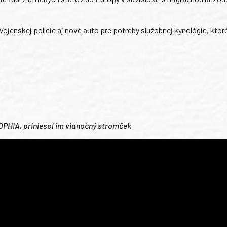
ojenskej polície aj nové auto pre potreby služobnej kynológie, ktor
SOPHIA, priniesol im vianočný stromček