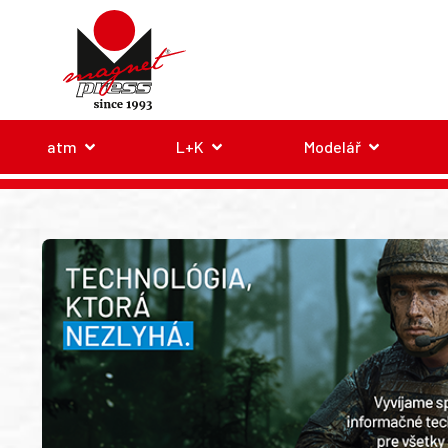
atm
L+K
Modelář