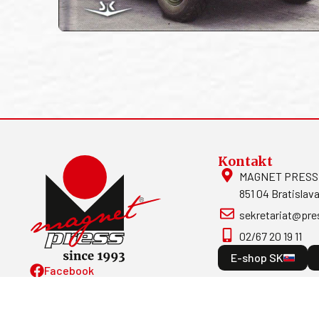
Kontakt
MAGNET PRESS, S
851 04 Bratislava
sekretariat@pre
02/67 20 19 11
E-shop SK
Facebook