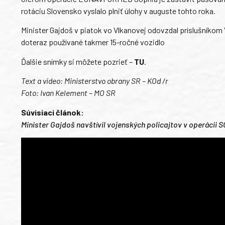
rotáciu Slovensko vyslalo plniť úlohy v auguste tohto roka.
Minister Gajdoš v piatok vo Vlkanovej odovzdal príslušníkom V
doteraz používané takmer 15-ročné vozidlo
Ďalšie snímky si môžete pozrieť –
TU
.
Text a video: Ministerstvo obrany SR – KOd /r
Foto: Ivan Kelement – MO SR
Súvisiaci článok:
Minister Gajdoš navštívil vojenských policajtov v operácii 