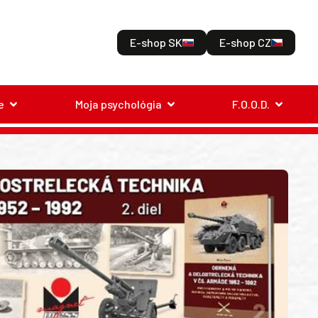
E-shop SK
E-shop CZ
e
Moja psychológia
F.O.O.D.