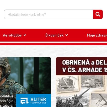
AeroHobby
Šikovníček
Moje zdravi