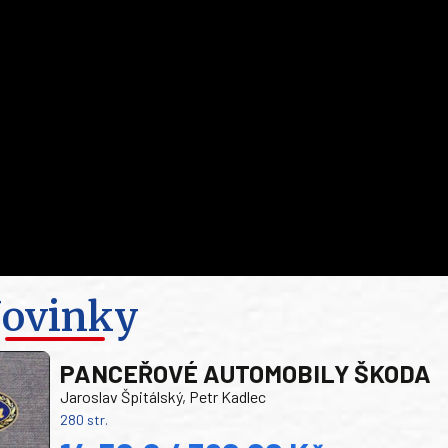
ovinky
PANCEŘOVÉ AUTOMOBILY ŠKODA
Jaroslav Špitálský, Petr Kadlec
280 str.