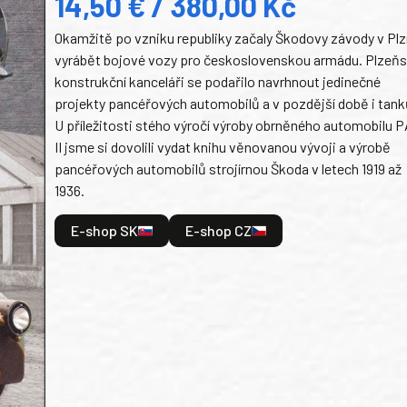
14,50 € / 380,00 Kč
Okamžitě po vzniku republiky začaly Škodovy závody v Plz
vyrábět bojové vozy pro československou armádu. Plzeň
konstrukční kanceláři se podařilo navrhnout jedinečné
projekty pancéřových automobilů a v pozdější době i tank
U příležitosti stého výročí výroby obrněného automobilu P
II jsme si dovolili vydat knihu věnovanou vývoji a výrobě
pancéřových automobilů strojírnou Škoda v letech 1919 až
1936.
E-shop SK
E-shop CZ