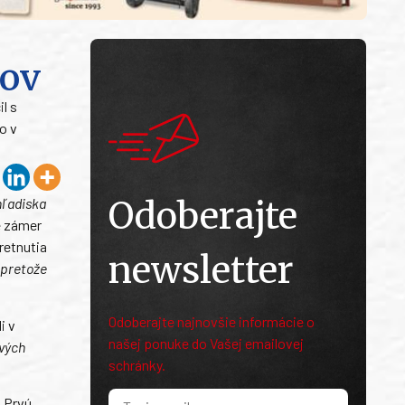
tov
l s
o v
Odoberajte
hľadiska
e zámer
retnutia
newsletter
 pretože
Odoberajte najnovšie informácie o
i v
našej ponuke do Vašej emailovej
ových
schránky.
. Prvú