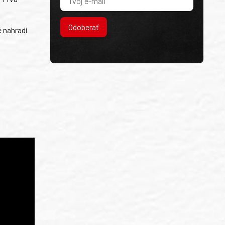
Odoberať
é nahradí