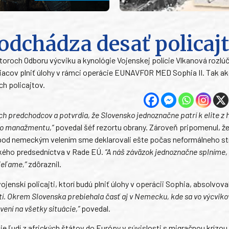
odchádza desať policaj
toroch Odboru výcviku a kynológie Vojenskej polície Vlkanová rozlúči
mesiacov plniť úlohy v rámci operácie EUNAVFOR MED Sophia II. Tak ak
ch policajtov.
jich predchodcov a potvrdia, že Slovensko jednoznačne patrí k elite z 
ho manažmentu,“
povedal šéf rezortu obrany. Zároveň pripomenul, ž
 pod nemeckým velením sme deklarovali ešte počas neformálneho st
ského predsedníctva v Rade EÚ.
“A náš záväzok jednoznačne splníme,
ieľame,”
zdôraznil.
ojenskí policajti, ktorí budú plniť úlohy v operácii Sophia, absolvoval
stí. Okrem Slovenska prebiehala časť aj v Nemecku, kde sa vo výcvik
vení na všetky situácie,”
povedal.
udí z afrických štátov do Európy v súvislosti s migračnou krízou