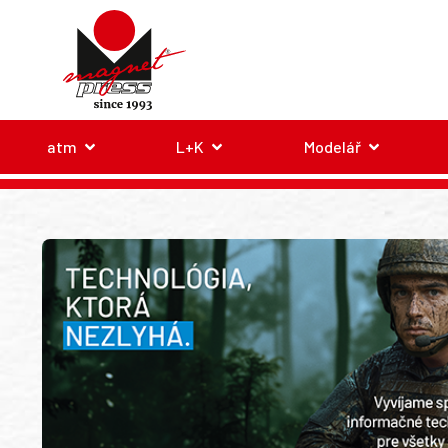
atm
L+K
Modelář