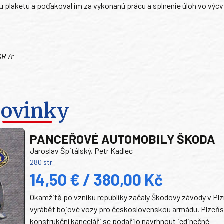
ju plaketu a poďakoval im za vykonanú prácu a splnenie úloh vo vý
SR /r
ovinky
PANCEŘOVÉ AUTOMOBILY ŠKODA
Jaroslav Špitálský, Petr Kadlec
280 str.
14,50 € / 380,00 Kč
Okamžitě po vzniku republiky začaly Škodovy závody v Plz
vyrábět bojové vozy pro československou armádu. Plzeň
konstrukční kanceláři se podařilo navrhnout jedinečné