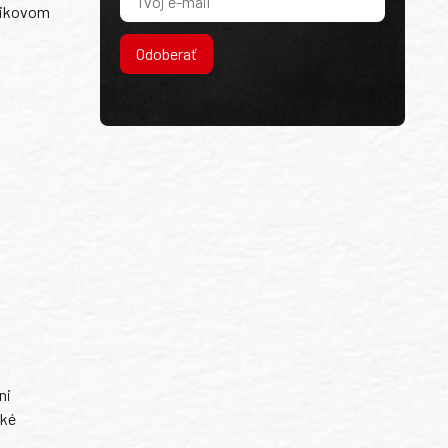
cvikovom
Odoberať
ni
ské