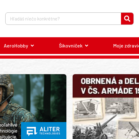
AeroHobby
Šikovníček
Moje zdravi