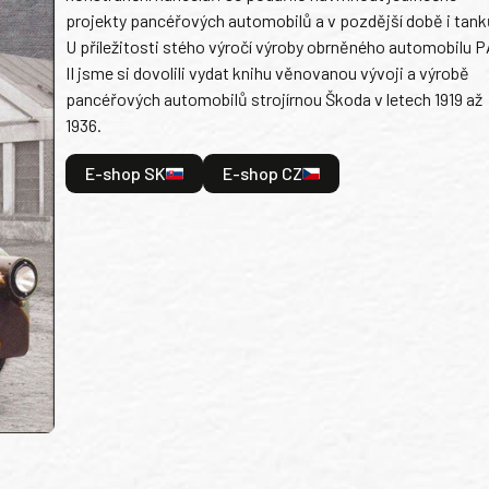
projekty pancéřových automobilů a v pozdější době i tank
U příležitosti stého výročí výroby obrněného automobilu P
II jsme si dovolili vydat knihu věnovanou vývoji a výrobě
pancéřových automobilů strojírnou Škoda v letech 1919 až
1936.
E-shop SK
E-shop CZ