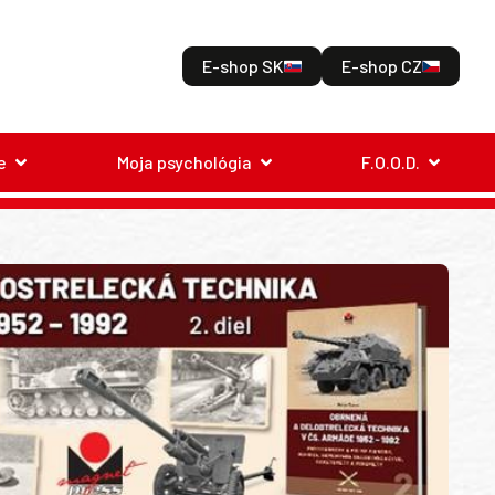
E-shop SK
E-shop CZ
e
Moja psychológia
F.O.O.D.