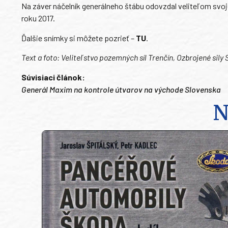
Na záver náčelník generálneho štábu odovzdal veliteľom svo
roku 2017.
Ďalšie snímky si môžete pozrieť –
TU
.
Text a foto: Veliteľstvo pozemných síl Trenčín, Ozbrojené sily 
Súvisiaci článok:
Generál Maxim na kontrole útvarov na východe Slovenska
N