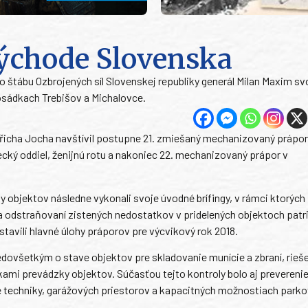
ýchode Slovenska
 štábu Ozbrojených síl Slovenskej republiky generál Milan Maxim sv
osádkach Trebišov a Michalovce.
řicha Jocha navštívil postupne 21. zmiešaný mechanizovaný prápor,
cký oddiel, ženijnú rotu a nakoniec 22. mechanizovaný prápor v
y objektov následne vykonali svoje úvodné brífingy, v rámci ktorých
a odstraňovaní zistených nedostatkov v pridelených objektoch patr
stavili hlavné úlohy práporov pre výcvikový rok 2018.
edovšetkým o stave objektov pre skladovanie munície a zbraní, rieš
kami prevádzky objektov. Súčasťou tejto kontroly bolo aj prevereni
ve techniky, garážových priestorov a kapacitných možnostiach parko