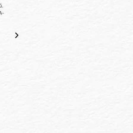
ů.
A-