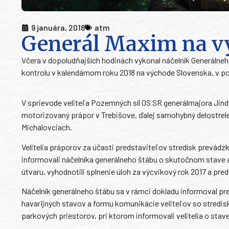
9 januára, 2018
atm
Generál Maxim na v
Včera v dopoludňajších hodinách vykonal náčelník Generálneho
kontrolu v kalendárnom roku 2018 na východe Slovenska, v p
V sprievode veliteľa Pozemných síl OS SR generálmajora Jind
motorizovaný prápor v Trebišove, ďalej samohybný delostrele
Michalovciach.
Velitelia práporov za účasti predstaviteľov stredísk prevádzk
informovali náčelníka generálneho štábu o skutočnom stave 
útvaru, vyhodnotili splnenie úloh za výcvikový rok 2017 a pred
Náčelník generálneho štábu sa v rámci dokladu informoval pr
havarijných stavov a formu komunikácie veliteľov so stredis
parkových priestorov, pri ktorom informovali velitelia o sta