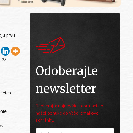
oju prvú
 23.
Odoberajte
newsletter
iacich
Odoberajte najnovšie informácie o
enie
našej ponuke do Vašej emailovej
e
schránky.
v.