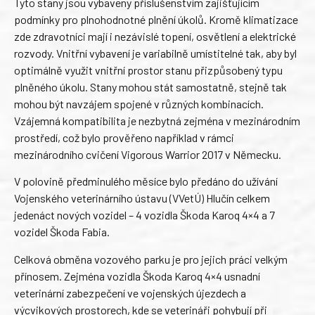
Tyto stany jsou vybaveny příslušenstvím zajišťujícím
podmínky pro plnohodnotné plnění úkolů. Kromě klimatizace
zde zdravotníci mají i nezávislé topení, osvětlení a elektrické
rozvody. Vnitřní vybavení je variabilně umístitelné tak, aby byl
optimálně využit vnitřní prostor stanu přizpůsobený typu
plněného úkolu. Stany mohou stát samostatně, stejně tak
mohou být navzájem spojené v různých kombinacích.
Vzájemná kompatibilita je nezbytná zejména v mezinárodním
prostředí, což bylo prověřeno například v rámci
mezinárodního cvičení Vigorous Warrior 2017 v Německu.
V polovině předminulého měsíce bylo předáno do užívání
Vojenského veterinárního ústavu (VVetÚ) Hlučín celkem
jedenáct nových vozidel – 4 vozidla Škoda Karoq 4×4 a 7
vozidel Škoda Fabia.
Celková obměna vozového parku je pro jejich práci velkým
přínosem. Zejména vozidla Škoda Karoq 4×4 usnadní
veterinární zabezpečení ve vojenských újezdech a
výcvikových prostorech, kde se veterináři pohybují při