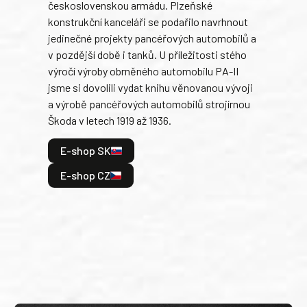
československou armádu. Plzeňské
Rusk
konstrukční kanceláři se podařilo navrhnout
armá
jedinečné projekty pancéřových automobilů a
stře
v pozdější době i tanků. U příležitosti stého
při 
výročí výroby obrněného automobilu PA-II
blíz
jsme si dovolili vydat knihu věnovanou vývoji
tank
a výrobě pancéřových automobilů strojírnou
v lé
Škoda v letech 1919 až 1936.
tak 
hrdi
E-shop SK
je: 
odeh
E-shop CZ
bitv
E
E