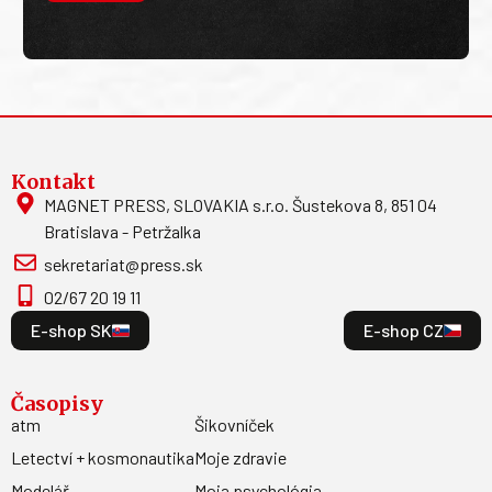
Kontakt
MAGNET PRESS, SLOVAKIA s.r.o. Šustekova 8, 851 04
Bratislava - Petržalka
sekretariat@press.sk
02/67 20 19 11
E-shop SK
E-shop CZ
Časopisy
atm
Šikovníček
Letectví + kosmonautika
Moje zdravie
Modelář
Moja psychológia