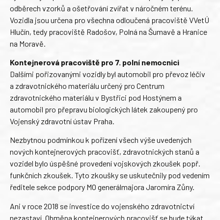
odběrech vzorků a ošetřování zvířat v náročném terénu.
Vozidla jsou určena pro všechna odloučená pracoviště VVetÚ
Hlučín, tedy pracoviště Radošov, Polná na Šumavě a Hranice
na Moravě.
Kontejnerová pracoviště pro 7. polní nemocnici
Dalšími pořizovanými vozidly byl automobil pro převoz léčiv
a zdravotnického materiálu určený pro Centrum
zdravotnického materiálu v Bystřici pod Hostýnem a
automobil pro přepravu biologických látek zakoupený pro
Vojenský zdravotní ústav Praha.
Nezbytnou podmínkou k pořízení všech výše uvedených
nových kontejnerových pracovišť, zdravotnických stanů a
vozidel bylo úspěšné provedení vojskových zkoušek popř.
funkčních zkoušek. Tyto zkoušky se uskutečnily pod vedením
ředitele sekce podpory MO generálmajora Jaromíra Zůny.
Ani v roce 2018 se investice do vojenského zdravotnictví
nezastaví. Obměna kontejnerových pracovišť se bude týkat