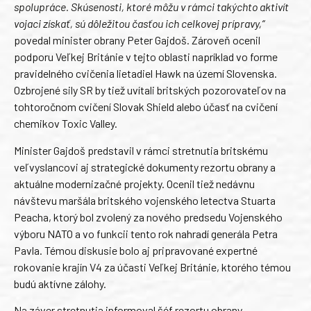
spolupráce. Skúsenosti, ktoré môžu v rámci takýchto aktivít
vojaci získať, sú dôležitou časťou ich celkovej prípravy,“
povedal minister obrany Peter Gajdoš. Zároveň ocenil
podporu Veľkej Británie v tejto oblasti napríklad vo forme
pravidelného cvičenia lietadiel Hawk na území Slovenska.
Ozbrojené sily SR by tiež uvítali britských pozorovateľov na
tohtoročnom cvičení Slovak Shield alebo účasť na cvičení
chemikov Toxic Valley.
Minister Gajdoš predstavil v rámci stretnutia britskému
veľvyslancovi aj strategické dokumenty rezortu obrany a
aktuálne modernizačné projekty. Ocenil tiež nedávnu
návštevu maršála britského vojenského letectva Stuarta
Peacha, ktorý bol zvolený za nového predsedu Vojenského
výboru NATO a vo funkcii tento rok nahradí generála Petra
Pavla. Témou diskusie bolo aj pripravované expertné
rokovanie krajín V4 za účasti Veľkej Británie, ktorého témou
budú aktívne zálohy.
Na záver stretnutia informoval šéf rezortu obrany