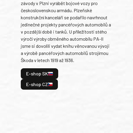
závody v Plzni vyrábět bojové vozy pro
býva
československou armádu. Plzeňské
Rusk
konstrukční kanceláři se podařilo navrhnout
armá
jedinečné projekty pancéřových automobilů a
stře
v pozdější době i tanků. U příležitosti stého
při 
výročí výroby obrněného automobilu PA-II
blíz
jsme si dovolili vydat knihu věnovanou vývoji
tank
a výrobě pancéřových automobilů strojírnou
v lé
Škoda v letech 1919 až 1936.
tak 
hrdi
E-shop SK
je: 
odeh
E-shop CZ
bitv
E
E