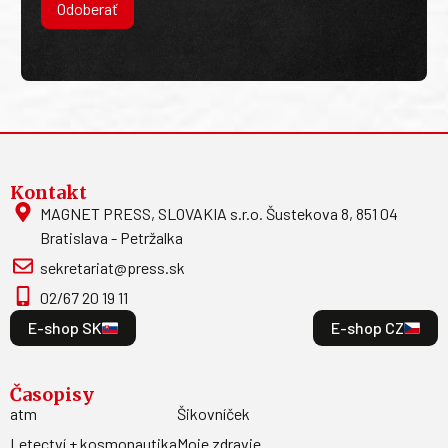
Odoberať
Kontakt
MAGNET PRESS, SLOVAKIA s.r.o. Šustekova 8, 851 04
Bratislava - Petržalka
sekretariat@press.sk
02/67 20 19 11
E-shop SK
E-shop CZ
Časopisy
atm
Šikovníček
Letectví + kosmonautika
Moje zdravie