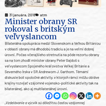
31 januára, 2018
atm
Minister obrany SR
rokoval s britským
veľvyslancom
Bilaterálna spolupráca medzi Slovenskom a Veľkou Britániou
v oblasti obrany má dlhodobú tradíciu a je na veľmi dobrej
úrovni. Počas včerajšieho stretnutia na pôde rezortu obrany
sa na tom zhodli minister obrany Peter Gajdoš s
veľvyslancom Spojeného kráľovstva Veľkej Británie a
Severného Írska v SR Andrewom J. Garthom. Témami
diskusie boli spoločné aktivity, v ktorých rámci môžu obidve
krajiny rozvíjať vzájomné vojensko-politické aktivity tak na
bilaterálnej, ako aj multilaterálnej úrovni.
„Vzdelávanie a výcvik sú dôležitou časťou vzájomnej