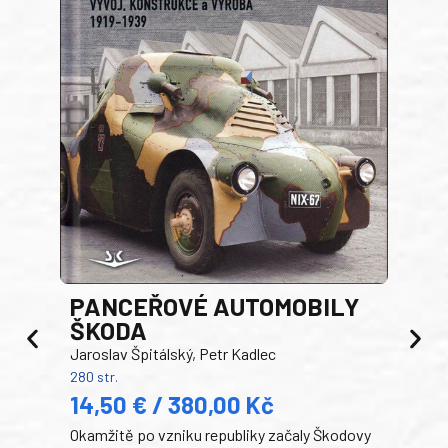
PANCEŘOVÉ AUTOMOBILY
ŠKODA
TA
Jaroslav Špitálský, Petr Kadlec
Ben
280 str.
352 s
14,50 € / 380,00 Kč
22
Okamžitě po vzniku republiky začaly Škodovy
Tank