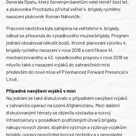
Generála Opatu, který červeným baretům velel téměř šest let,
a plukovníka Procházku přivítal velitel 4. brigády rychlého
nasazení plukovník Roman Náhončík.
Pracovní návštěva byla zahájena na velitelství 4. brigády,
odkud se přesunula do výsadkového muzea brigády. Program
jednání obsahoval několik bodů. Kromě plánování výcviku 4.
brigády rychlého nasazení v roce 2018 a certifikace 41.
mechanizovaného a 43. výsadkového praporu v roce 2018 se
mluvilo také o nasazení vojáků do zahraničních misí
především do nové mise eFP (enhanced Forward Presence) v
Litvě.
Případné navýšení vojáků v misi
Na jednání se také diskutovalo o případném navýšení vojáků
v zahraniční operaci na území Afghánistánu. Mezi dalšími
diskutovanými tématy se objevila výstavba a rozvoj
infrastruktury v posádkách podřízených útvarů brigády,
nákupy nových zbraní, doplnění výstroje a výzbroje vojákům
brigády, opravy nepojízdné bojové techniky a v neposlední