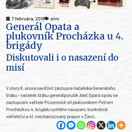
7 februára, 2018
atm
Generál Opata a
plukovník Procházka u 4.
brigády
Diskutovali i o nasazení do
misí
V úterý 6. února navštívil zástupce náčelníka Generálního
štábu - náčelník štábu generálporučík Aleš Opata spolu se
zástupcem velitele Pozemních sil plukovníkem Petrem
Procházkou 4. brigádu rychlého nasazení, konkrétně
velitelství a 41. mechanizovaný prapor v Žatci.