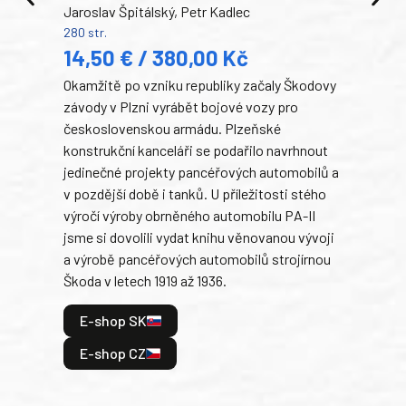
Jaroslav Špitálský, Petr Kadlec
Ben
280 str.
352 s
14,50 € / 380,00 Kč
22
Okamžitě po vzniku republiky začaly Škodovy
Tank
závody v Plzni vyrábět bojové vozy pro
býva
československou armádu. Plzeňské
Rusk
konstrukční kanceláři se podařilo navrhnout
armá
jedinečné projekty pancéřových automobilů a
stře
v pozdější době i tanků. U příležitosti stého
při 
výročí výroby obrněného automobilu PA-II
blíz
jsme si dovolili vydat knihu věnovanou vývoji
tank
a výrobě pancéřových automobilů strojírnou
v lé
Škoda v letech 1919 až 1936.
tak 
hrdi
E-shop SK
je: 
odeh
E-shop CZ
bitv