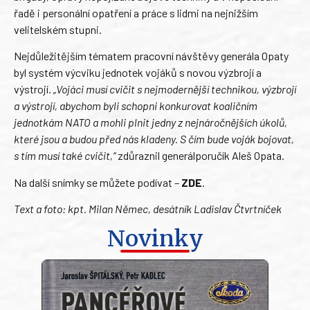
řadě i personální opatření a práce s lidmi na nejnižším
velitelském stupni.
Nejdůležitějším tématem pracovní návštěvy generála Opaty
byl systém výcviku jednotek vojáků s novou výzbrojí a
výstrojí.
„Vojáci musí cvičit s nejmodernější technikou, výzbrojí
a výstrojí, abychom byli schopni konkurovat koaličním
jednotkám NATO a mohli plnit jedny z nejnáročnějších úkolů,
které jsou a budou před nás kladeny. S čím bude voják bojovat,
s tím musí také cvičit,“
zdůraznil generálporučík Aleš Opata.
Na další snímky se můžete podívat –
ZDE
.
Text a foto: kpt. Milan Němec, desátník Ladislav Čtvrtníček
Novinky