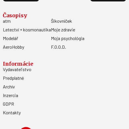
Časopisy
atm
Šikovníček
Letectví + kosmonautika
Moje zdravie
Modelář
Moja psychológia
AeroHobby
F.O.O.D.
Informácie
Vydavateľstvo
Predplatné
Archív
Inzercia
GDPR
Kontakty