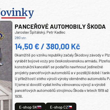
ovinky
PANCEŘOVÉ AUTOMOBILY ŠKODA
Jaroslav Špitálský, Petr Kadlec
280 str.
14,50 € / 380,00 Kč
Okamžitě po vzniku republiky začaly Škodovy závody v Plz
vyrábět bojové vozy pro československou armádu. Plzeň
konstrukční kanceláři se podařilo navrhnout jedinečné
projekty pancéřových automobilů a v pozdější době i tank
U příležitosti stého výročí výroby obrněného automobilu P
II jsme si dovolili vydat knihu věnovanou vývoji a výrobě
pancéřových automobilů strojírnou Škoda v letech 1919 až
1936.
E-shop SK
E-shop CZ