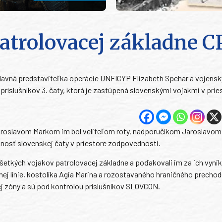
atrolovacej základne C
avná predstaviteľka operácie UNFICYP Elizabeth Spehar a vojenský
8 príslušníkov 3. čaty, ktorá je zastúpená slovenskými vojakmi v prie
Jaroslavom Markom im bol veliteľom roty, nadporučíkom Jaroslavo
nnosť slovenskej čaty v priestore zodpovednosti.
všetkých vojakov patrolovacej základne a poďakovali im za ich vyni
 línie, kostolíka Agia Marina a rozostavaného hraničného prechod
ej zóny a sú pod kontrolou príslušníkov SLOVCON.