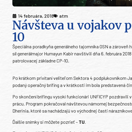
14 februára, 2018
atm
Návšteva u vojakov p
10
Špeciálna poradkyňa generálneho tajomníka OSN a zároveň hl
síl generálmajor Humayun Kabir navštívili dňa 6. februára 201
patrolovacej základne CP-10.
Po krátkom privítaní veliteľom Sektora 4 podplukovníkom 
podaný operačný brífing a v krátkosti im bola predstavená či
Po skončení brífingu vysokí funkcionári UNFICYP pozdravili 
prácu. Program pokračoval návštevou námornej bezpečnostnej
Dherinia, ktoré sa nachádzajú vo východnej časti nárazníkov
Ďalšie snímky si môžete pozrieť –
TU
.