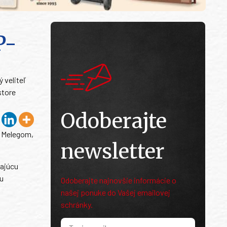
P-
 veliteľ
store
Odoberajte
m Melegom,
newsletter
kajúcu
u
Odoberajte najnovšie informácie o
našej ponuke do Vašej emailovej
schránky.