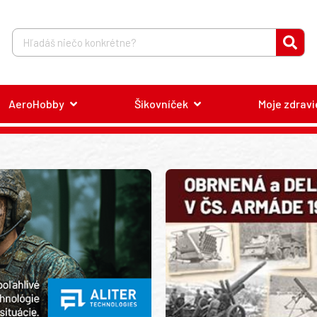
AeroHobby
Šikovníček
Moje zdravi