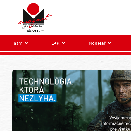
atm
L+K
Modelář