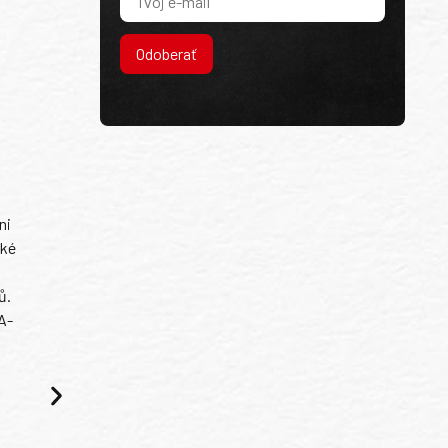
Odoberať
ni
ské
ů.
A-