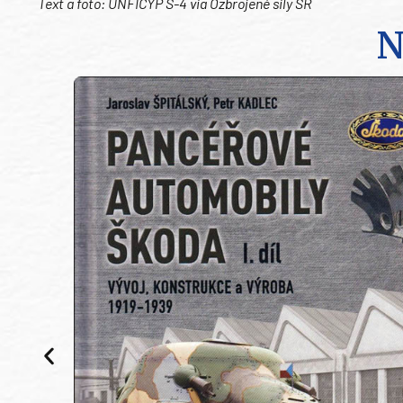
Text a foto: UNFICYP S-4 via Ozbrojené sily SR
N