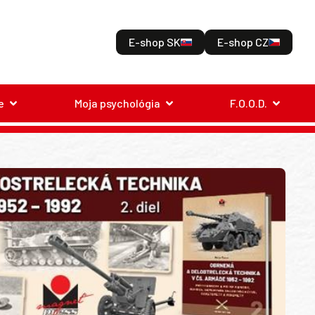
E-shop SK
E-shop CZ
e
Moja psychológia
F.O.O.D.