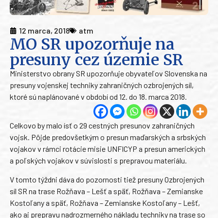
12 marca, 2018
atm
MO SR upozorňuje na
presuny cez územie SR
Ministerstvo obrany SR upozorňuje obyvateľov Slovenska na
presuny vojenskej techniky zahraničných ozbrojených síl,
ktoré sú naplánované v období od 12. do 18. marca 2018.
Celkovo by malo ísť o 29 cestných presunov zahraničných
vojsk. Pôjde predovšetkým o presun maďarských a srbských
vojakov v rámci rotácie misie UNFICYP a presun amerických
a poľských vojakov v súvislosti s prepravou materiálu.
V tomto týždni dáva do pozornosti tiež presuny Ozbrojených
síl SR na trase Rožňava – Lešť a späť, Rožňava – Zemianske
Kostoľany a späť, Rožňava – Zemianske Kostoľany – Lešť,
ako aj prepravu nadrozmerného nákladu techniky na trase so