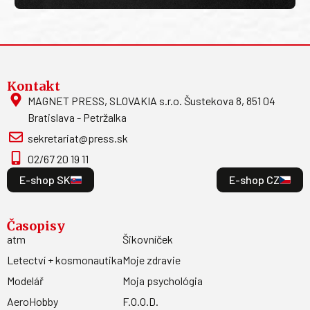
Kontakt
MAGNET PRESS, SLOVAKIA s.r.o. Šustekova 8, 851 04
Bratislava - Petržalka
sekretariat@press.sk
02/67 20 19 11
E-shop SK
E-shop CZ
Časopisy
atm
Šikovníček
Letectví + kosmonautika
Moje zdravie
Modelář
Moja psychológia
AeroHobby
F.O.O.D.