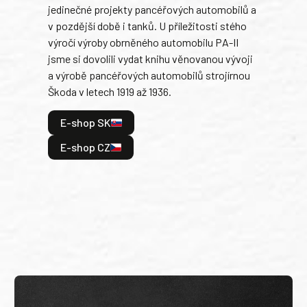
jedinečné projekty pancéřových automobilů a
stře
v pozdější době i tanků. U příležitosti stého
při 
výročí výroby obrněného automobilu PA-II
blíz
jsme si dovolili vydat knihu věnovanou vývoji
tank
a výrobě pancéřových automobilů strojírnou
v lé
Škoda v letech 1919 až 1936.
tak 
hrdi
E-shop SK
je: 
odeh
E-shop CZ
bitv
E
E