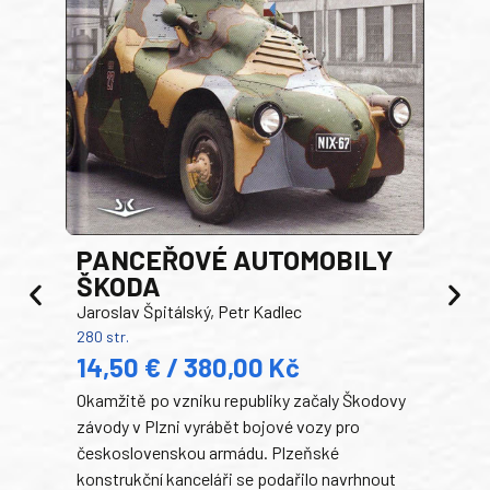
PANCEŘOVÉ AUTOMOBILY
ŠKODA
TA
Jaroslav Špitálský, Petr Kadlec
Ben
280 str.
352 s
14,50 € / 380,00 Kč
22
Okamžitě po vzniku republiky začaly Škodovy
Tank
závody v Plzni vyrábět bojové vozy pro
býva
československou armádu. Plzeňské
Rusk
konstrukční kanceláři se podařilo navrhnout
armá