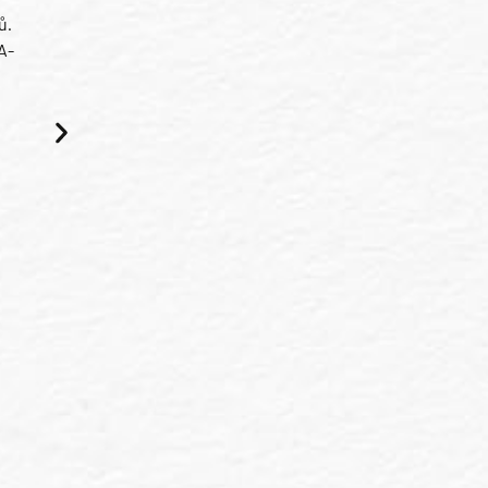
ů.
A-