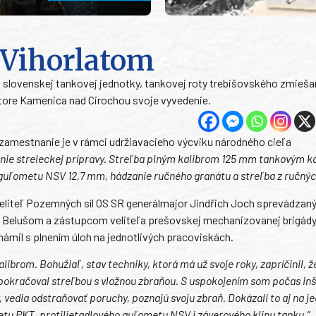
 Vihorlatom
ej slovenskej tankovej jednotky, tankovej roty trebišovského zmieš
ore Kamenica nad Cirochou svoje vyvedenie.
e zamestnanie je v rámci udržiavacieho výcviku národného cieľa
enie streleckej prípravy. Streľba plným kalibrom 125 mm tankovým 
 guľometu NSV 12,7 mm, hádzanie ručného granátu a streľba z ručných
 veliteľ Pozemných síl OS SR generálmajor Jindřich Joch sprevádzan
Belušom a zástupcom veliteľa prešovskej mechanizovanej brigád
mil s plnením úloh na jednotlivých pracoviskách.
ibrom. Bohužiaľ, stav techniky, ktorá má už svoje roky, zapríčinil, ž
k pokračoval streľbou s vložnou zbraňou. S uspokojením som počas in
 vedia odstraňovať poruchy, poznajú svoju zbraň. Dokázali to aj na j
tu PKT, protilietadlového guľometu NSV i záverového klinu tanku,“