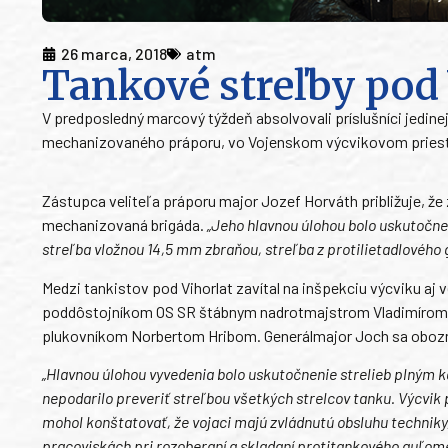
26 marca, 2018
atm
Tankové streľby pod
V predposledný marcový týždeň absolvovali príslušníci jedin
mechanizovaného práporu, vo Vojenskom výcvikovom priest
Zástupca veliteľa práporu major Jozef Horváth približuje, ž
mechanizovaná brigáda.
„Jeho hlavnou úlohou bolo uskutočn
streľba vložnou 14,5 mm zbraňou, streľba z protilietadlového
Medzi tankistov pod Vihorlat zavítal na inšpekciu výcviku aj
poddôstojníkom OS SR štábnym nadrotmajstrom Vladimírom 
plukovníkom Norbertom Hribom. Generálmajor Joch sa obozná
„Hlavnou úlohou vyvedenia bolo uskutočnenie strelieb plným kal
nepodarilo preveriť streľbou všetkých strelcov tanku. Výcvi
mohol konštatovať, že vojaci majú zvládnutú obsluhu techniky,
pracoviskách pri rozoberaní a skladaní protitankového guľome