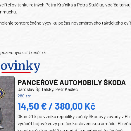
veliteľov tanku rotných Petra Krajníka a Petra Stuláka, vodiča tanku
arimuchu.
cholenie tohtoročného výcviku počas novembrového taktického cvi
 pozemných síl Trenčín /r
ovinky
PANCEŘOVÉ AUTOMOBILY ŠKODA
Jaroslav Špitálský, Petr Kadlec
280 str.
14,50 € / 380,00 Kč
Okamžitě po vzniku republiky začaly Škodovy závody v Plz
vyrábět bojové vozy pro československou armádu. Plzeň
konstrukční kanceláři se podařilo navrhnout jedinečné