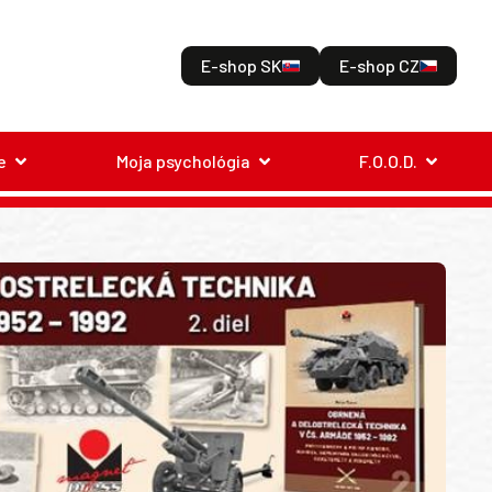
E-shop SK
E-shop CZ
e
Moja psychológia
F.O.O.D.