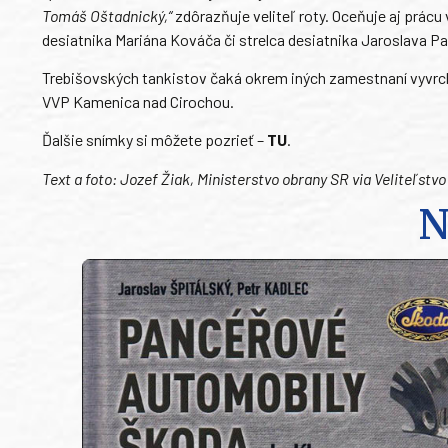
Tomáš Oštadnický,“
zdôrazňuje veliteľ roty. Oceňuje aj prácu 
desiatnika Mariána Kováča či strelca desiatnika Jaroslava P
Trebišovských tankistov čaká okrem iných zamestnaní vyvr
VVP Kamenica nad Cirochou.
Ďalšie snímky si môžete pozrieť –
TU
.
Text a foto: Jozef Žiak, Ministerstvo obrany SR via Veliteľstvo
N