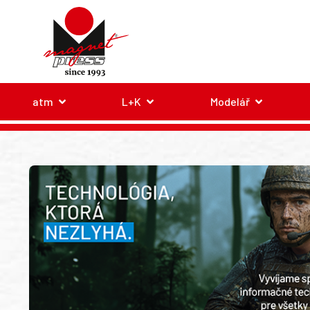
atm
L+K
Modelář