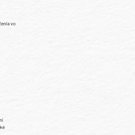
čenia vo
ni
ské