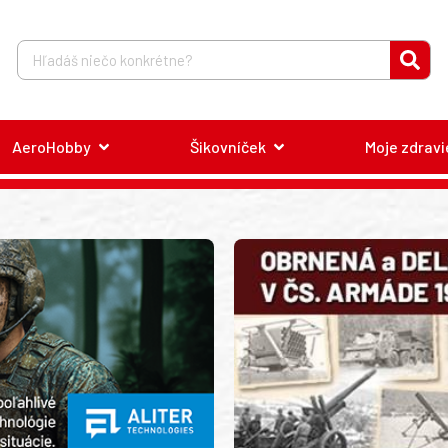
AeroHobby
Šikovníček
Moje zdravi