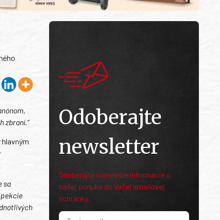
aného
Odoberajte
kanónom,
 zbraní.“
newsletter
ý hlavným
y
Odoberajte najnovšie informácie o
e sa
našej ponuke do Vašej emailovej
špekcie
schránky.
ednotlivých