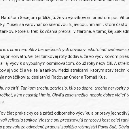
 Matúšom Gecejom približujú, že vo výcvikovom priestore pod Viho
ky. Museli sa varovnař so snehovou fujavicou, hmlami, ktoré často
nkov, ktoré si trebišovčania prebrali v Martine, v tamojšej Základn
 preto sme nemohli z bezpečnostných dôvodov uskutočniť cvičenie s
major Horváth. Veliteľ tankovej roty dodáva, že vo výcvikovom prie
ali aj výcvik s výbušným odmínovačom, čo už roky necvičili. A streľ
v aj vodiči a velitelia tankov. Medzi strelcami, ktorým stav techni
vaja nováčikovia: desiatnici Radovan Onder a Tomáš Kus.
hu ho cítiť. Tankom trochu zatriaslo. Išlo to dobre, trocha nervozity 
očkať, kým neustúpi hmla. Chvíľu zasa snežilo, nebolo dobre vidieť t
us.
ov čiat prakticky celá záťaž odborného výcviku a prípravy jednotliv
ývalí velitelia tankov. Vlastne oni predstavujú chrbtovú kosť celej tank
 pochvalu za odvedenú prácu si zaslúžia rotmajstri Pavol Suč, Dávi