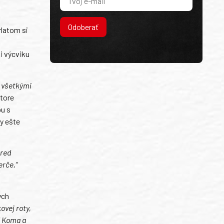
Odoberať
rlatom si
i výcviku
o všetkými
store
bu s
ky ešte
pred
erče,“
ých
ovej roty,
d Koma a