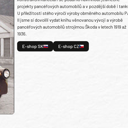
projekty pancéřových automobilů a v pozdější době i tank
U příležitosti stého výročí výroby obrněného automobilu P
II jsme si dovolili vydat knihu věnovanou vývoji a výrobě
pancéřových automobilů strojírnou Škoda v letech 1919 až
1936.
E-shop SK
E-shop CZ