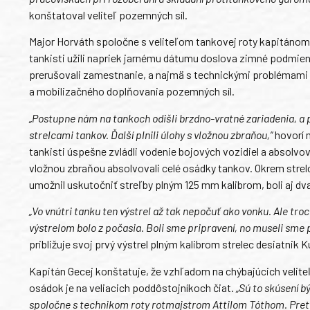
konštatoval veliteľ pozemných síl.
Major Horváth spoločne s veliteľom tankovej roty kapitánom
tankisti užili napriek jarnému dátumu doslova zimné podmien
prerušovali zamestnanie, a najmä s technickými problémami ta
a mobilizačného doplňovania pozemných síl.
„Postupne nám na tankoch odišli brzdno-vratné zariadenia, a
strelcami tankov. Ďalší plnili úlohy s vložnou zbraňou,“
hovorí 
tankisti úspešne zvládli vodenie bojových vozidiel a absolvov
vložnou zbraňou absolvovali celé osádky tankov. Okrem strelco
umožnil uskutočniť streľby plným 125 mm kalibrom, boli aj d
„Vo vnútri tanku ten výstrel až tak nepočuť ako vonku. Ale troc
výstrelom bolo z počasia. Boli sme pripravení, no museli sme p
približuje svoj prvý výstrel plným kalibrom strelec desiatnik K
Kapitán Gecej konštatuje, že vzhľadom na chýbajúcich veliteľ
osádok je na veliacich poddôstojníkoch čiat.
„Sú to skúsení b
spoločne s technikom roty rotmajstrom Attilom Tóthom. Preto