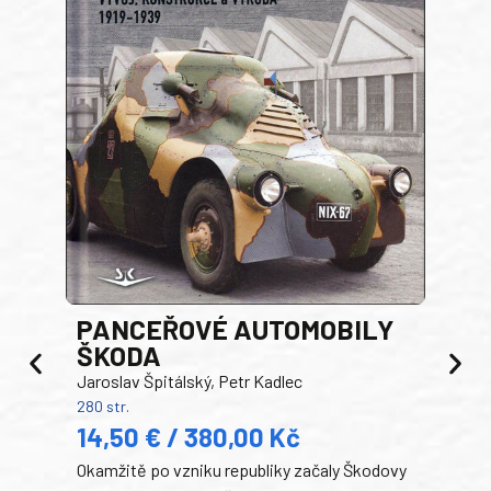
PANCEŘOVÉ AUTOMOBILY
ŠKODA
TA
Jaroslav Špitálský, Petr Kadlec
Ben
280 str.
352 s
14,50 € / 380,00 Kč
22
Okamžitě po vzniku republiky začaly Škodovy
Tank