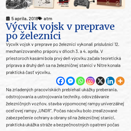
5 apríla, 2018
atm
Výcvik vojsk v preprave
po železnici
Výcvik vojsk v preprave po železnici vykonali príslušníci 12.
mechanizovaného práporu v dňoch 3. a 4. apríla. V
priestoroch kasární bola prvý deň výcviku začala teoretická
príprava a druhý deň sa na železničnej stanici v Nitre konala
praktická časť výcviku.
Na zriadených pracoviskách prebiehali ukážky preberania,
odstrojovania a ustrojovania techniky, odovzdávanie
železničných vozňov, stavba výpomocnej rampy univerzálnej
oceľovej rampy „UNOR“. Počas nácviku bolo zrealizované
zabezpečenie ochrany a obrany síl na železničnej stanici,
praktická ukážka stráže a bezpečnostných opatrení počas