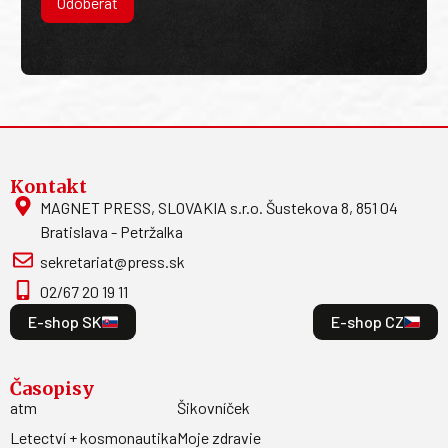
Odoberať
Kontakt
MAGNET PRESS, SLOVAKIA s.r.o. Šustekova 8, 851 04
Bratislava - Petržalka
sekretariat@press.sk
02/67 20 19 11
E-shop SK
E-shop CZ
Časopisy
atm
Šikovníček
Letectví + kosmonautika
Moje zdravie