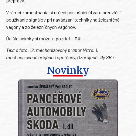
prepravy.
V rámci zamestnania si určení príslušníci útvaru precvičili
používanie signálov pri navádzaní techniky na železničné
vagóny a zo železničných vagónov.
Ďalšie snímky si môžete pozrieť –
TU
.
Text a foto: 12. mechanizovaný prápor Nitra, 1.
mechanizovaná brigáda Topoľčany, Ozbrojené sily SR /r
Novinky