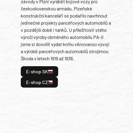
závody v Plzni vyrábět bojové vozy pro
býva
československou armádu. Plzeňské
Rusk
konstrukční kanceláři se podařilo navrhnout
armá
jedinečné projekty pancéřových automobilů a
stře
v pozdější době i tanků. U příležitosti stého
při 
výročí výroby obrněného automobilu PA-II
blíz
jsme si dovolili vydat knihu věnovanou vývoji
tank
a výrobě pancéřových automobilů strojírnou
v lé
Škoda v letech 1919 až 1936.
tak 
hrdi
E-shop SK
je: 
odeh
E-shop CZ
bitv
E
E