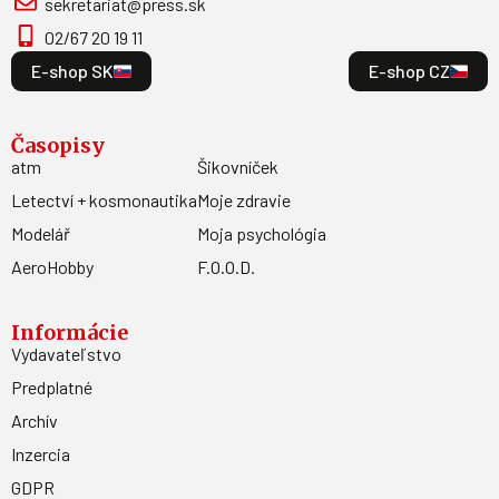
sekretariat@press.sk
02/67 20 19 11
E-shop SK
E-shop CZ
Časopisy
atm
Šikovníček
Letectví + kosmonautika
Moje zdravie
Modelář
Moja psychológia
AeroHobby
F.O.O.D.
Informácie
Vydavateľstvo
Predplatné
Archív
Inzercia
GDPR