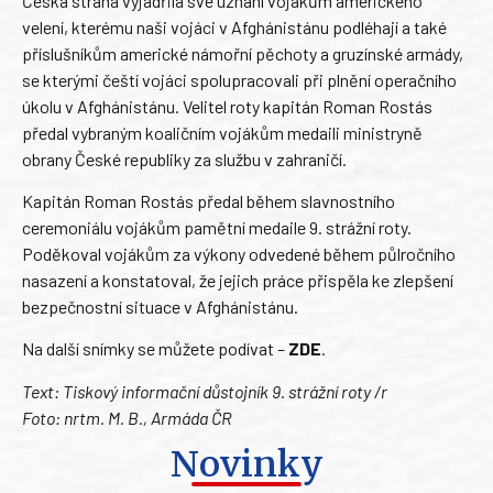
Česká strana vyjádřila své uznání vojákům amerického
velení, kterému naši vojáci v Afghánistánu podléhají a také
příslušníkům americké námořní pěchoty a gruzínské armády,
se kterými čeští vojáci spolupracovali při plnění operačního
úkolu v Afghánistánu. Velitel roty kapitán Roman Rostás
předal vybraným koaličním vojákům medaili ministryně
obrany České republiky za službu v zahraničí.
Kapitán Roman Rostás předal během slavnostního
ceremoniálu vojákům pamětní medaile 9. strážní roty.
Poděkoval vojákům za výkony odvedené během půlročního
nasazení a konstatoval, že jejich práce přispěla ke zlepšení
bezpečnostní situace v Afghánistánu.
Na další snímky se můžete podívat –
ZDE
.
Text: Tiskový informační důstojník 9. strážní roty /r
Foto: nrtm. M. B., Armáda ČR
Novinky