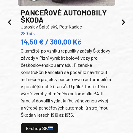
PANCEŘOVÉ AUTOMOBILY
ŠKODA
TA
Jaroslav Špitálský, Petr Kadlec
Ben
280 str.
352 s
14,50 € / 380,00 Kč
22
Okamžitě po vzniku republiky začaly Škodovy
Tank
závody v Plzni vyrábět bojové vozy pro
býva
československou armádu. Plzeňské
Rusk
konstrukční kanceláři se podařilo navrhnout
armá
jedinečné projekty pancéřových automobilů a
stře
v pozdější době i tanků. U příležitosti stého
při 
výročí výroby obrněného automobilu PA-II
blíz
jsme si dovolili vydat knihu věnovanou vývoji
tank
a výrobě pancéřových automobilů strojírnou
v lé
Škoda v letech 1919 až 1936.
tak 
hrdi
E-shop SK
je: 