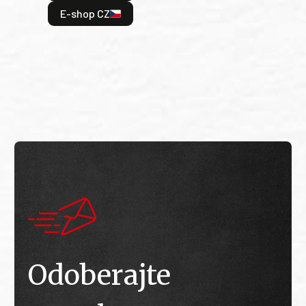
odeh
E-shop CZ
bitv
E
E
Odoberajte