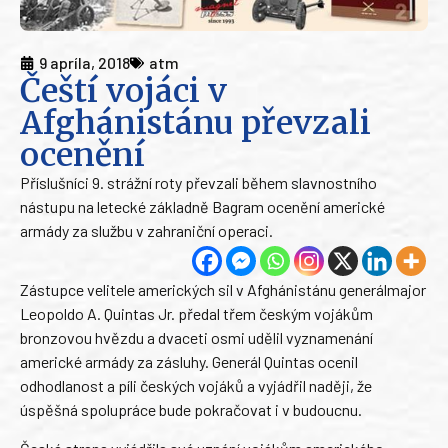
9 apríla, 2018
atm
Čeští vojáci v
Afghánistánu převzali
ocenění
Příslušníci 9. strážní roty převzali během slavnostního
nástupu na letecké základně Bagram ocenění americké
armády za službu v zahraniční operaci.
Zástupce velitele amerických sil v Afghánistánu generálmajor
Leopoldo A. Quintas Jr. předal třem českým vojákům
bronzovou hvězdu a dvaceti osmi udělil vyznamenání
americké armády za zásluhy. Generál Quintas ocenil
odhodlanost a píli českých vojáků a vyjádřil naději, že
úspěšná spolupráce bude pokračovat i v budoucnu.