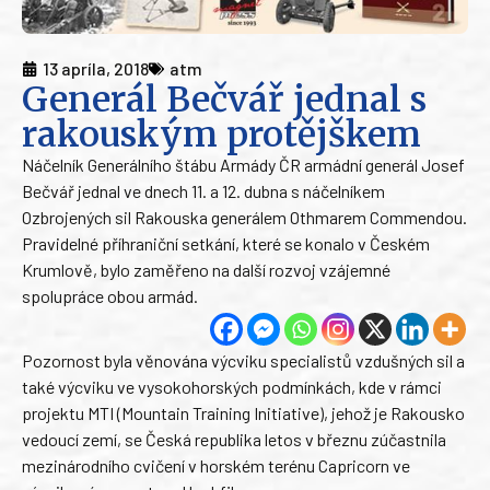
13 apríla, 2018
atm
Generál Bečvář jednal s
rakouským protějškem
Náčelník Generálního štábu Armády ČR armádní generál Josef
Bečvář jednal ve dnech 11. a 12. dubna s náčelníkem
Ozbrojených sil Rakouska generálem Othmarem Commendou.
Pravidelné příhraniční setkání, které se konalo v Českém
Krumlově, bylo zaměřeno na další rozvoj vzájemné
spolupráce obou armád.
Pozornost byla věnována výcviku specialistů vzdušných sil a
také výcviku ve vysokohorských podmínkách, kde v rámci
projektu MTI (Mountain Training Initiative), jehož je Rakousko
vedoucí zemí, se Česká republika letos v březnu zúčastnila
mezinárodního cvičení v horském terénu Capricorn ve