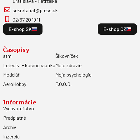
Bratislava - Petržalka
sekretariat@press.sk
02/67 20 19 11
E-shop SK
E-shop CZ
Časopisy
atm
Šikovníček
Letectví + kosmonautika
Moje zdravie
Modelář
Moja psychológia
AeroHobby
F.O.O.D.
Informácie
Vydavateľstvo
Predplatné
Archív
Inzercia