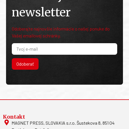
newsletter
Odoberajte najnovšie informácie o našej ponuke do
Vašej emailovej schránky.
Odoberať
Kontakt
MAGNET PRESS, SLOVAKIA s.r.o. Šustekova 8, 851 04