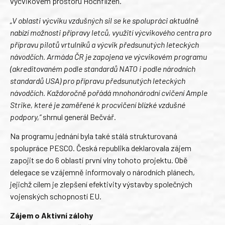
výcvikovém prostoru Hochfilzen.
„V oblasti výcviku vzdušných sil se ke spolupráci aktuálně
nabízí možnosti přípravy letců, využití výcvikového centra pro
přípravu pilotů vrtulníků a výcvik předsunutých leteckých
návodčích. Armáda ČR je zapojena ve výcvikovém programu
(akreditovaném podle standardů NATO i podle národních
standardů USA) pro přípravu předsunutých leteckých
návodčích. Každoročně pořádá mnohonárodní cvičení Ample
Strike, které je zaměřené k procvičení blízké vzdušné
podpory,“
shrnul generál Bečvář.
Na programu jednání byla také stálá strukturovaná
spolupráce PESCO. Česká republika deklarovala zájem
zapojit se do 6 oblastí první vlny tohoto projektu. Obě
delegace se vzájemně informovaly o národních plánech,
jejichž cílem je zlepšení efektivity výstavby společných
vojenských schopností EU.
Zájem o Aktivní zálohy