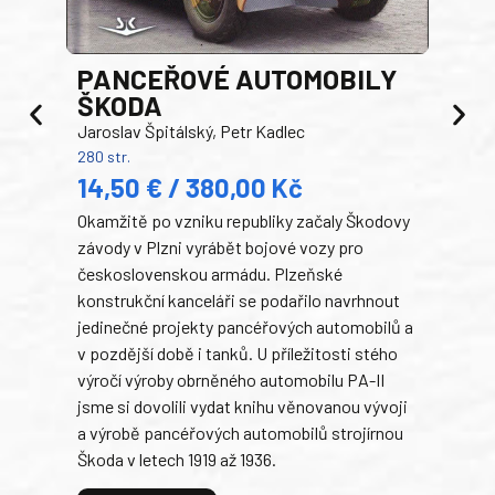
PANCEŘOVÉ AUTOMOBILY
ŠKODA
TA
Jaroslav Špitálský, Petr Kadlec
Ben
280 str.
352 s
14,50 € / 380,00 Kč
22
Okamžitě po vzniku republiky začaly Škodovy
Tank
závody v Plzni vyrábět bojové vozy pro
býva
československou armádu. Plzeňské
Rusk
konstrukční kanceláři se podařilo navrhnout
armá
jedinečné projekty pancéřových automobilů a
stře
v pozdější době i tanků. U příležitosti stého
při 
výročí výroby obrněného automobilu PA-II
blíz
jsme si dovolili vydat knihu věnovanou vývoji
tank
a výrobě pancéřových automobilů strojírnou
v lé
Škoda v letech 1919 až 1936.
tak 
hrdi