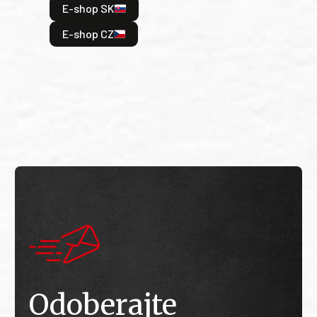
E-shop SK
je: 
odeh
E-shop CZ
bitv
E
E
Odoberajte