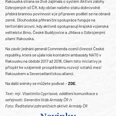
Rakouská strana se živě zajímala o systém Aktivní zálohy
Ozbrojených sil ČR, kdy občan našeho státu dobrovolně
přebírá brannou povinnost a je připraven podílet se na obraně
země. Dlouhodobá příhraniční spolupráce funguje na
teritoriální úrovni, kdy aktivně spolupracují krajská vojenská
velitelství Brno, České Budějovice a Jihlava s Ozbrojenými
silami Rakouska.
Na závěr jednání generál Commenda ocenil činnost České
republiky, která se ujala role kontaktní ambasády NATO v
Rakousku na období 2017 až 2018. Cílem této iniciativy je
přispět ke vzájemně prospěšnému rozvoji vztahů mezi
Rakouskem a Severoatlantickou aliancí.
Na další snímky se můžete podívat –
ZDE
.
Text: mjr. Vlastimila Cyprisová, oddělení komunikace s
veřejností, Generální štáb Armády ČR /r
Foto: Ředitelství zahraničních aktivit Armády ČR