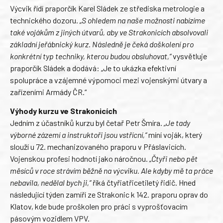
Výcvik řídí praporčík Karel Sládek ze střediska metrologie a
technického dozoru.
„S ohledem na naše možnosti nabízíme
také vojákům z jiných útvarů, aby ve Strakonicích absolvovali
základní jeřábnický kurz. Následně je čeká doškolení pro
konkrétní typ techniky, kterou budou obsluhovat,“
vysvětluje
praporčík Sládek a dodává: „Je to ukázka efektivní
spolupráce a vzájemné výpomoci mezi vojenskými útvary a
zařízeními Armády ČR.“
Výhody kurzu ve Strakonicích
Jedním z účastníků kurzu byl četař Petr Šmíra.
„Je tady
výborné zázemí a instruktoři jsou vstřícní,“
míní voják, který
slouží u 72. mechanizovaného praporu v Přáslavicích.
Vojenskou profesi hodnotí jako náročnou.
„Čtyři nebo pět
měsíců v roce strávím běžně na výcviku. Ale kdyby mě ta práce
nebavila, nedělal bych ji,“
říká čtyřiatřicetiletý řidič. Hned
následující týden zamíří ze Strakonic k 142. praporu oprav do
Klatov, kde bude proškolen pro práci s vyprošťovacím
pásovým vozidlem VPV.