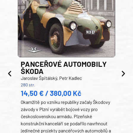
PANCEŘOVÉ AUTOMOBILY
ŠKODA
TA
Jaroslav Špitálský, Petr Kadlec
Ben
280 str.
352 s
14,50 € / 380,00 Kč
22
Okamžitě po vzniku republiky začaly Škodovy
Tank
závody v Plzni vyrábět bojové vozy pro
býva
československou armádu. Plzeňské
Rusk
konstrukční kanceláři se podařilo navrhnout
armá
jedinečné projekty pancéřových automobilů a
stře