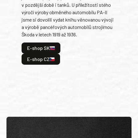
v pozdější době i tanků. U příležitosti stého
při 
výročí výroby obrněného automobilu PA-II
blíz
jsme si dovolili vydat knihu věnovanou vývoji
tank
a výrobě pancéřových automobilů strojírnou
v lé
Škoda v letech 1919 až 1936.
tak 
hrdi
E-shop SK
je: 
odeh
E-shop CZ
bitv
E
E