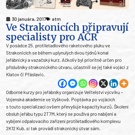
30 januára, 2017
atm
Ve Strakonicích připravují
specialisty pro AČR
V posádce 25. protiletadlového raketového pluku ve
Strakonicích se během uplynulých dvou týdnů konal
jeřábnický a vazačský kurz. Ačkoliv byl prioritně určen pro
příslušníky strakonického útvaru, účastnili se jej také vojáci z
Klatov či Přáslavic.
Odborné kurzy pro jeřábníky organizuje Velitelství výcviku –
Vojenská akademie ve Vyškově. Poptávka po vojácích
s touto specializací ovšem převyšuje kapacity kurzů. Školení
obsluh jeřábu typu 2T7M, který se používá pro nabíjení a
vybíjení odpalovacího zařízení protiletadlového komplexu
2K12 Kub, si tak provádí strakonický útvar sám.