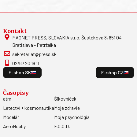
Kontakt
MAGNET PRESS, SLOVAKIA s.r.o. Šustekova 8, 851 04
Bratislava - Petržalka
sekretariat@press.sk
02/67 20 19 11
E-shop SK
E-shop CZ
Časopisy
atm
Šikovníček
Letectví + kosmonautika
Moje zdravie
Modelář
Moja psychológia
AeroHobby
F.O.O.D.