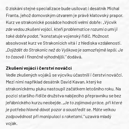
O získání stejné specializace bude usilovat i desátník Michal
Franta, jehož domovským útvarem je právě klatovský prapor.
Kurz ve strakonické posádce hodnotí velmi dobře:
„Výcvik
zde vedou zkušení vojáci, kteří problematice rozumí a umí ji
také dobře podat,“
konstatuje vojenský řidič. Možnost
absolvovat kurz ve Strakonicích vítá i z hlediska vzdálenosti.
„Dojíždět do Strakonic než do Vyškova je samozřejmě lepší. Je
to časově i finančně výhodnější,“
dodává.
Zkušení vojáci i čerství nováčci
Vedle zkušených vojáků se výcviku účastnili i čerství nováčci.
Mezi nimi například desátník David Kavan, který ke
strakonickému pluku nastoupil začátkem letošního roku. Na
pozici staršího řidiče družstva nabíjecího přepravníku se bez
jeřábnického kurzu neobejde.
„Je to zajímavá práce, při které
je potřeba hlavně dávat pozor a soustředit se. Máte velkou
zodpovědnost při manipulaci s raketami,“
uzavírá mladý
voják.