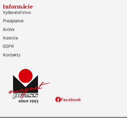
Informácie
Vydavateľstvo
Predplatné
Archív
Inzercia
GDPR
Kontakty
Facebook
Magnetpress.online
© 2023 Všetky práva vyhradené. Dizajn a