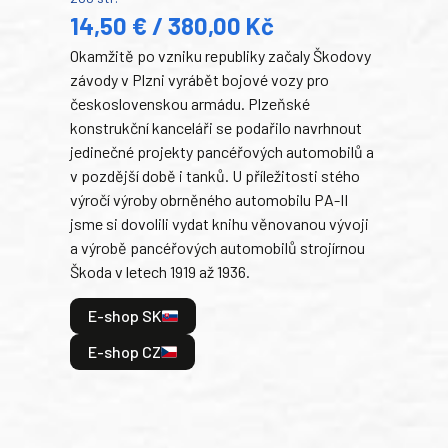
14,50 € / 380,00 Kč
22
Okamžitě po vzniku republiky začaly Škodovy
Tank
závody v Plzni vyrábět bojové vozy pro
býva
československou armádu. Plzeňské
Rusk
konstrukční kanceláři se podařilo navrhnout
armá
jedinečné projekty pancéřových automobilů a
stře
v pozdější době i tanků. U příležitosti stého
při 
výročí výroby obrněného automobilu PA-II
blíz
jsme si dovolili vydat knihu věnovanou vývoji
tank
a výrobě pancéřových automobilů strojírnou
v lé
Škoda v letech 1919 až 1936.
tak 
hrdi
E-shop SK
je: 
odeh
E-shop CZ
bitv
E