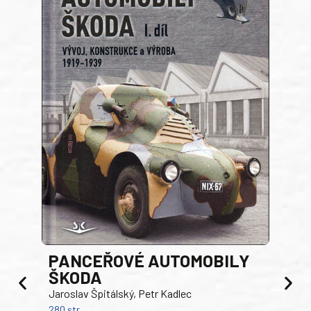
PANCEŘOVÉ AUTOMOBILY
ŠKODA
TA
Jaroslav Špitálský, Petr Kadlec
Ben
280 str.
352 s