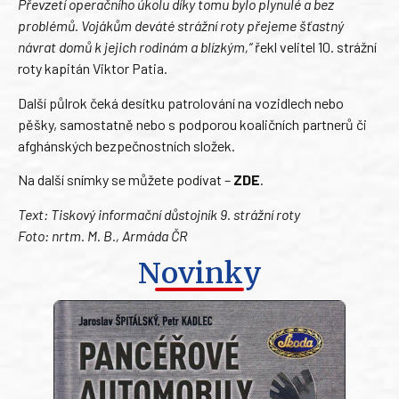
Převzetí operačního úkolu díky tomu bylo plynulé a bez
problémů. Vojákům deváté strážní roty přejeme šťastný
návrat domů k jejich rodinám a blízkým,“
řekl velitel 10. strážní
roty kapitán Viktor Patia.
Další půlrok čeká desítku patrolování na vozidlech nebo
pěšky, samostatně nebo s podporou koaličních partnerů či
afghánských bezpečnostních složek.
Na další snímky se můžete podívat –
ZDE
.
Text: Tiskový informační důstojník 9. strážní roty
Foto: nrtm. M. B., Armáda ČR
Novinky