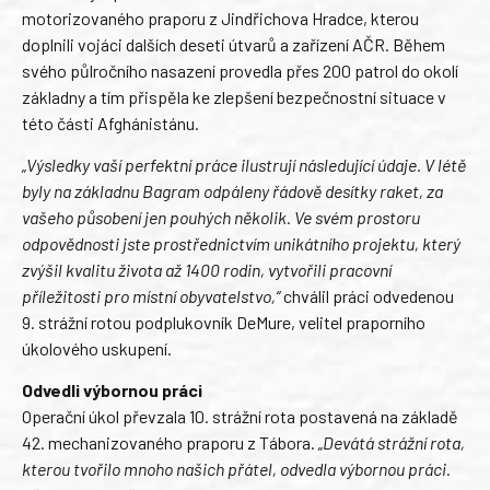
motorizovaného praporu z Jindřichova Hradce, kterou
doplnili vojáci dalších deseti útvarů a zařízení AČR. Během
svého půlročního nasazení provedla přes 200 patrol do okolí
základny a tím přispěla ke zlepšení bezpečnostní situace v
této části Afghánistánu.
„Výsledky vaší perfektní práce ilustrují následující údaje. V létě
byly na základnu Bagram odpáleny řádově desítky raket, za
vašeho působení jen pouhých několik. Ve svém prostoru
odpovědnosti jste prostřednictvím unikátního projektu, který
zvýšil kvalitu života až 1400 rodin, vytvořili pracovní
příležitosti pro místní obyvatelstvo,“
chválil práci odvedenou
9. strážní rotou podplukovník DeMure, velitel praporního
úkolového uskupení.
Odvedli výbornou práci
Operační úkol převzala 10. strážní rota postavená na základě
42. mechanizovaného praporu z Tábora.
„Devátá strážní rota,
kterou tvořilo mnoho našich přátel, odvedla výbornou práci.