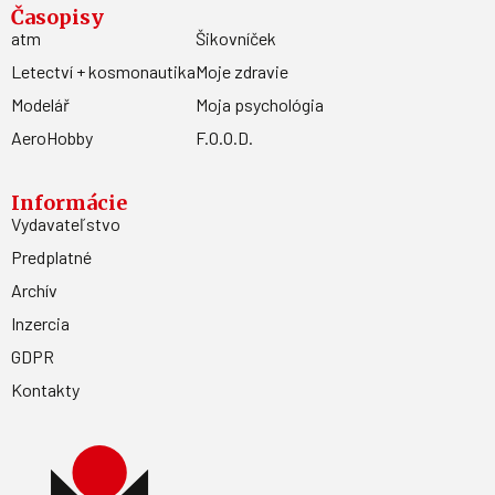
Časopisy
atm
Šikovníček
Letectví + kosmonautika
Moje zdravie
Modelář
Moja psychológia
AeroHobby
F.O.O.D.
Informácie
Vydavateľstvo
Predplatné
Archív
Inzercia
GDPR
Kontakty