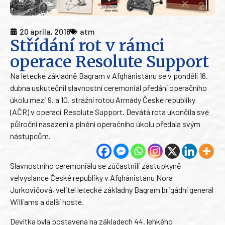
20 apríla, 2018
atm
Střídání rot v rámci
operace Resolute Support
Na letecké základně Bagram v Afghánistánu se v pondělí 16.
dubna uskutečnil slavnostní ceremoniál předání operačního
úkolu mezi 9. a 10. strážní rotou Armády České republiky
(AČR) v operaci Resolute Support. Devátá rota ukončila své
půlroční nasazení a plnění operačního úkolu předala svým
nástupcům.
Slavnostního ceremoniálu se zúčastnili zástupkyně
velvyslance České republiky v Afghánistánu Nora
Jurkovičová, velitel letecké základny Bagram brigádní generál
Williams a další hosté.
Devítka byla postavena na základech 44. lehkého