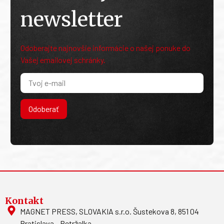
newsletter
Odoberajte najnovšie informácie o našej ponuke do
Vašej emailovej schránky.
Odoberať
Kontakt
MAGNET PRESS, SLOVAKIA s.r.o. Šustekova 8, 851 04
Bratislava - Petržalka