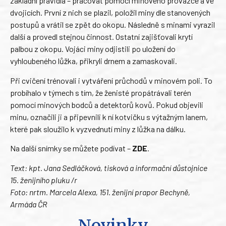
základní pravidla – pracovat pomocí minového provazce a ve
dvojicích. První z nich se plazil, položil miny dle stanovených
postupů a vrátil se zpět do okopu. Následně s minami vyrazil
další a provedl stejnou činnost. Ostatní zajišťovali krytí
palbou z okopu. Vojáci miny odjistili po uložení do
vyhloubeného lůžka, přikryli drnem a zamaskovali.
Při cvičení trénovali i vytváření průchodů v minovém poli. To
probíhalo v týmech s tím, že ženisté propátrávali terén
pomocí minových bodců a detektorů kovů. Pokud objevili
minu, označili ji a připevnili k ní kotvičku s výtažným lanem,
které pak sloužilo k vyzvednutí miny z lůžka na dálku.
Na další snímky se můžete podívat –
ZDE
.
Text: kpt. Jana Sedláčková, tisková a informační důstojnice
15. ženijního pluku /r
Foto: nrtm. Marcela Alexa, 151. ženijní prapor Bechyně,
Armáda ČR
Novinky