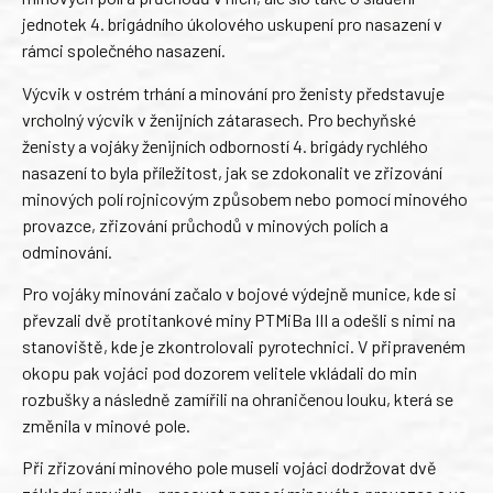
jednotek 4. brigádního úkolového uskupení pro nasazení v
rámci společného nasazení.
Výcvik v ostrém trhání a minování pro ženisty představuje
vrcholný výcvik v ženijních zátarasech. Pro bechyňské
ženisty a vojáky ženijních odborností 4. brigády rychlého
nasazení to byla příležitost, jak se zdokonalit ve zřizování
minových polí rojnicovým způsobem nebo pomocí minového
provazce, zřizování průchodů v minových polích a
odminování.
Pro vojáky minování začalo v bojové výdejně munice, kde si
převzali dvě protitankové miny PTMiBa III a odešli s nimi na
stanoviště, kde je zkontrolovali pyrotechnici. V připraveném
okopu pak vojáci pod dozorem velitele vkládali do min
rozbušky a následně zamířili na ohraničenou louku, která se
změnila v minové pole.
Při zřizování minového pole museli vojáci dodržovat dvě