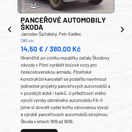
PANCEŘOVÉ AUTOMOBILY
ŠKODA
TA
Jaroslav Špitálský, Petr Kadlec
Ben
280 str.
352 s
14,50 € / 380,00 Kč
22
Okamžitě po vzniku republiky začaly Škodovy
Tank
závody v Plzni vyrábět bojové vozy pro
býva
československou armádu. Plzeňské
Rusk
konstrukční kanceláři se podařilo navrhnout
armá
jedinečné projekty pancéřových automobilů a
stře
v pozdější době i tanků. U příležitosti stého
při 
výročí výroby obrněného automobilu PA-II
blíz
jsme si dovolili vydat knihu věnovanou vývoji
tank
a výrobě pancéřových automobilů strojírnou
v lé
Škoda v letech 1919 až 1936.
tak 
hrdi