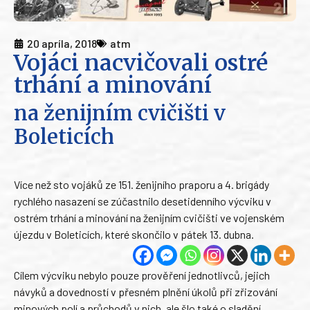
20 apríla, 2018
atm
Vojáci nacvičovali ostré
trhání a minování
na ženijním cvičišti v
Boleticích
Více než sto vojáků ze 151. ženijního praporu a 4. brigády
rychlého nasazení se zúčastnilo desetidenního výcviku v
ostrém trhání a minování na ženijním cvičišti ve vojenském
újezdu v Boleticích, které skončilo v pátek 13. dubna.
Cílem výcviku nebylo pouze prověření jednotlivců, jejich
návyků a dovedností v přesném plnění úkolů při zřizování
minových polí a průchodů v nich, ale šlo také o sladění