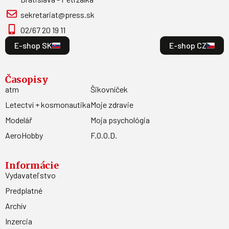
sekretariat@press.sk
02/67 20 19 11
E-shop SK
E-shop CZ
Časopisy
atm
Šikovníček
Letectví + kosmonautika
Moje zdravie
Modelář
Moja psychológia
AeroHobby
F.O.O.D.
Informácie
Vydavateľstvo
Predplatné
Archív
Inzercia