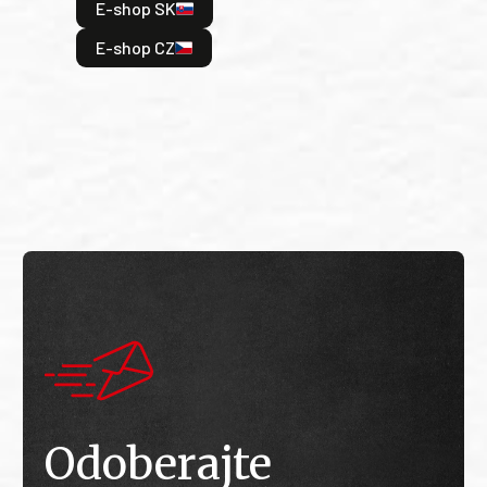
E-shop SK
je: 
odeh
E-shop CZ
bitv
E
E
Odoberajte