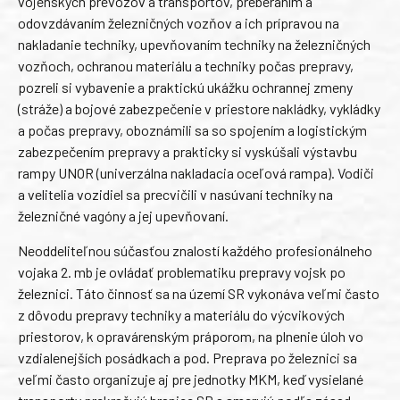
vojenských prevozov a transportov, preberaním a
odovzdávaním železničných vozňov a ich prípravou na
nakladanie techniky, upevňovaním techniky na železničných
vozňoch, ochranou materiálu a techniky počas prepravy,
pozreli si vybavenie a praktickú ukážku ochrannej zmeny
(stráže) a bojové zabezpečenie v priestore nakládky, vykládky
a počas prepravy, oboznámili sa so spojením a logistickým
zabezpečením prepravy a prakticky si vyskúšali výstavbu
rampy UNOR (univerzálna nakladacia oceľová rampa). Vodiči
a velitelia vozidiel sa precvičili v nasúvaní techniky na
železničné vagóny a jej upevňovaní.
Neoddeliteľnou súčasťou znalostí každého profesionálneho
vojaka 2. mb je ovládať problematiku prepravy vojsk po
železnici. Táto činnosť sa na území SR vykonáva veľmi často
z dôvodu prepravy techniky a materiálu do výcvikových
priestorov, k opravárenským práporom, na plnenie úloh vo
vzdialenejších posádkach a pod. Preprava po železnici sa
veľmi často organizuje aj pre jednotky MKM, keď vysielané