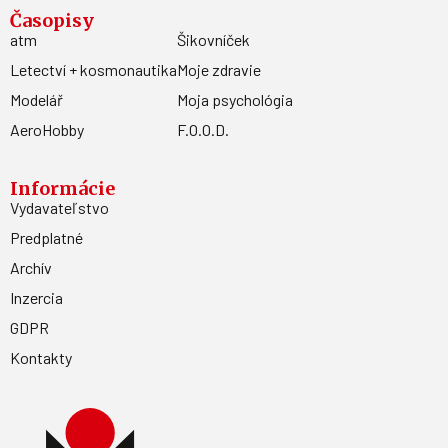
Časopisy
atm
Šikovníček
Letectví + kosmonautika
Moje zdravie
Modelář
Moja psychológia
AeroHobby
F.O.O.D.
Informácie
Vydavateľstvo
Predplatné
Archív
Inzercia
GDPR
Kontakty