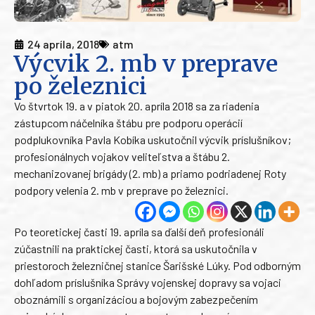
24 apríla, 2018
atm
Výcvik 2. mb v preprave
po železnici
Vo štvrtok 19. a v piatok 20. apríla 2018 sa za riadenia
zástupcom náčelníka štábu pre podporu operácií
podplukovníka Pavla Kobíka uskutočnil výcvik príslušníkov;
profesionálnych vojakov veliteľstva a štábu 2.
mechanizovanej brigády (2. mb) a priamo podriadenej Roty
podpory velenia 2. mb v preprave po železnici.
Po teoretickej časti 19. apríla sa ďalší deň profesionáli
zúčastnili na praktickej časti, ktorá sa uskutočnila v
priestoroch železničnej stanice Šarišské Lúky. Pod odborným
dohľadom príslušníka Správy vojenskej dopravy sa vojaci
oboznámili s organizáciou a bojovým zabezpečením