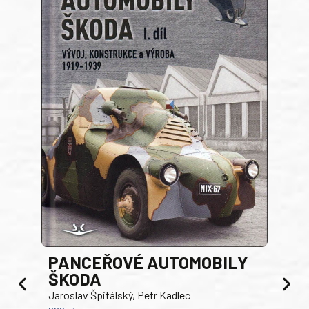
PANCEŘOVÉ AUTOMOBILY
ŠKODA
TA
Jaroslav Špitálský, Petr Kadlec
Ben