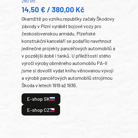
280 str.
352 s
14,50 € / 380,00 Kč
22
Okamžitě po vzniku republiky začaly Škodovy
Tank
závody v Plzni vyrábět bojové vozy pro
býva
československou armádu. Plzeňské
Rusk
konstrukční kanceláři se podařilo navrhnout
armá
jedinečné projekty pancéřových automobilů a
stře
v pozdější době i tanků. U příležitosti stého
při 
výročí výroby obrněného automobilu PA-II
blíz
jsme si dovolili vydat knihu věnovanou vývoji
tank
a výrobě pancéřových automobilů strojírnou
v lé
Škoda v letech 1919 až 1936.
tak 
hrdi
E-shop SK
je: 
odeh
E-shop CZ
bitv
E