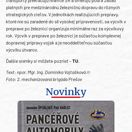
transporty prekračujú hranice SR a smerujú podľa zásad
platných pre medzinárodnú železničnú dopravu do rôznych
strategických cieľov. V jednotkách realizujúcich prepravy,
ktoré nie sú zaradené do síl vysokej pripravenosti, sa výcvik v
preprave po železnici organizuje minimálne raz za výcvikový
rok. Výcvik v preprave po železnici je súčasťou komplexnej
dopravnej prípravy vojsk a je neoddeliteľnou súčasťou
výcviku útvarov.
Ďalšie snímky si môžete pozrieť –
TU
.
Text: npor. Mgr. Ing. Dominika Vojtašková /r
Foto: 2. mechanizovaná brigáda Prešov
Novinky