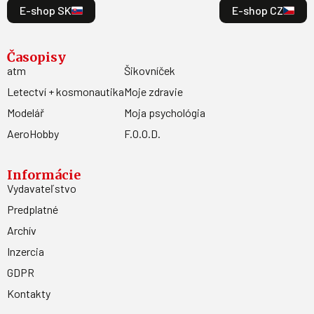
E-shop SK
E-shop CZ
Časopisy
atm
Šikovníček
Letectví + kosmonautika
Moje zdravie
Modelář
Moja psychológia
AeroHobby
F.O.O.D.
Informácie
Vydavateľstvo
Predplatné
Archív
Inzercia
GDPR
Kontakty