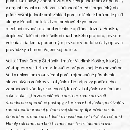
praktické návyky v nepretržitom velení jednotkám v operácii,
v organizovaní a udržiavaní súčinnosti medzi organickými a
pridelenými jednotkami. Základ prvej rotácie, ktorá bude plniť
úlohy v Pobaltí od leta, tvorí predovšetkým prvá
mechanizovaná rota pod velením kapitána Jozefa Hraška,
doplnená ďalšími príslušníkmi martinského práporu, prvkom
velenia a riadenia, podporným prvkom v podobe čaty opráv a
prevádzky a tímom Vojenskej polície.
Veliteľ Task Group Štefánik II major Vladimír Moško, ktorý je
zástupcom veliteľa martinského práporu, nejde do neznáma.
Veď v uplynulom roku viedol prvé trojmesačné pôsobenie
slovenských vojakov v Lotyšsku. Do prípravy podľa neho
zapracovali všetky skúsenosti, ktoré v Lotyšsku v minulom
roku získali.
„Od zahraničného partnera sme prevzali
štandardné operačné postupy, ktoré sa v Lotyšsku používajú v
rámci multinárodnej práporovej skupiny. Aj keď vieme, do
čoho ideme, mám pred ďalším nasadením v Lotyšsku rešpekt.
Minulý rok sme tam boli tri mesiace, teraz ideme na dva