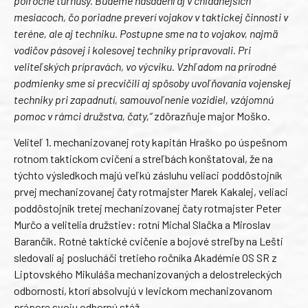
polročné turnusy. Budeme nasadení aj v chladnejších
mesiacoch, čo poriadne preverí vojakov v taktickej činnosti v
teréne, ale aj techniku. Postupne sme na to vojakov, najmä
vodičov pásovej i kolesovej techniky pripravovali. Pri
veliteľských prípravách, vo výcviku. Vzhľadom na prírodné
podmienky sme si precvičili aj spôsoby uvoľňovania vojenskej
techniky pri zapadnutí, samouvoľnenie vozidiel, vzájomnú
pomoc v rámci družstva, čaty,“
zdôrazňuje major Moško.
Veliteľ 1. mechanizovanej roty kapitán Hraško po úspešnom
rotnom taktickom cvičení a streľbách konštatoval, že na
týchto výsledkoch majú veľkú zásluhu veliaci poddôstojník
prvej mechanizovanej čaty rotmajster Marek Kakalej, veliaci
poddôstojník tretej mechanizovanej čaty rotmajster Peter
Murčo a velitelia družstiev: rotní Michal Slačka a Miroslav
Barančík. Rotné taktické cvičenie a bojové streľby na Lešti
sledovali aj poslucháči tretieho ročníka Akadémie OS SR z
Liptovského Mikuláša mechanizovaných a delostreleckých
odborností, ktorí absolvujú v levickom mechanizovanom
prápore svoju odbornú stáž.