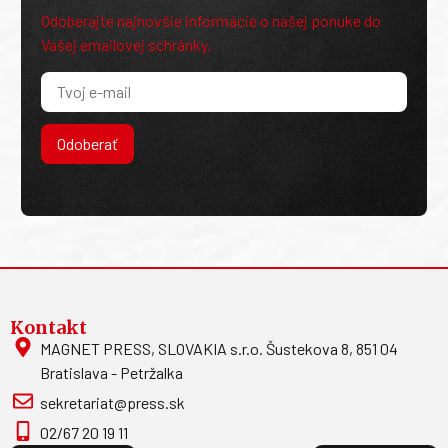
Odoberajte najnovšie informácie o našej ponuke do
Vašej emailovej schránky.
Odoberať
Kontakt
MAGNET PRESS, SLOVAKIA s.r.o. Šustekova 8, 851 04
Bratislava - Petržalka
sekretariat@press.sk
02/67 20 19 11