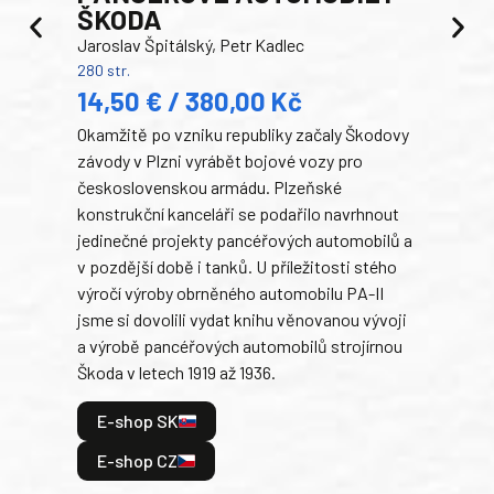
ŠKODA
TA
Jaroslav Špitálský, Petr Kadlec
Ben
280 str.
352 s
14,50 € / 380,00 Kč
22
Okamžitě po vzniku republiky začaly Škodovy
Tank
závody v Plzni vyrábět bojové vozy pro
býva
československou armádu. Plzeňské
Rusk
konstrukční kanceláři se podařilo navrhnout
armá
jedinečné projekty pancéřových automobilů a
stře
v pozdější době i tanků. U příležitosti stého
při 
výročí výroby obrněného automobilu PA-II
blíz
jsme si dovolili vydat knihu věnovanou vývoji
tank
a výrobě pancéřových automobilů strojírnou
v lé
Škoda v letech 1919 až 1936.
tak 
hrdi
E-shop SK
je: 
odeh
E-shop CZ
bitv