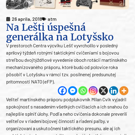
26 apríla, 2018
atm
Na Lešti úspešná
generálka na Lotyšsko
V prestoroch Centra výcviku Lešť vyvrcholilo v posledný
aprílový týždeň rotnými taktickými cvičeniami s bojovou
streľbou dvojtýždňové vyvedenie oboch rotácii martinského
mechanizovaného práporu, ktoré budú od polovice roka
pôsobiť v Lotyšsku v rámci tzv. posilnenej predsunutej
prítomnosti NATO (eFP).
Veliteľ martinského práporu podplukovník Milan Cvik vyjadril
spokojnosť s nasadením všetkých cvičiacich a ich snahou čo
najlepšie splniť úlohy. Podľa neho cvičenia dokonale preverili
veliteľov v riadení bojovej činnosti a riadení paľby, v
organizovaní a uskutočnení taktického presunu, ale aj ich