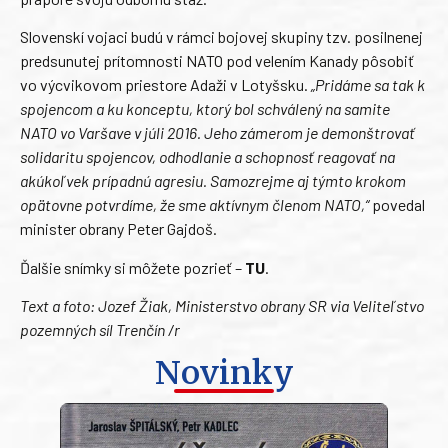
Slovenskí vojaci budú v rámci bojovej skupiny tzv. posilnenej
predsunutej prítomnosti NATO pod velením Kanady pôsobiť
vo výcvikovom priestore Adaži v Lotyšsku.
„Pridáme sa tak k
spojencom a ku konceptu, ktorý bol schválený na samite
NATO vo Varšave v júli 2016. Jeho zámerom je demonštrovať
solidaritu spojencov, odhodlanie a schopnosť reagovať na
akúkoľvek prípadnú agresiu. Samozrejme aj týmto krokom
opätovne potvrdíme, že sme aktívnym členom NATO,“
povedal
minister obrany Peter Gajdoš.
Ďalšie snímky si môžete pozrieť –
TU
.
Text a foto: Jozef Žiak, Ministerstvo obrany SR via Veliteľstvo
pozemných síl Trenčín /r
Novinky