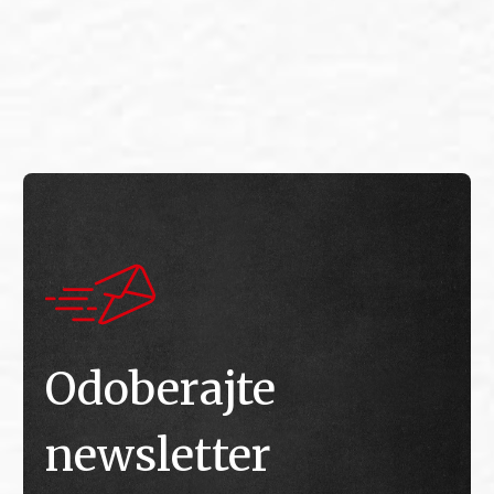
E
E
Odoberajte
newsletter