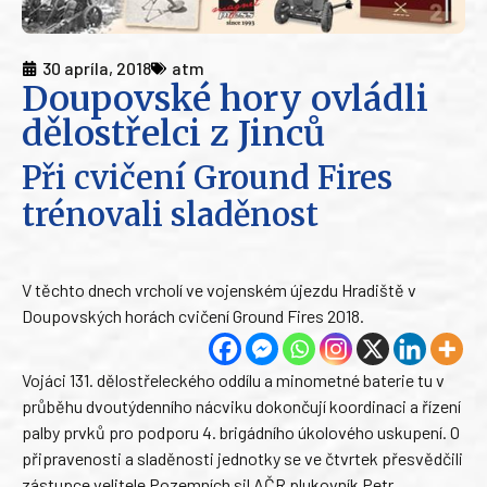
30 apríla, 2018
atm
Doupovské hory ovládli
dělostřelci z Jinců
Při cvičení Ground Fires
trénovali sladěnost
V těchto dnech vrcholí ve vojenském újezdu Hradiště v
Doupovských horách cvičení Ground Fires 2018.
Vojáci 131. dělostřeleckého oddílu a minometné baterie tu v
průběhu dvoutýdenního nácviku dokončují koordinaci a řízení
palby prvků pro podporu 4. brigádního úkolového uskupení. O
připravenosti a sladěnosti jednotky se ve čtvrtek přesvědčili
zástupce velitele Pozemních sil AČR plukovník Petr