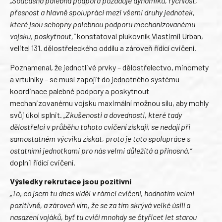
„Současná palebná podpora požaduje dynamiku, rychlost,
přesnost a hlavně spolupráci mezi všemi druhy jednotek,
které jsou schopny palebnou podporu mechanizovanému
vojsku, poskytnout,“
konstatoval plukovník Vlastimil Urban,
velitel 131. dělostřeleckého oddílu a zároveň řídící cvičení.
Poznamenal, že jednotlivé prvky – dělostřelectvo, minomety
a vrtulníky – se musí zapojit do jednotného systému
koordinace palebné podpory a poskytnout
mechanizovanému vojsku maximální možnou sílu, aby mohly
svůj úkol splnit.
„Zkušenosti a dovednosti, které tady
dělostřelci v průběhu tohoto cvičení získají, se nedají při
samostatném výcviku získat, proto je tato spolupráce s
ostatními jednotkami pro nás velmi důležitá a přínosná,“
doplnil řídící cvičení.
Výsledky rekrutace jsou pozitivní
„To, co jsem tu dnes viděl v rámci cvičení, hodnotím velmi
pozitivně, a zároveň vím, že se za tím skrývá velké úsilí a
nasazení vojáků, byť tu cvičí mnohdy se čtyřicet let starou