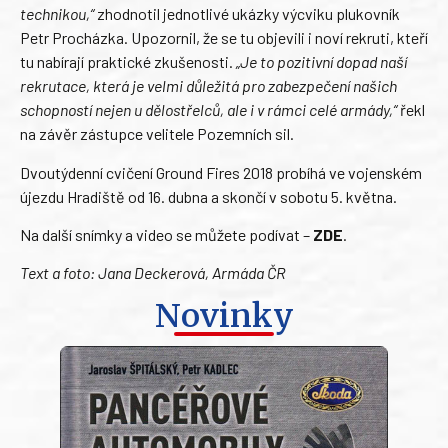
technikou,“
zhodnotil jednotlivé ukázky výcviku plukovník
Petr Procházka. Upozornil, že se tu objevili i noví rekruti, kteří
tu nabírají praktické zkušenosti.
„Je to pozitivní dopad naší
rekrutace, která je velmi důležitá pro zabezpečení našich
schopností nejen u dělostřelců, ale i v rámci celé armády,“
řekl
na závěr zástupce velitele Pozemních sil.
Dvoutýdenní cvičení Ground Fires 2018 probíhá ve vojenském
újezdu Hradiště od 16. dubna a skončí v sobotu 5. května.
Na další snímky a video se můžete podívat –
ZDE
.
Text a foto: Jana Deckerová, Armáda ČR
Novinky