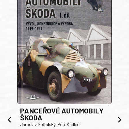
PANCEŘOVÉ AUTOMOBILY
ŠKODA
TA
Jaroslav Špitálský, Petr Kadlec
Ben