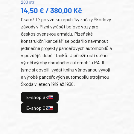
280 str.
352 s
14,50 € / 380,00 Kč
22
Okamžitě po vzniku republiky začaly Škodovy
Tank
závody v Plzni vyrábět bojové vozy pro
býva
československou armádu. Plzeňské
Rusk
konstrukční kanceláři se podařilo navrhnout
armá
jedinečné projekty pancéřových automobilů a
stře
v pozdější době i tanků. U příležitosti stého
při 
výročí výroby obrněného automobilu PA-II
blíz
jsme si dovolili vydat knihu věnovanou vývoji
tank
a výrobě pancéřových automobilů strojírnou
v lé
Škoda v letech 1919 až 1936.
tak 
hrdi
E-shop SK
je: 
odeh
E-shop CZ
bitv
E