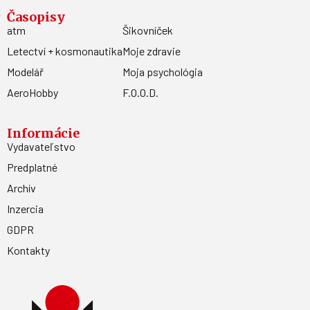
Časopisy
atm
Šikovníček
Letectví + kosmonautika
Moje zdravie
Modelář
Moja psychológia
AeroHobby
F.O.O.D.
Informácie
Vydavateľstvo
Predplatné
Archív
Inzercia
GDPR
Kontakty