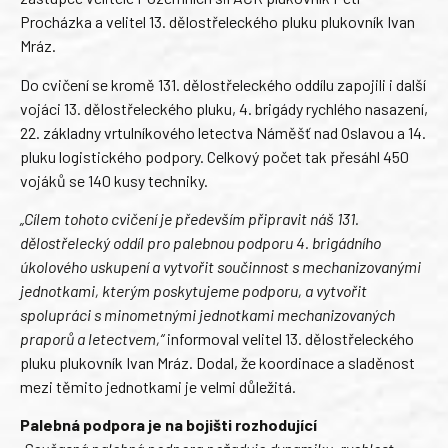
Procházka a velitel 13. dělostřeleckého pluku plukovník Ivan
Mráz.
Do cvičení se kromě 131. dělostřeleckého oddílu zapojili i další
vojáci 13. dělostřeleckého pluku, 4. brigády rychlého nasazení,
22. základny vrtulníkového letectva Náměšť nad Oslavou a 14.
pluku logistického podpory. Celkový počet tak přesáhl 450
vojáků se 140 kusy techniky.
„Cílem tohoto cvičení je především připravit náš 131.
dělostřelecký oddíl pro palebnou podporu 4. brigádního
úkolového uskupení a vytvořit součinnost s mechanizovanými
jednotkami, kterým poskytujeme podporu, a vytvořit
spolupráci s minometnými jednotkami mechanizovaných
praporů a letectvem,“
informoval velitel 13. dělostřeleckého
pluku plukovník Ivan Mráz. Dodal, že koordinace a sladěnost
mezi těmito jednotkami je velmi důležitá.
Palebná podpora je na bojišti rozhodující