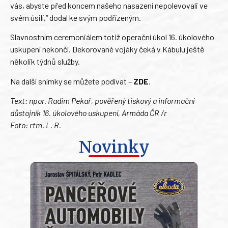
vás, abyste před koncem našeho nasazení nepolevovali ve
svém úsilí,“ dodal ke svým podřízeným.
Slavnostním ceremoniálem totiž operační úkol 16. úkolového
uskupení nekončí. Dekorované vojáky čeká v Kábulu ještě
několik týdnů služby.
Na další snímky se můžete podívat –
ZDE
.
Text: npor. Radim Pekař, pověřený tiskový a informační
důstojník 16. úkolového uskupení, Armáda ČR /r
Foto: rtm. L. R.
Novinky