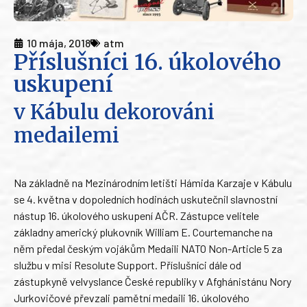
10 mája, 2018
atm
Příslušníci 16. úkolového
uskupení
v Kábulu dekorováni
medailemi
Na základně na Mezinárodním letišti Hámida Karzaje v Kábulu
se 4. května v dopoledních hodinách uskutečnil slavnostní
nástup 16. úkolového uskupení AČR. Zástupce velitele
základny americký plukovník William E. Courtemanche na
něm předal českým vojákům Medaili NATO Non-Article 5 za
službu v misi Resolute Support. Příslušníci dále od
zástupkyně velvyslance České republiky v Afghánistánu Nory
Jurkovičové převzali pamětní medaili 16. úkolového