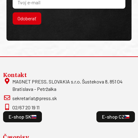
Odoberať
Kontakt
MAGNET PRESS, SLOVAKIA s.r.o. Šustekova 8, 851 04
Bratislava - Petržalka
sekretariat@press.sk
02/67 20 19 11
E-shop SK
E-shop CZ
Časopisy