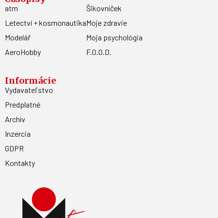
atm
Šikovníček
Letectví + kosmonautika
Moje zdravie
Modelář
Moja psychológia
AeroHobby
F.O.O.D.
Informácie
Vydavateľstvo
Predplatné
Archív
Inzercia
GDPR
Kontakty