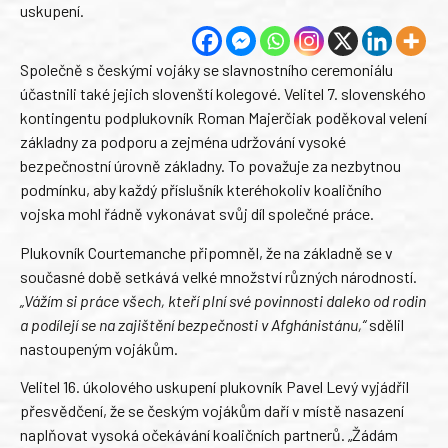
uskupení.
Společně s českými vojáky se slavnostního ceremoniálu
účastnili také jejich slovenští kolegové. Velitel 7. slovenského
kontingentu podplukovník Roman Majerčiak poděkoval velení
základny za podporu a zejména udržování vysoké
bezpečnostní úrovně základny. To považuje za nezbytnou
podmínku, aby každý příslušník kteréhokoliv koaličního
vojska mohl řádně vykonávat svůj díl společné práce.
Plukovník Courtemanche připomněl, že na základně se v
současné době setkává velké množství různých národností.
„Vážím si práce všech, kteří plní své povinnosti daleko od rodin
a podílejí se na zajištění bezpečnosti v Afghánistánu,“
sdělil
nastoupeným vojákům.
Velitel 16. úkolového uskupení plukovník Pavel Levý vyjádřil
přesvědčení, že se českým vojákům daří v místě nasazení
naplňovat vysoká očekávání koaličních partnerů. „Žádám