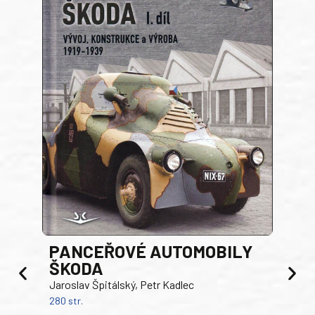
PANCEŘOVÉ AUTOMOBILY
ŠKODA
TA
Jaroslav Špitálský, Petr Kadlec
Ben
280 str.
352 s