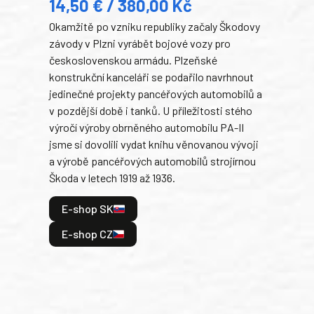
14,50 € / 380,00 Kč
22
Okamžitě po vzniku republiky začaly Škodovy
Tank
závody v Plzni vyrábět bojové vozy pro
býva
československou armádu. Plzeňské
Rusk
konstrukční kanceláři se podařilo navrhnout
armá
jedinečné projekty pancéřových automobilů a
stře
v pozdější době i tanků. U příležitosti stého
při 
výročí výroby obrněného automobilu PA-II
blíz
jsme si dovolili vydat knihu věnovanou vývoji
tank
a výrobě pancéřových automobilů strojírnou
v lé
Škoda v letech 1919 až 1936.
tak 
hrdi
E-shop SK
je: 
odeh
E-shop CZ
bitv
E
E