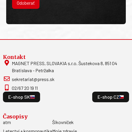
Odoberať
Kontakt
MAGNET PRESS, SLOVAKIA s.r.o. Šustekova 8, 851 04
Bratislava - Petržalka
sekretariat@press.sk
02/67 20 19 11
E-shop SK
E-shop CZ
Časopisy
atm
Šikovníček
Letectví + kosmonautika
Moje zdravie