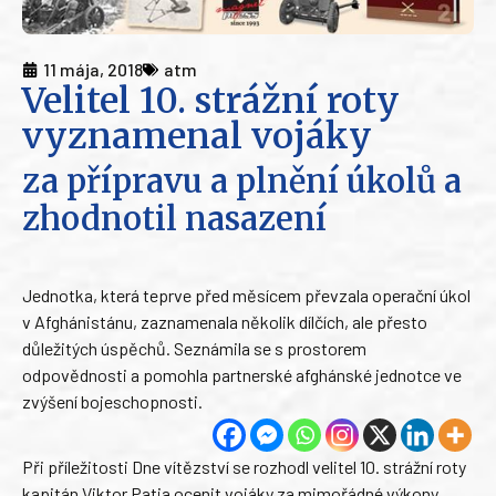
11 mája, 2018
atm
Velitel 10. strážní roty
vyznamenal vojáky
za přípravu a plnění úkolů a
zhodnotil nasazení
Jednotka, která teprve před měsícem převzala operační úkol
v Afghánistánu, zaznamenala několik dílčích, ale přesto
důležitých úspěchů. Seznámila se s prostorem
odpovědnosti a pomohla partnerské afghánské jednotce ve
zvýšení bojeschopnosti.
Při příležitosti Dne vítězství se rozhodl velitel 10. strážní roty
kapitán Viktor Patia ocenit vojáky za mimořádné výkony