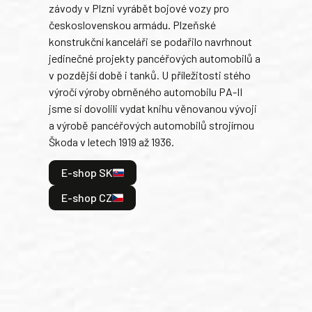
závody v Plzni vyrábět bojové vozy pro
býva
československou armádu. Plzeňské
Rusk
konstrukční kanceláři se podařilo navrhnout
armá
jedinečné projekty pancéřových automobilů a
stře
v pozdější době i tanků. U příležitosti stého
při 
výročí výroby obrněného automobilu PA-II
blíz
jsme si dovolili vydat knihu věnovanou vývoji
tank
a výrobě pancéřových automobilů strojírnou
v lé
Škoda v letech 1919 až 1936.
tak 
hrdi
E-shop SK
je: 
odeh
E-shop CZ
bitv
E
E