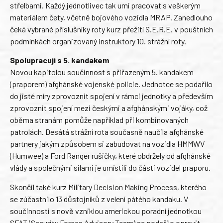
střelbami. Každý jednotlivec tak umí pracovat s veškerým
materiálem čety, včetně bojového vozidla MRAP. Zanedlouho
čeká vybrané příslušníky roty kurz přežití S.E.R.E. v pouštních
podmínkách organizovaný instruktory 10. strážní roty.
Spolupracují s 5. kandakem
Novou kapitolou součinnost s přiřazeným 5. kandakem
(praporem) afghánské vojenské policie. Jednotce se podařilo
do jisté míry zprovoznit spojení v rámci jednotky a především
zprovoznit spojení mezi českými a afghánskými vojáky, což
oběma stranám pomůže například při kombinovaných
patrolách. Desátá strážní rota současně naučila afghánské
partnery jakým způsobem si zabudovat na vozidla HMMWV
(Humwee) a Ford Ranger rušičky, které obdržely od afghánské
vlády a společnými silami je umístili do části vozidel praporu.
Skončil také kurz Military Decision Making Process, kterého
se zúčastnilo 13 důstojníků z velení pátého kandaku. V
součinnosti s nově vzniklou americkou poradní jednotkou
SFAT (Security Forces Advisory Team) se podařilo opravit