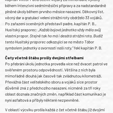
během intenzivní sedmiměsíční přípravy a za nadstandardně
plněné úkoly během prvního měsíce nasazení. Děkovný list,
věcný dar a gratulaci velení strážní roty obdrželo 33 vojáků.
Po zařazení oceněných představil padre, kapitán P. B.,
Husitský praporec:
„Každá bojová jednotka vždy měla svůj
vlastní prapor. Stejně tak ho má i desátá strážní rota. Budiž
tento Husitský praporec odkazující se na město Tábor
symbolem jednotky a svornosti naší roty,“
řekl kapitán P. B.
Čety včetně štábu prošly dvojími střelbami
Po přebrání úkolu jednotka provedla více než dvacet patrol ve
svěřeném prostoru odpovědnosti. Většina z nich byla
mimořádně dlouhá jak časově tak zvládnutou kilometráží.
Převážná část velitelského sboru a vojáků sice prostor
důvěrně zná z předchozího nasazení, nicméně za tři roky
oblast doznala značných změn, například část komunikací je
nyní asfaltová a přibyly některé nezpevněné.
V oblasti výcviku prošla každá z čet včetně štábu již dvojími