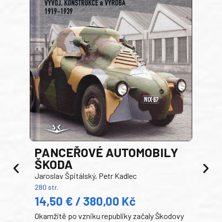
PANCEŘOVÉ AUTOMOBILY
ŠKODA
TA
Jaroslav Špitálský, Petr Kadlec
Ben
280 str.
352 s
14,50 € / 380,00 Kč
22
Okamžitě po vzniku republiky začaly Škodovy
Tank