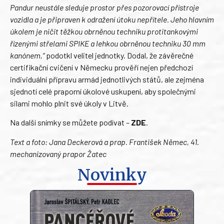
Pandur neustále sleduje prostor přes pozorovací přístroje
vozidla a je připraven k odražení útoku nepřítele. Jeho hlavním
úkolem je ničit těžkou obrněnou techniku protitankovými
řízenými střelami SPIKE a lehkou obrněnou techniku 30 mm
kanónem,“
podotkl velitel jednotky. Dodal, že závěrečné
certifikační cvičení v Německu prověří nejen předchozí
individuální přípravu armád jednotlivých států, ale zejména
sjednotí celé praporní úkolové uskupení, aby společnými
silami mohlo plnit své úkoly v Litvě.
Na další snímky se můžete podívat –
ZDE
.
Text a foto: Jana Deckerová a prap. František Němec, 41.
mechanizovaný prapor Žatec
Novinky