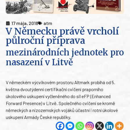
17 mája, 2018
atm
V Německu právě vrcholí
půlroční příprava
mezinárodních jednotek pro
nasazení v Litvě
V německém výcvikovém prostoru Altmark probíhá od 5.
května dvoutýdenní certifikační cvičení praporního
úkolového uskupení vyčleněného do sil eFP (Enhanced
Forward Presence) v Litvě. Společného cvičení se kromě
německých a nizozemských vojáků účastní i rotní úkolové
uskupení Armády České republiky.