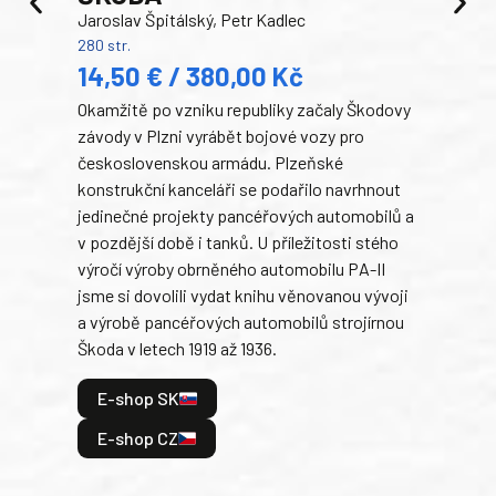
Jaroslav Špitálský, Petr Kadlec
Ben
280 str.
352 s
14,50 € / 380,00 Kč
22
Okamžitě po vzniku republiky začaly Škodovy
Tank
závody v Plzni vyrábět bojové vozy pro
býva
československou armádu. Plzeňské
Rusk
konstrukční kanceláři se podařilo navrhnout
armá
jedinečné projekty pancéřových automobilů a
stře
v pozdější době i tanků. U příležitosti stého
při 
výročí výroby obrněného automobilu PA-II
blíz
jsme si dovolili vydat knihu věnovanou vývoji
tank
a výrobě pancéřových automobilů strojírnou
v lé
Škoda v letech 1919 až 1936.
tak 
hrdi
E-shop SK
je: 
odeh
E-shop CZ
bitv