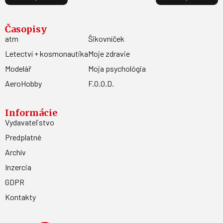
Časopisy
atm
Šikovníček
Letectví + kosmonautika
Moje zdravie
Modelář
Moja psychológia
AeroHobby
F.O.O.D.
Informácie
Vydavateľstvo
Predplatné
Archív
Inzercia
GDPR
Kontakty