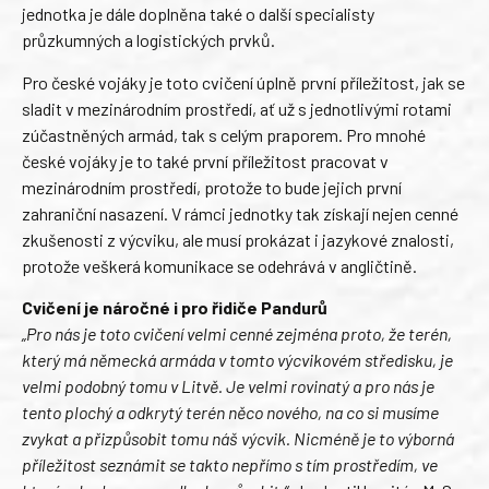
jednotka je dále doplněna také o další specialisty
průzkumných a logistických prvků.
Pro české vojáky je toto cvičení úplně první příležitost, jak se
sladit v mezinárodním prostředí, ať už s jednotlivými rotami
zúčastněných armád, tak s celým praporem. Pro mnohé
české vojáky je to také první příležitost pracovat v
mezinárodním prostředí, protože to bude jejich první
zahraniční nasazení. V rámci jednotky tak získají nejen cenné
zkušenosti z výcviku, ale musí prokázat i jazykové znalosti,
protože veškerá komunikace se odehrává v angličtině.
Cvičení je náročné i pro řidiče Pandurů
„Pro nás je toto cvičení velmi cenné zejména proto, že terén,
který má německá armáda v tomto výcvikovém středisku, je
velmi podobný tomu v Litvě. Je velmi rovinatý a pro nás je
tento plochý a odkrytý terén něco nového, na co si musíme
zvykat a přizpůsobit tomu náš výcvik. Nicméně je to výborná
příležitost seznámit se takto nepřímo s tím prostředím, ve