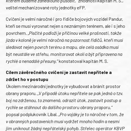
kterém budeme zanedlouho působit,“
zhodnotil kapitán M. S.,
velitel mechanizované roty jednotky eFP.
Cvičení je velmi náročné i pro řidiče bojových vozidel Pandur,
kteří se musí vyrovnat nejen s neznámým terénem, ale i s jeho
povrchem.
„Písčité podloží je příčinou velké prašnosti, takže
jízda v koloně je velmi náročná na pozornost řidičů, kteří musí
sledovat nejen povrch terénu a mapu, ale celá osádka musí
být neustále ve střehu, monitorovat okolí a být připravena na
rychlé a nenadálé přesuny,“
konstatoval kapitán M. S.
Cílem závěrečného cvičení je zastavit nepřítele a
zdržet ho v postupu
Úkolem mezinárodní jednotky je vybudovat a bránit prostor
obrany praporu.
„V případě útoku nepřítele se pak jedná o tzv.
boj na zdrženou, to znamená, odrazit útok, zastavit postup a
rychle se stáhnout do dalšího prostoru obrany praporu,“
popsal podplukovník Líbal.
„Pro vojáky je to náročné v tom, že
v obranných postaveních musí vydržet mnoho hodin a nesmí
jim uniknout žádný nepřátelský pohyb. Střelec operátor KBVP