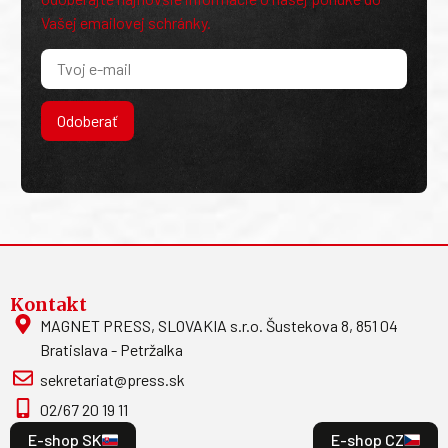
Vašej emailovej schránky.
Odoberať
Kontakt
MAGNET PRESS, SLOVAKIA s.r.o. Šustekova 8, 851 04
Bratislava - Petržalka
sekretariat@press.sk
02/67 20 19 11
E-shop SK
E-shop CZ