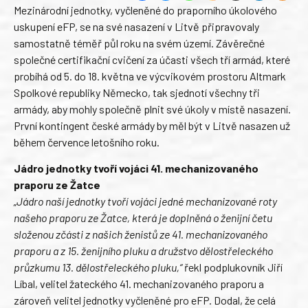
Mezinárodní jednotky, vyčleněné do praporního úkolového
uskupení eFP, se na své nasazení v Litvě připravovaly
samostatně téměř půl roku na svém území. Závěrečné
společné certifikační cvičení za účasti všech tří armád, které
probíhá od 5. do 18. května ve výcvikovém prostoru Altmark
Spolkové republiky Německo, tak sjednotí všechny tři
armády, aby mohly společně plnit své úkoly v místě nasazení.
První kontingent české armády by měl být v Litvě nasazen už
během července letošního roku.
Jádro jednotky tvoří vojáci 41. mechanizovaného
praporu ze Žatce
„Jádro naší jednotky tvoří vojáci jedné mechanizované roty
našeho praporu ze Žatce, která je doplněná o ženijní četu
složenou zčásti z našich ženistů ze 41. mechanizovaného
praporu a z 15. ženijního pluku a družstvo dělostřeleckého
průzkumu 13. dělostřeleckého pluku,“
řekl podplukovník Jiří
Líbal, velitel žateckého 41. mechanizovaného praporu a
zároveň velitel jednotky vyčleněné pro eFP. Dodal, že celá