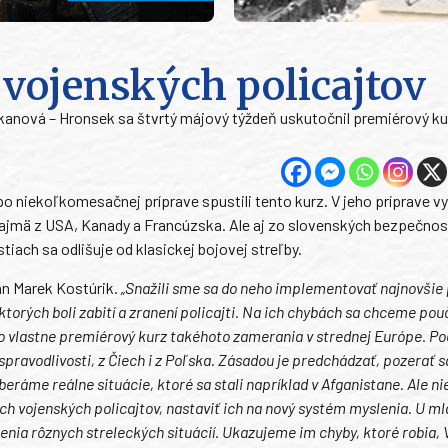
vojenských policajtov
Vlkanová – Hronsek sa štvrtý májový týždeň uskutočnil premiérový ku
 niekoľkomesačnej príprave spustili tento kurz. V jeho príprave vyu
 najmä z USA, Kanady a Francúzska. Ale aj zo slovenských bezpečno
stiach sa odlišuje od klasickej bojovej streľby.
án Marek Kostúrik.
„Snažili sme sa do neho implementovať najnovšie
ktorých boli zabití a zranení policajti. Na ich chybách sa chceme pou
e to vlastne premiérový kurz takéhoto zamerania v strednej Európe. P
spravodlivosti, z Čiech i z Poľska. Zásadou je predchádzať, pozerať 
beráme reálne situácie, ktoré sa stali napríklad v Afganistane. Ale ni
ch vojenských policajtov, nastaviť ich na nový systém myslenia. U ml
šenia rôznych streleckých situácií. Ukazujeme im chyby, ktoré robia, 