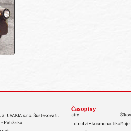
Časopisy
atm
Šikov
LOVAKIA s.r.o. Šustekova 8,
 - Petržalka
Letectví + kosmonautika
Moje 
ss.sk