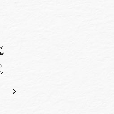
ni
ské
ů.
A-