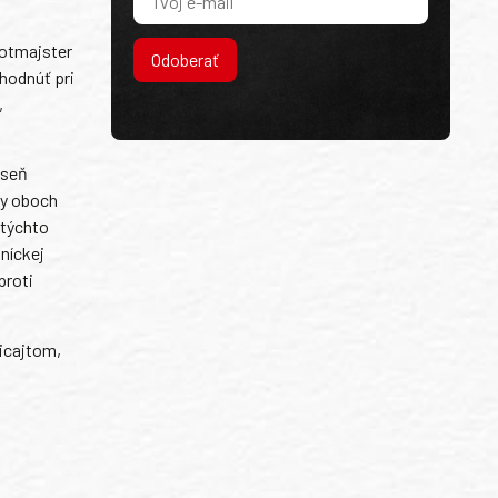
rotmajster
Odoberať
hodnúť pri
,
eseň
hy oboch
 týchto
níckej
proti
licajtom,