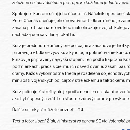
založené na individuálnom prístupe ku každému jednotlivcovi,
Spokojní s kurzom sú aj jeho účastníci. Náčelník operačnej
Peter Očenáš oceňuje jeho inovatívnosť. Okrem iného je zame
zásahu proti páchateľovi, lebo inak ohrozuje svojich kolegov
nachádzajúce sa v danej lokalite.
Kurz je prednostne určený pre policajné a zásahové jednotky.
pripravujú v Odbore výcviku a kynológie pokračovanie kurzu, 
kurzov je pripravený najvyšší stupeň. Ten podľa kapitána Kos
podmienkach, práca s cieľmi, ich osvetľovanie, zásah iba ur
drámy. Každá výkonnostná trieda je rozdelená do jednotlivých
minulosti vojenských policajtov streleckému a taktickému m
Kurz policajnej streľby nie je podľa neho len o získaní osve
ako byť úspešný a vrátiť sa šťastne zdravý domov po výkone
Ďalšie snímky si môžete pozrieť –
TU
.
Text a foto: Jozef Žiak, Ministerstvo obrany SE via Vojenská po