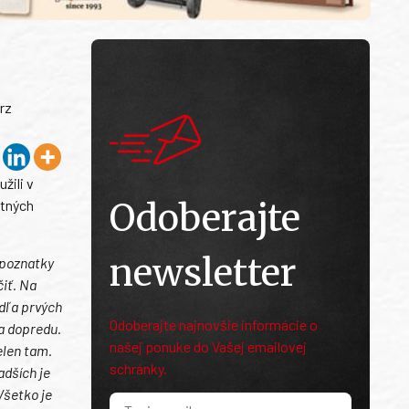
rz
žili v
Odoberajte
stných
newsletter
 poznatky
čiť. Na
odľa prvých
Odoberajte najnovšie informácie o
sa dopredu.
našej ponuke do Vašej emailovej
elen tam.
schránky.
adších je
Všetko je