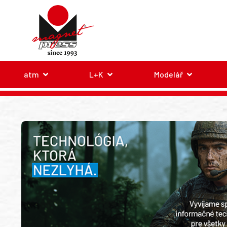
atm
L+K
Modelář