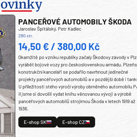
ovinky
PANCEŘOVÉ AUTOMOBILY ŠKODA
Jaroslav Špitálský, Petr Kadlec
280 str.
14,50 € / 380,00 Kč
Okamžitě po vzniku republiky začaly Škodovy závody v Plz
vyrábět bojové vozy pro československou armádu. Plzeň
konstrukční kanceláři se podařilo navrhnout jedinečné
projekty pancéřových automobilů a v pozdější době i tank
U příležitosti stého výročí výroby obrněného automobilu P
II jsme si dovolili vydat knihu věnovanou vývoji a výrobě
pancéřových automobilů strojírnou Škoda v letech 1919 až
1936.
E-shop SK
E-shop CZ