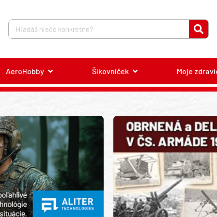
AeroHobby
Šikovníček
Moje zdravi