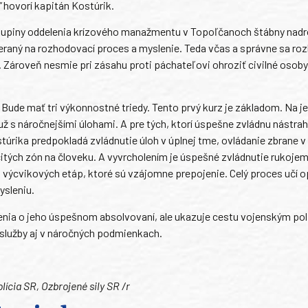
“
hovorí kapitán Kostúrik.
 skupiny oddelenia krízového manažmentu v Topoľčanoch štábny nad
raný na rozhodovací proces a myslenie. Teda včas a správne sa roz
. Zároveň nesmie pri zásahu proti páchateľovi ohroziť civilné osoby
 Bude mať tri výkonnostné triedy. Tento prvý kurz je základom. Na j
už s náročnejšími úlohami. A pre tých, ktorí úspešne zvládnu nástra
túrika predpokladá zvládnutie úloh v úplnej tme, ovládanie zbrane v
čitých zón na človeku. A vyvrcholením je úspešné zvládnutie rukojem
 výcvikových etáp, ktoré sú vzájomne prepojenie. Celý proces učí o
ysleniu.
dčenia o jeho úspešnom absolvovaní, ale ukazuje cestu vojenským po
 služby aj v náročných podmienkach.
lícia SR, Ozbrojené sily SR /r