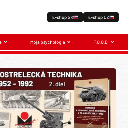
E-shop SK
E-shop CZ
e
Moja psychológia
F.O.O.D.