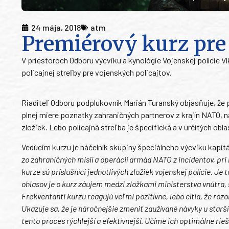
24 mája, 2018
atm
Premiérový kurz pre 
V priestoroch Odboru výcviku a kynológie Vojenskej polície 
policajnej streľby pre vojenských policajtov.
Riaditeľ Odboru podplukovník Marián Turanský objasňuje, že po
plnej miere poznatky zahraničných partnerov z krajín NATO,
zložiek. Lebo policajná streľba je špecifická a v určitých obla
Vedúcim kurzu je náčelník skupiny špeciálneho výcviku kapit
zo zahraničných misií a operácií armád NATO z incidentov, pri 
kurze sú príslušníci jednotlivých zložiek vojenskej polície. J
ohlasov je o kurz záujem medzi zložkami ministerstva vnútra, 
Frekventanti kurzu reagujú veľmi pozitívne, lebo cítia, že rozo
Ukazuje sa, že je náročnejšie zmeniť zaužívané návyky u starší
tento proces rýchlejší a efektívnejší. Učíme ich optimálne rie