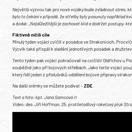
Největší výzvou tak pro nové vojáky bude zvládnout stres, kte
bylo to čekání v případě, že střelby byly posunuty například kv
a dodal:
„Nejdůležitější je zachovat klid a dodržet postupy, kte
Fiktivně ničili cíle
Minulý týden vojáci cvičili v posádce ve Strakonicích. Procvi
Výcvik také přispěl k sladění jednotlivých posádek a družstev
Tento týden pak vojáci pokračovali na cvičišti Oldřichov u Pís
souběžně jako při bojových střelbách. Jako terče vojáci použ
který řídil jeden z příslušníků oddělení bojové přípravy strak
Na další snímky se můžete podívat –
ZDE
.
Text a foto: kpt. Jana Samcová /r
Video: des. Jiří Hoffman, 25. protiletadlový raketový pluk Str