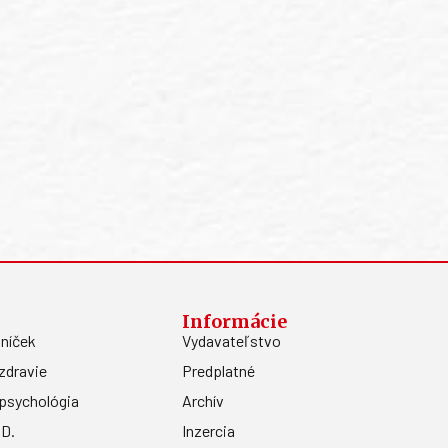
Informácie
níček
Vydavateľstvo
zdravie
Predplatné
psychológia
Archív
.D.
Inzercia