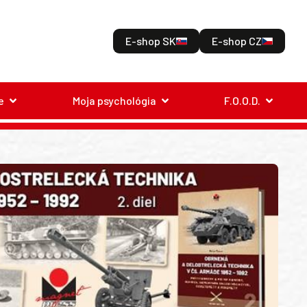
E-shop SK
E-shop CZ
e
Moja psychológia
F.O.O.D.