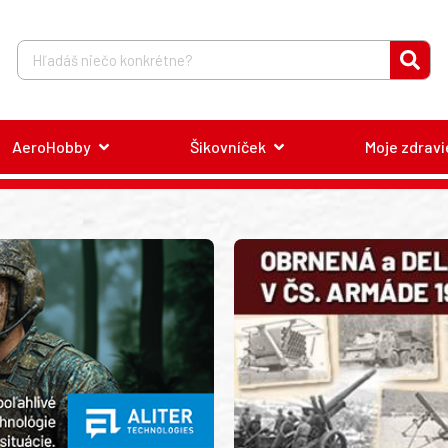
AeroHobby
Šikovníček
Moje zdravi