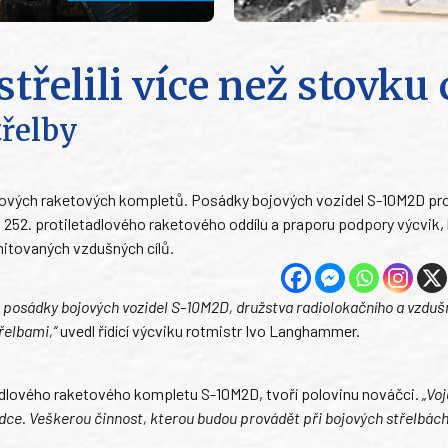
třelili více než stovku 
třelby
tadlových raketových kompletů. Posádky bojových vozidel S-10M2D pr
z 252. protiletadlového raketového oddílu a praporu podpory výcvik
imitovaných vzdušných cílů.
et posádky bojových vozidel S-10M2D, družstva radiolokačního a vzdu
řelbami,“
uvedl řídící výcviku rotmistr Ivo Langhammer.
letadlového raketového kompletu S-10M2D, tvoří polovinu nováčci.
„Voj
dce. Veškerou činnost, kterou budou provádět při bojových střelbách