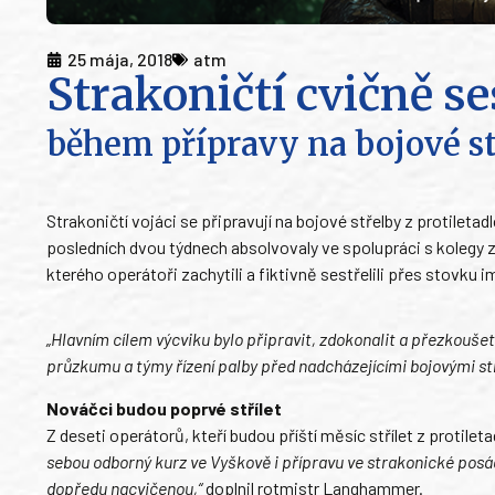
25 mája, 2018
atm
Strakoničtí cvičně ses
během přípravy na bojové s
Strakoničtí vojáci se připravují na bojové střelby z protile
posledních dvou týdnech absolvovaly ve spolupráci s kolegy 
kterého operátoři zachytili a fiktivně sestřelili přes stovku 
„Hlavním cílem výcviku bylo připravit, zdokonalit a přezkouš
průzkumu a týmy řízení palby před nadcházejícími bojovými st
Nováčci budou poprvé střílet
Z deseti operátorů, kteří budou příští měsíc střílet z proti
sebou odborný kurz ve Vyškově i přípravu ve strakonické posá
dopředu nacvičenou,“
doplnil rotmistr Langhammer.