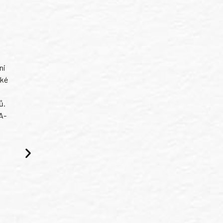
ni
ské
ů.
A-