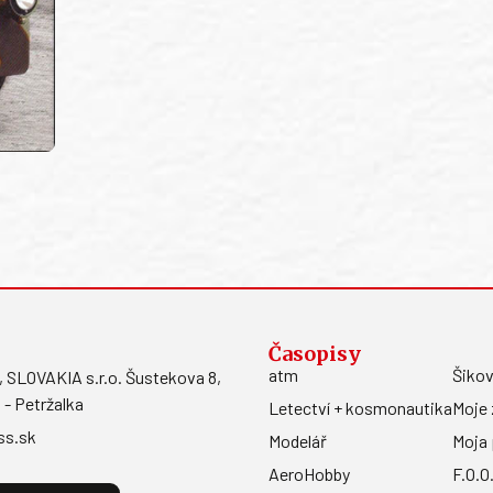
Časopisy
atm
Šikov
LOVAKIA s.r.o. Šustekova 8,
 - Petržalka
Letectví + kosmonautika
Moje 
ss.sk
Modelář
Moja 
AeroHobby
F.O.O