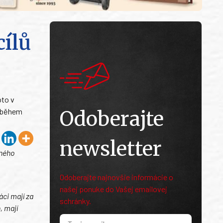
cílů
oto v
, během
Odoberajte
newsletter
šného
Odoberajte najnovšie informácie o
našej ponuke do Vašej emailovej
áci mají za
schránky.
, mají