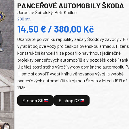
PANCEŘOVÉ AUTOMOBILY ŠKODA
Jaroslav Špitálský, Petr Kadlec
280 str.
14,50 € / 380,00 Kč
Okamžitě po vzniku republiky začaly Škodovy závody v Plz
vyrábět bojové vozy pro československou armádu. Plzeň
konstrukční kanceláři se podařilo navrhnout jedinečné
projekty pancéřových automobilů a v pozdější době i tank
U příležitosti stého výročí výroby obrněného automobilu P
II jsme si dovolili vydat knihu věnovanou vývoji a výrobě
pancéřových automobilů strojírnou Škoda v letech 1919 až
1936.
E-shop SK
E-shop CZ