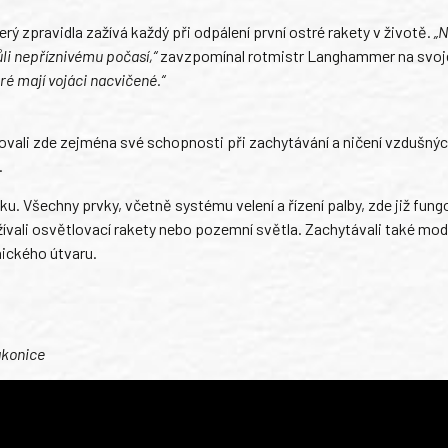
rý zpravidla zažívá každý při odpálení první ostré rakety v životě.
„N
ůli nepříznivému počasí,“
zavzpomínal rotmistr Langhammer na svoj
ré mají vojáci nacvičené.“
čovali zde zejména své schopnosti při zachytávání a ničení vzdušných
.
ku. Všechny prvky, včetně systému velení a řízení palby, zde již fung
ívali osvětlovací rakety nebo pozemní světla. Zachytávali také mode
onického útvaru.
akonice