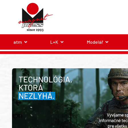
atm
L+K
Modelář