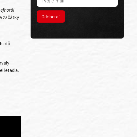
ejhorší
Odoberať
e začátky
 cílů.
ovaly
l letadla,