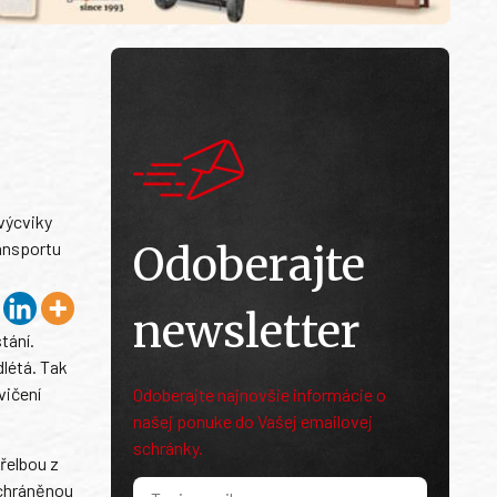
 výcviky
ransportu
Odoberajte
newsletter
tání.
dlétá. Tak
vičení
Odoberajte najnovšie informácie o
našej ponuke do Vašej emailovej
schránky.
řelbou z
 chráněnou