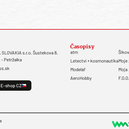
Časopisy
atm
Šikov
LOVAKIA s.r.o. Šustekova 8,
 - Petržalka
Letectví + kosmonautika
Moje 
ss.sk
Modelář
Moja 
AeroHobby
F.O.O
E-shop CZ
a