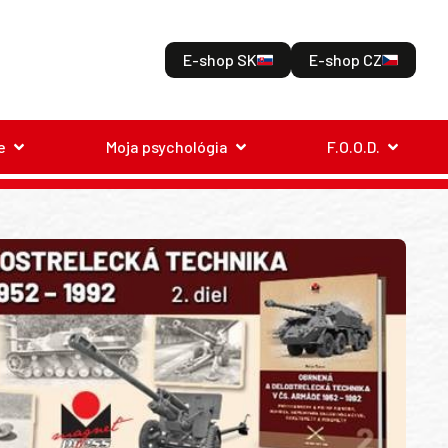
E-shop SK
E-shop CZ
e
Moja psychológia
F.O.O.D.