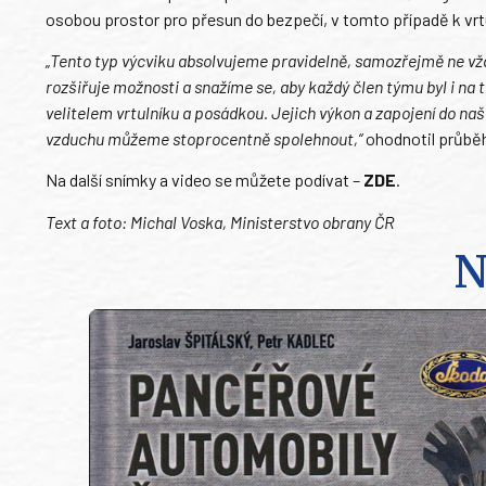
osobou prostor pro přesun do bezpečí, v tomto případě k vrt
„Tento typ výcviku absolvujeme pravidelně, samozřejmě ne vžd
rozšiřuje možnosti a snažíme se, aby každý člen týmu byl i na
velitelem vrtulníku a posádkou. Jejich výkon a zapojení do naši
vzduchu můžeme stoprocentně spolehnout,“
ohodnotil průběh c
Na další snímky a video se můžete podívat –
ZDE
.
Text a foto: Michal Voska, Ministerstvo obrany ČR
N