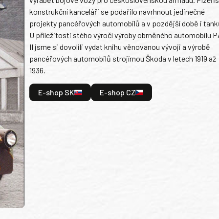
konstrukční kanceláři se podařilo navrhnout jedinečné
projekty pancéřových automobilů a v pozdější době i tank
U příležitosti stého výročí výroby obrněného automobilu P
II jsme si dovolili vydat knihu věnovanou vývoji a výrobě
pancéřových automobilů strojírnou Škoda v letech 1919 až
1936.
E-shop SK
E-shop CZ