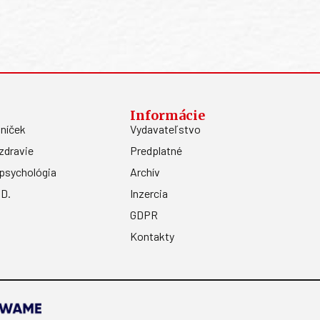
Informácie
níček
Vydavateľstvo
zdravie
Predplatné
psychológia
Archív
.D.
Inzercia
GDPR
Kontakty