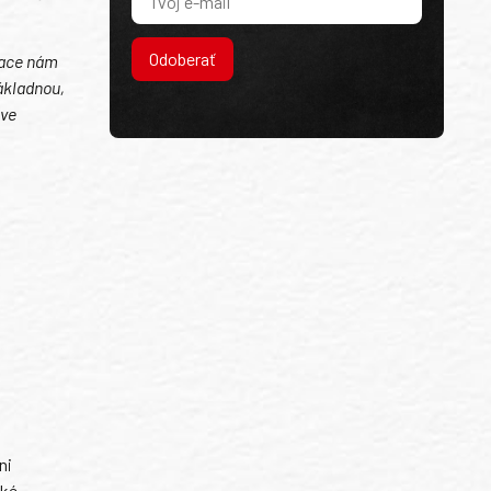
Odoberať
gace nám
ákladnou,
 ve
ni
ské