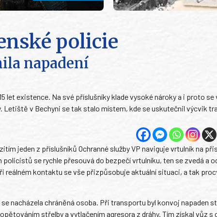
enské policie
nila napadení
15 let existence. Na své příslušníky klade vysoké nároky a i proto se
y. Letiště v Bechyni se tak stalo místem, kde se uskutečnil výcvik t
tím jeden z příslušníků Ochranné služby VP naviguje vrtulník na přis
policistů se rychle přesouvá do bezpečí vrtulníku, ten se zvedá a o
i reálném kontaktu se vše přizpůsobuje aktuální situaci, a tak proc
ch se nacházela chráněná osoba. Při transportu byl konvoj napaden st
pětováním střelby a vytlačením agresora z dráhy. Tím získal vůz s