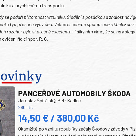
ulníku a urychlenému transportu.
y se podaří přítomnost vrtulníku. Sladění s posádkou a znalost navi
 tento typ přesunu vycvičen. Velice si ceníme spolupráce s kbelskou z
ch rozeher bylo skutečně excelentní. I díky nim víme, že se na kolegy
vičení řídící npor. R. G.
ovinky
PANCEŘOVÉ AUTOMOBILY ŠKODA
Jaroslav Špitálský, Petr Kadlec
280 str.
14,50 € / 380,00 Kč
Okamžitě po vzniku republiky začaly Škodovy závody v Plz
vyrábět bojové vozy pro československou armádu. Plzeň