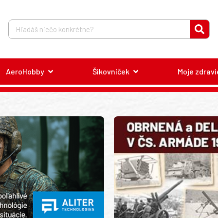
AeroHobby
Šikovníček
Moje zdravi