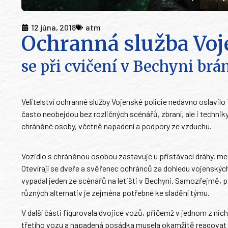
12 júna, 2018
atm
Ochranná služba Voj
se při cvičení v Bechyni brá
Velitelství ochranné služby Vojenské policie nedávno oslavilo 
často neobejdou bez rozličných scénářů, zbraní, ale i technik
chráněné osoby, včetně napadení a podpory ze vzduchu.
Vozidlo s chráněnou osobou zastavuje u přistávací dráhy, mezi
Otevírají se dveře a svěřenec ochránců za dohledu vojenských 
vypadal jeden ze scénářů na letišti v Bechyni. Samozřejmě, př
různých alternativ je zejména potřebné ke sladění týmu.
V další části figurovala dvojice vozů, přičemž v jednom z ni
třetího vozu a napadená posádka musela okamžitě reagovat o