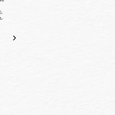
ů.
A-