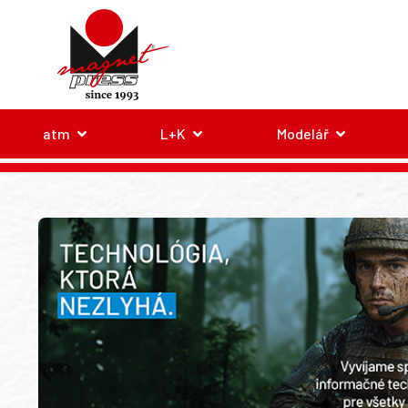
atm
L+K
Modelář