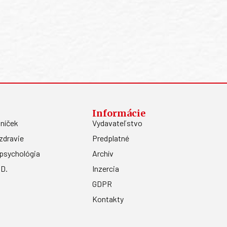
Informácie
níček
Vydavateľstvo
zdravie
Predplatné
psychológia
Archív
.D.
Inzercia
GDPR
Kontakty