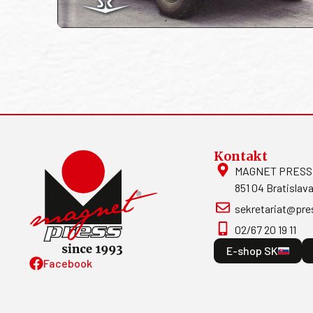
Kontakt
MAGNET PRESS, S
851 04 Bratislava
sekretariat@pre
02/67 20 19 11
E-shop SK
Facebook