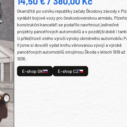
14,50 € / 380,00 Kč
Okamžitě po vzniku republiky začaly Škodovy závody v Plz
vyrábět bojové vozy pro československou armádu. Plzeň
konstrukční kanceláři se podařilo navrhnout jedinečné
projekty pancéřových automobilů a v pozdější době i tank
U příležitosti stého výročí výroby obrněného automobilu P
II jsme si dovolili vydat knihu věnovanou vývoji a výrobě
pancéřových automobilů strojírnou Škoda v letech 1919 až
1936.
E-shop SK
E-shop CZ