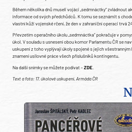
Během několika dnů museli vojáci „sedmnáctky“ zvládnout akli
informace od svých předchůdců. K tomu se seznámit s chodem
vlastní kůži vojenské rčení, že den v zahraniční operaci trvá 2
Převzetím operačního úkolu „sedmnáctka“ pokračuje v pomysl
úkol. V souladu s usnesení obou komor Parlamentu ČR se nav
uskupení z toho vyplývají úkoly spojené s jejich všestranným
znamení usilovné práce všech příslušníků kontingentu.
Na další snímky se můžete podívat –
ZDE
.
Text a foto: 17. úkolové uskupení, Armáda ČR
N