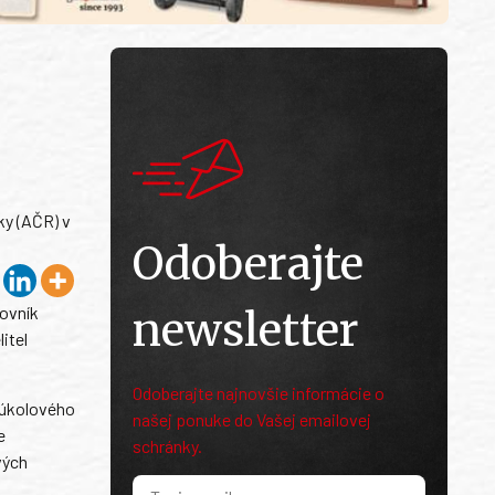
ky (AČR) v
Odoberajte
kovník
newsletter
itel
Odoberajte najnovšie informácie o
 úkolového
našej ponuke do Vašej emailovej
e
schránky.
vých