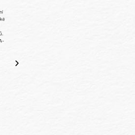
ni
ské
ů.
A-