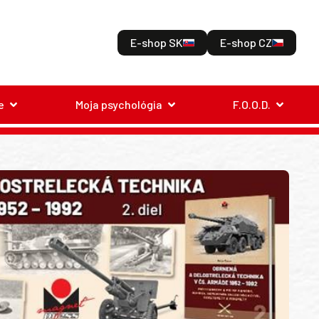
E-shop SK
E-shop CZ
e
Moja psychológia
F.O.O.D.