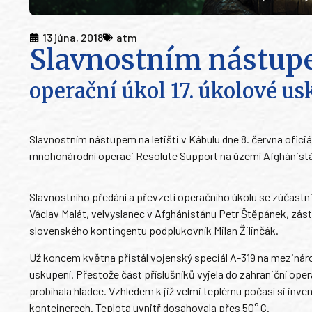
13 júna, 2018
atm
Slavnostním nástup
operační úkol 17. úkolové u
Slavnostním nástupem na letišti v Kábulu dne 8. června oficiá
mnohonárodní operaci Resolute Support na území Afghánist
Slavnostního předání a převzetí operačního úkolu se zúčastnil
Václav Malát, velvyslanec v Afghánistánu Petr Štěpánek, zást
slovenského kontingentu podplukovník Milan Žilinčák.
Už koncem května přistál vojenský speciál A-319 na mezináro
uskupení. Přestože část příslušníků vyjela do zahraniční ope
probíhala hladce. Vzhledem k již velmi teplému počasí si invent
kontejnerech. Teplota uvnitř dosahovala přes 50° C.