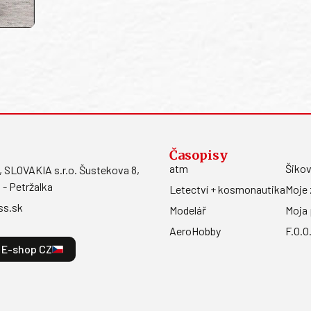
Časopisy
atm
Šikov
LOVAKIA s.r.o. Šustekova 8,
 - Petržalka
Letectví + kosmonautika
Moje 
ss.sk
Modelář
Moja 
AeroHobby
F.O.O
E-shop CZ