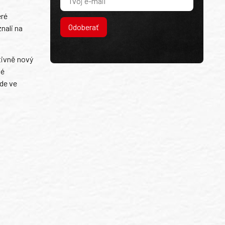
eré
Odoberať
nali na
tivně nový
vé
ude ve