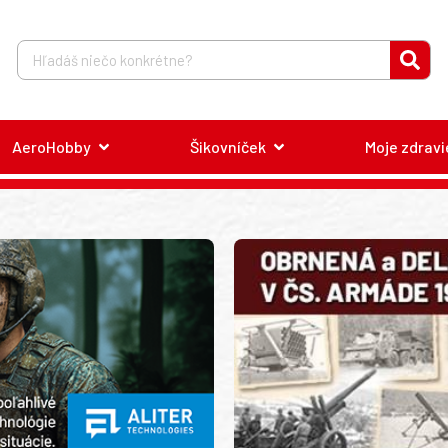
AeroHobby
Šikovníček
Moje zdravi