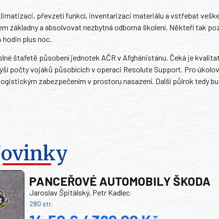
matizaci, převzetí funkcí, inventarizaci materiálu a vstřebat vešk
 základny a absolvovat nezbytná odborná školení. Někteří tak poz
4 hodin plus noc.
né štafetě působení jednotek AČR v Afghánistánu. Čeká je kvalita
ýší počty vojáků působících v operaci Resolute Support. Pro úkolo
 logistickým zabezpečením v prostoru nasazení. Další půlrok tedy b
ovinky
PANCEŘOVÉ AUTOMOBILY ŠKODA
Jaroslav Špitálský, Petr Kadlec
280 str.