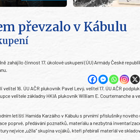
em převzalo v Kábulu
skupení
lně zahájilo činnost 17. úkolové uskupení (ÚU) Armády České republi
ánu.
i velitel 16. ÚU AČR plukovník Pavel Levý, velitel 17. ÚU AČR podplu
upce velitele základny HKIA plukovník William E. Courtemanche a vel
dním letišti Hamída Karzáího v Kábulu s prvními příslušníky nového
race poprvé, předávání poznatků, materiálu a nezbytná inventarizac
ury nejvíce „užila“ skupina vojáků, kteří přebírali materiál ve sklado