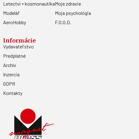
Letectví + kosmonautika
Moje zdravie
Modelář
Moja psychológia
AeroHobby
F.O.O.D.
Informácie
Vydavateľstvo
Predplatné
Archív
Inzercia
GDPR
Kontakty