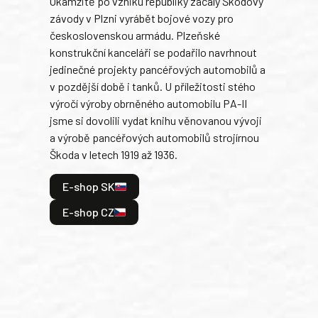
Okamžitě po vzniku republiky začaly Škodovy
Tank
závody v Plzni vyrábět bojové vozy pro
býva
československou armádu. Plzeňské
Rusk
konstrukční kanceláři se podařilo navrhnout
armá
jedinečné projekty pancéřových automobilů a
stře
v pozdější době i tanků. U příležitosti stého
při 
výročí výroby obrněného automobilu PA-II
blíz
jsme si dovolili vydat knihu věnovanou vývoji
tank
a výrobě pancéřových automobilů strojírnou
v lé
Škoda v letech 1919 až 1936.
tak 
hrdi
E-shop SK
je: 
odeh
E-shop CZ
bitv
E
E