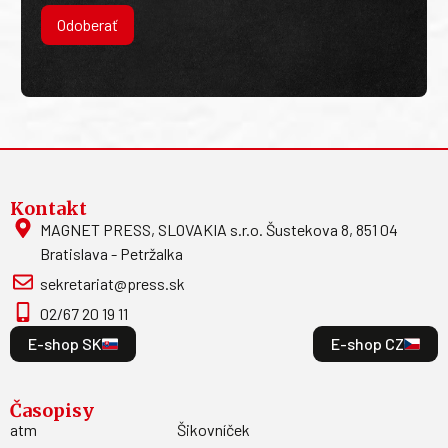
Odoberať
Kontakt
MAGNET PRESS, SLOVAKIA s.r.o. Šustekova 8, 851 04
Bratislava - Petržalka
sekretariat@press.sk
02/67 20 19 11
E-shop SK
E-shop CZ
Časopisy
atm
Šikovníček