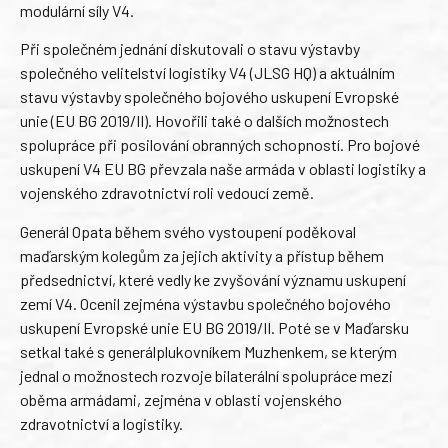
modulární síly V4.
Při společném jednání diskutovali o stavu výstavby
společného velitelství logistiky V4 (JLSG HQ) a aktuálním
stavu výstavby společného bojového uskupení Evropské
unie (EU BG 2019/II). Hovořili také o dalších možnostech
spolupráce při posilování obranných schopností. Pro bojové
uskupení V4 EU BG převzala naše armáda v oblasti logistiky a
vojenského zdravotnictví roli vedoucí země.
Generál Opata během svého vystoupení poděkoval
maďarským kolegům za jejich aktivity a přístup během
předsednictví, které vedly ke zvyšování významu uskupení
zemí V4. Ocenil zejména výstavbu společného bojového
uskupení Evropské unie EU BG 2019/II. Poté se v Maďarsku
setkal také s generálplukovníkem Muzhenkem, se kterým
jednal o možnostech rozvoje bilaterální spolupráce mezi
oběma armádami, zejména v oblasti vojenského
zdravotnictví a logistiky.