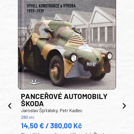
PANCEŘOVÉ AUTOMOBILY
ŠKODA
TA
Jaroslav Špitálský, Petr Kadlec
Ben
280 str.
352 s
14,50 € / 380,00 Kč
22