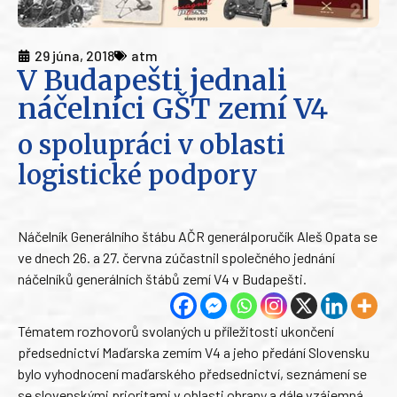
29 júna, 2018
atm
V Budapešti jednali
náčelníci GŠT zemí V4
o spolupráci v oblasti
logistické podpory
Náčelník Generálního štábu AČR generálporučík Aleš Opata se
ve dnech 26. a 27. června zúčastnil společného jednání
náčelníků generálních štábů zemí V4 v Budapešti.
Tématem rozhovorů svolaných u příležitosti ukončení
předsednictví Maďarska zemím V4 a jeho předání Slovensku
bylo vyhodnocení maďarského předsednictví, seznámení se
se slovenskými prioritami v oblasti obrany a dále vzájemná