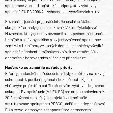
spolupráce v oblasti logistické podpory, stav výstavby
společné EU BG 2019/2 a vyhodnocení výcvikových aktivit.
Pozvání na jednání přijal náčelník Generálního štábu
ukrajinské armády generálplukovník Viktor Mykolajovyč
Muzhenko, který generály seznámil s bezpečnostní situací na
Ukrajině a s návrhy dalšího rozvíjení vzájemné spolupráce
zemí V4 s Ukrajinou, ve kterých dominuje společný výcvik i
společné působení ukrajinských vojáků se zeměmi V4 v
operacích a hotovostních silách pro případ krize.
Maďarsko se zaměřilo na řadu priorit
Priority maďarského předsednictví byly zaměřeny na rozvoj
schopností k posílení regionální bezpečnosti. K jeho
vlajkovým projektům patřila především výstavba bojového
uskupení Evropské unie (V4 EU BG) pro druhou polovinu roku
2019, možnost společných projektů v rámci stálé
strukturované spolupráce (PESCO), další iniciativy na úrovni
EU a rozvoj obranných schopností tzv. permanentní